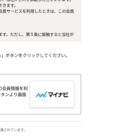
きます。

会員サービスを利用したときは、この会員
ます。ただし、第５条に抵触すると当社が
てはなりません。

任とし、これらの使用上の過誤または第三
る」ボタンをクリックしてください。
。

）とします。

、中止することがあり、会員はこれを承諾
の会員情報を利
が生じ、または会員サービスが停止する等
ボタンより画面
侵害する行為

の他人権等を侵害する行為

保護されています。

