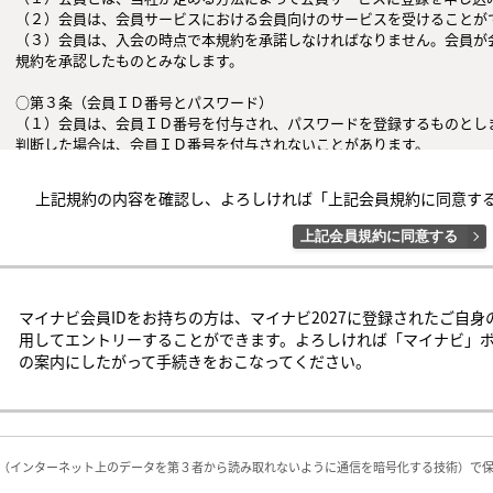
（２）会員は、会員サービスにおける会員向けのサービスを受けることがで
（３）会員は、入会の時点で本規約を承諾しなければなりません。会員が
規約を承認したものとみなします。

○第３条（会員ＩＤ番号とパスワード）

（１）会員は、会員ＩＤ番号を付与され、パスワードを登録するものとし
判断した場合は、会員ＩＤ番号を付与されないことがあります。

（２）会員は、会員ＩＤ番号およびパスワードを第三者に譲渡または貸与し
（３）会員の会員ＩＤ番号およびパスワードの管理および使用は会員の責
上記規約の内容を確認し、よろしければ「上記会員規約に同意す
者による不正使用等については、当社は一切の責任を負わないものとします
上記会員規約に同意する
○第４条（会員サービス）

（１）会員サービスの提供期間は、2025年2月1日～2027年3月31日（予定
（２）当社は、会員への事前の通知なくして、会員サービスを変更、中断
するものとします。

マイナビ会員IDをお持ちの方は、マイナビ2027に登録されたご自身
（３）会員は、システム障害などの事情により、会員サービス機能に支障
用してエントリーすることができます。よろしければ「マイナビ」
の可能性があることを承諾するものとします。

の案内にしたがって手続きをおこなってください。
○第５条（会員の禁止行為）

会員は以下の行為を行なわないものとします。

（１）他の会員、当社または第三者の著作権、肖像権、その他知的所有権を
（２）他の会員、当社または第三者の財産、信用、名誉、プライバシー、そ
L（インターネット上のデータを第３者から読み取れないように通信を暗号化する技術）で
（３）他の会員、当社または第三者を差別、批判、攻撃、誹謗中傷する行為