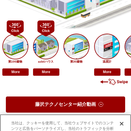
第100建物
azbilハウス
第30建物
温度計
More
More
More
藤沢テクノセンター紹介動画
当社は、クッキーを使用して、当社ウェブサイトでのコンテ
ンツと広告をパーソナライズし、当社のトラフィックを分析
WHSR認証の取得