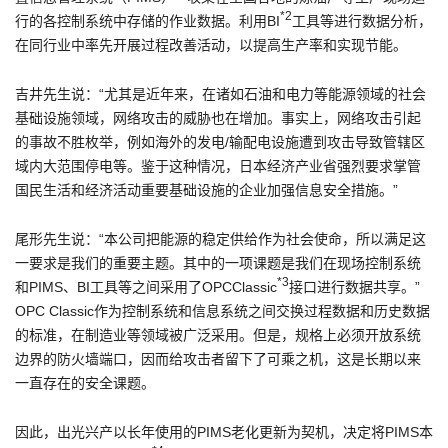
*2
行的各控制系统中存储的作业数据。利用BI
工具等进行数据分析，
在同行业中率先开展过程改善活动，以提高生产率和实现节能。
吉井先生说：“尤其是近年来，在诸如石油和电力等能源领域的社会
基础设施领域，网络攻击的威胁也在增加。事实上，网络攻击引起
的事故不胜枚举，例如海外的发电/输配电设施遭到攻击导致管辖区
域内大范围停电等。鉴于这种情况，日本经济产业省强烈要求掌管
国民生活和经济活动重要基础设施的企业加强信息安全措施。”
尾形先生说：“本公司把能源的稳定供给作为社会使命，所以满足这
一要求是我们的重要主题。其中的一项课题是我们在现场控制系统
*3
和PIMS、BI工具等之间采用了OPCClassic
接口进行数据共享。”
OPC Classic作为控制系统和信息系统之间交换过程数据和历史数据
的标准，在制造业等领域被广泛采用。但是，规格上必须开放系统
边界的防火墙端口，因而给攻击者留下了可乘之机，这是长期以来
一直存在的安全课题。
因此，出光兴产以长年使用的PIMS老化更新为契机，决定将PIMS本