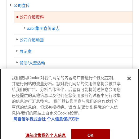
公司宣传
公司介绍资料
azbil集团宣传杂志
公司介绍动画
展示室
赞助/大型活动
azbil集团
我们使用Cookie对我们网站的内容与广告进行个性化定制，
并进行网站的流量分析。您对我们网站的使用信息将会被共享
认证信息
给我们的广告、分析合作伙伴，后者有可能将前述信息会同您
已经提供的其他信息以及他们在您使用服务的过程中另行收集
全球网络
的信息进行汇总整合。 我们默认您同意与我们的合作伙伴分
享您的信息的，但您有权拒绝。请点击[请勿出售我的个人信
息]在我们的网站上自定义Cookie设置。
阿自倍尔株式会社 个人信息保护方针
使用条款
关于商标
个人信息保护方针
网站导航
©2004-
2026 Azbil Corporation. All Rights Reserved.
请勿出售我的个人信息
OK