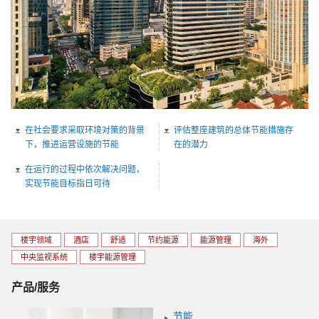
在社会要求采取环境对策的背景
评估整座建筑的总体节能措施存
下，推进运营设施的节能
在的潜力
在运行的过程中依次解决问题，
实现节能目标指日可待
楼宇领域
酒店
舒适
节约能源
能源管理
海外
中央监视系统
楼宇能源管理
产品/服务
节能