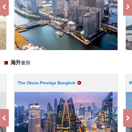
海外
案例
The Okura Prestige Bangkok
I