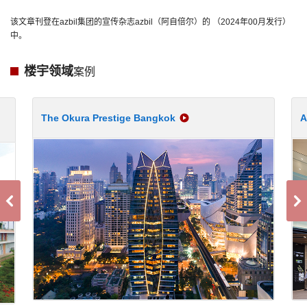
该文章刊登在azbil集团的宣传杂志azbil（阿自倍尔）的 （2024年00月发行）
中。
楼宇领域
案例
The Okura Prestige Bangkok
A