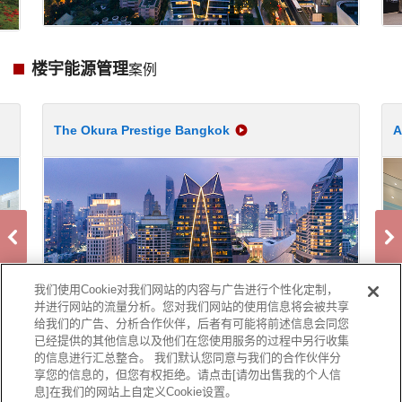
楼宇能源管理
案例
The Okura Prestige Bangkok
A
我们使用Cookie对我们网站的内容与广告进行个性化定制，
并进行网站的流量分析。您对我们网站的使用信息将会被共享
给我们的广告、分析合作伙伴，后者有可能将前述信息会同您
已经提供的其他信息以及他们在您使用服务的过程中另行收集
的信息进行汇总整合。 我们默认您同意与我们的合作伙伴分
享您的信息的，但您有权拒绝。请点击[请勿出售我的个人信
息]在我们的网站上自定义Cookie设置。