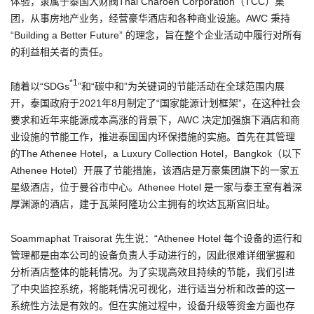
体验，隶属于泰国大财阀Thai Charoen Corporation（TCC）集
团，从事房地产业务，经营豪华酒店和各种商业设施。AWC 秉持
“Building a Better Future” 的理念，旨在整个企业活动中履行对所有
的利益相关者的责任。
*1
随着以“SDGs
”和“碳中和”为关键词的节能活动在全球范围内展
开，泰国政府于2021年8月制定了“国家能源计划框架”，在这种社会
要求和近年来能源成本高涨的背景下，AWC 决定加强旗下酒店和商
业设施的节能工作，推进泰国国内环保措施的实施。首先在其管理
的The Athenee Hotel，a Luxury Collection Hotel，Bangkok（以下
Athenee Hotel）开展了节能措施，该酒店是万豪集团旗下的一家五
星级酒店，位于曼谷市中心。Athenee Hotel 是一家与泰王室有着深
厚渊源的酒店，建于瓦莱阿隆功公主拥有的坎达瓦斯宫旧址。
Soammaphat Traisorat 先生说：“Athenee Hotel 每个设备的运行和
管理都是由本公司的设备负责人手动进行的，因此很难详细掌握和
分析酒店整体的能耗情况。为了实现高效且持续的节能，我们引进
了中央监控系统，将能耗情况可视化，进行适当分析和改善的这一
系统性方法是有效的。但在实施过程中，设备升级等资金方面也存