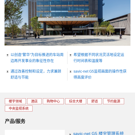
以创造“繁华”为目标推进的车站周
希望根据不同状况灵活地设定运
边再开发事业的象征性存在
行时间表和温度等
通过改善控制和设定，力求兼顾
savic-net G5监视画面的操作性获
舒适与节能
得高度评价
楼宇领域
酒店
购物中心
综合大楼
舒适
节约能源
中央监视系统
产品/服务
savic-net G5 楼宇管理系统