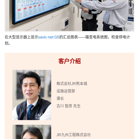
在大型显示器上显示
savic-net G5
的汇总图表——输变电系统图，检查停电计
划。
客户介绍
株式会社JR熊本城
设施运营部
课长
古川 智彦 先生
JR九州工程株式会社