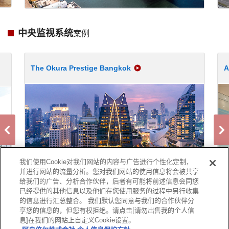
中央监视系统
案例
The Okura Prestige Bangkok
A
我们使用Cookie对我们网站的内容与广告进行个性化定制，
并进行网站的流量分析。您对我们网站的使用信息将会被共享
给我们的广告、分析合作伙伴，后者有可能将前述信息会同您
已经提供的其他信息以及他们在您使用服务的过程中另行收集
的信息进行汇总整合。 我们默认您同意与我们的合作伙伴分
享您的信息的，但您有权拒绝。请点击[请勿出售我的个人信
息]在我们的网站上自定义Cookie设置。