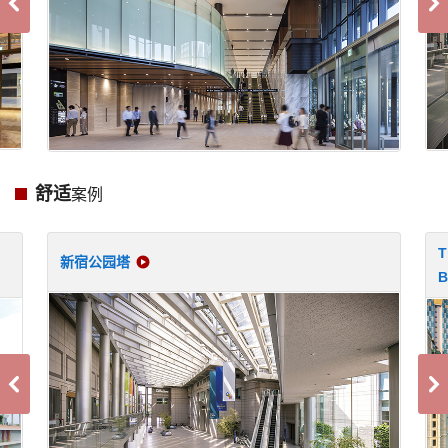
舒适
案例
T
新宿公园塔
B