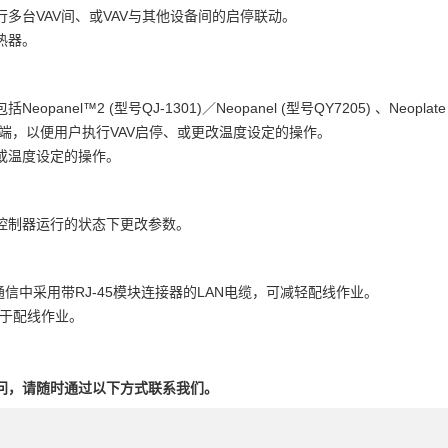
多台VAV间、或VAV与其他设备间的启停联动。
热器。
el™2 (型号QJ-1301)／Neopanel (型号QY7205) 、Neoplate
用户终端，以便用户执行VAV启停、或更改温度设定的操作。
或温度设定的操作。
控制器运行的状态下更改参数。
TP通信中采用带RJ-45模块连接器的LAN电缆，可减轻配线作业。
便于配线作业。
问，请随时通过以下方式联系我们。