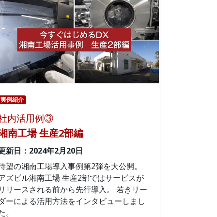
実例紹介
社内活用例③
湘南工場 生産2部編
更新日：2024年2月20日
待望の湘南工場導入事例第2弾を大公開。
アズビル湘南工場 生産2部ではサービスが
リリースされる前から先行導入。 若きリー
ダーによる活用方法をインタビューしまし
た。