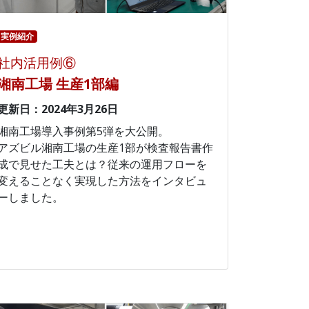
実例紹介
社内活用例⑥
湘南工場 生産1部編
更新日：2024年3月26日
湘南工場導入事例第5弾を大公開。
アズビル湘南工場の生産1部が検査報告書作
成で見せた工夫とは？従来の運用フローを
変えることなく実現した方法をインタビュ
ーしました。