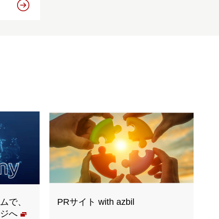
ムで、
PRサイト with azbil
ジへ