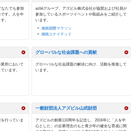
、どなたでも参加
azbilグループ、アズビル株式会社が協賛および社員が
体です。人を中
参加しているスポーツイベントや取組みをご紹介して
ます。
います。
湘南国際マラソン
湘南ユナイテッド
グローバルな社会課題への貢献
事業所において
グローバルな社会課題の解決に向け、活動を推進して
しています。
います。
一般財団法人アズビル山武財団
援を行っていま
アズビルの創業110周年を記念し、2016年に「人を中
心とした」の企業理念のもと青少年の健全な育成に関