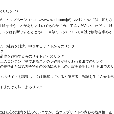
覧ください）
ページ（https://www.azbil.com/jp/）以外については、断りな
削除を行うことがありますのであらかじめご了承ください。ただし、以
リンクはお断りするとともに、当該リンクについて当社は削除を求める
たは社員を誹謗、中傷するサイトからのリンク
ク
品位を毀損するものサイトからのリンク
上のコンテンツ等であることの明確性が損なわれる形でのリンク
の提携または協力等特別の関係にあるものと誤認を生じさせる形でのリ
元のサイトを認識もしくは推奨していると第三者に誤認を生じさせる形
トまたは方法によるリンク
には細心の注意を払っていますが、当ウェブサイトの内容の最新性、正