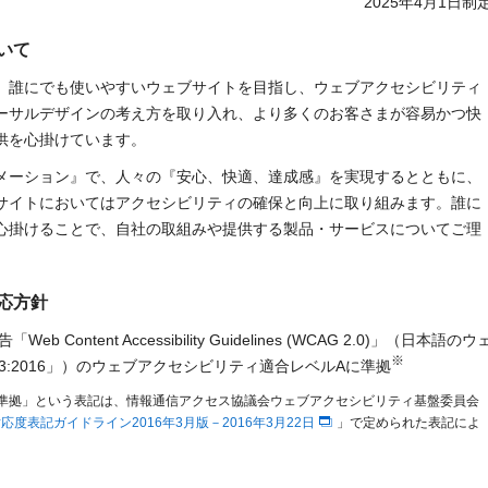
2025年4月1日制
いて
、誰にでも使いやすいウェブサイトを目指し、ウェブアクセシビリティ
ーサルデザインの考え方を取り入れ、より多くのお客さまが容易かつ快
供を心掛けています。
メーション』で、人々の『安心、快適、達成感』を実現するとともに、
サイトにおいてはアクセシビリティの確保と向上に取り組みます。誰に
心掛けることで、自社の取組みや提供する製品・サービスについてご理
応方針
勧告「Web Content Accessibility Guidelines (WCAG 2.0)」（日本語のウ
※
1-3:2016」）のウェブアクセシビリティ適合レベルAに準拠
準拠」という表記は、情報通信アクセス協議会ウェブアクセシビリティ基盤委員会
16対応度表記ガイドライン2016年3月版－2016年3月22日
」で定められた表記によ