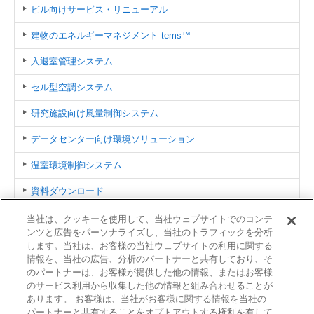
ビル向けサービス・リニューアル
建物のエネルギーマネジメント tems™
入退室管理システム
セル型空調システム
研究施設向け風量制御システム
データセンター向け環境ソリューション
温室環境制御システム
資料ダウンロード
未来への取組み (ビル・建物)
当社は、クッキーを使用して、当社ウェブサイトでのコンテ
ンツと広告をパーソナライズし、当社のトラフィックを分析
オンラインセミナー動画
します。当社は、お客様の当社ウェブサイトの利用に関する
情報を、当社の広告、分析のパートナーと共有しており、そ
のパートナーは、お客様が提供した他の情報、またはお客様
関連情報
のサービス利用から収集した他の情報と組み合わせることが
あります。 お客様は、当社がお客様に関する情報を当社の
建物向け製品／サービス一覧
パートナーと共有することをオプトアウトする権利を有して