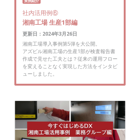
実例紹介
社内活用例⑥
湘南工場 生産1部編
更新日：2024年3月26日
湘南工場導入事例第5弾を大公開。
アズビル湘南工場の生産1部が検査報告書
作成で見せた工夫とは？従来の運用フロー
を変えることなく実現した方法をインタビ
ューしました。