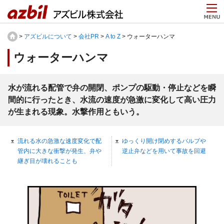
>
アズビルについて
>
会社PR
>
A to Z
> ウォーターハンマ
ウォーターハンマ
水が流れる配管で弁の開閉、ポンプの駆動・停止などを瞬
間的に行ったとき、水流の速度が急激に変化して高い圧力
が生まれる現象。水撃作用ともいう。
流れる水の急激な速度変化で配
ゆっくり開け閉めするバルブや
管内に大きな衝撃が発生、弁や
逆止弁などを用いて事故を回避
継ぎ目が壊れることも