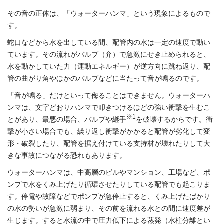
その音の正体は、「ウォーターハンマ」という現象によるもので
す。
蛇口などから水を出している間、配管内の水は一定の速度で動い
ています。その流れがバルブ（弁）で急激にせき止められると、
水を動かしていた力（運動エネルギー）が逆方向に跳ね返り、配
管の曲がり角やほかのバルブなどに当たって音が鳴るのです。
「音が鳴る」だけといって侮ることはできません。ウォーターハ
ンマは、文字どおりハンマで叩きつけるほどの強い衝撃を生むこ
※1
とがあり、最悪の場合、バルブや継手
を破壊するからです。衝
撃が小さい場合でも、繰り返し衝撃がかかると配管が劣化して変
形・破裂したり、配管を据え付けている支持材が壊れたりして大
きな事故につながる恐れもあります。
ウォーターハンマは、中高層のビルやマンション、工場など、ポ
ンプで水をくみ上げたり循環させたりしている配管でも起こりま
す。停電や故障などでポンプが急停止すると、くみ上げたばかり
の水の勢いが急激に弱まり、その前を流れる水との間に速度差が
生じます。すると水流の中で圧力低下による蒸発（水柱分離とい