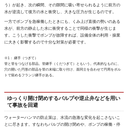
う）が起き、次の瞬間、その隙間に吸い寄せられるように前方の
水が逆流して後方の水と衝突し、大きな圧力が生じるのです。
一方でポンプを急稼働したときにも、くみ上げ直後の勢いのある
水が、前方の静止した水に衝突することで同様の衝撃が生じま
す。こうした衝撃でポンプが故障すれば、設備全体の利用・操業
に大きく影響するので十分な対策が必要です。
※1： 継手（つぎて）
管と管をつなげる部品。管継手（くだつぎて）ともいう。代表的なものに、
穴の開いた円形の部品を管の末端に取り付け、面同士を合わせて円周をボル
トで留めるフランジ継手がある。
ゆっくり開け閉めするバルブや逆止弁などを用い
て事故を回避
ウォーターハンマの防止策は、水流の急激な変化を起こさないこ
とに尽きます。すなわちバルブの開け閉めや、ポンプの稼働・停