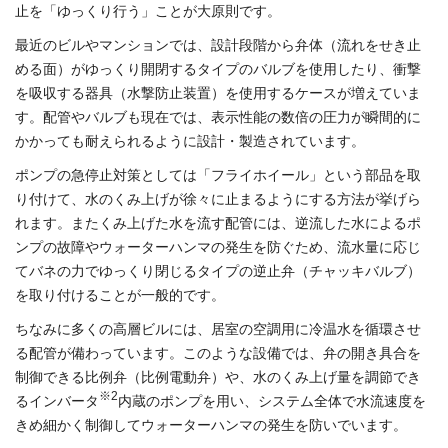
止を「ゆっくり行う」ことが大原則です。
最近のビルやマンションでは、設計段階から弁体（流れをせき止
める面）がゆっくり開閉するタイプのバルブを使用したり、衝撃
を吸収する器具（水撃防止装置）を使用するケースが増えていま
す。配管やバルブも現在では、表示性能の数倍の圧力が瞬間的に
かかっても耐えられるように設計・製造されています。
ポンプの急停止対策としては「フライホイール」という部品を取
り付けて、水のくみ上げが徐々に止まるようにする方法が挙げら
れます。またくみ上げた水を流す配管には、逆流した水によるポ
ンプの故障やウォーターハンマの発生を防ぐため、流水量に応じ
てバネの力でゆっくり閉じるタイプの逆止弁（チャッキバルブ）
を取り付けることが一般的です。
ちなみに多くの高層ビルには、居室の空調用に冷温水を循環させ
る配管が備わっています。このような設備では、弁の開き具合を
制御できる比例弁（比例電動弁）や、水のくみ上げ量を調節でき
※2
るインバータ
内蔵のポンプを用い、システム全体で水流速度を
きめ細かく制御してウォーターハンマの発生を防いでいます。