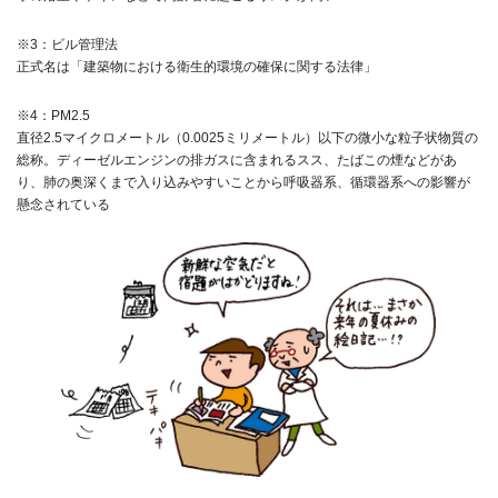
※3：ビル管理法
正式名は「建築物における衛生的環境の確保に関する法律」
※4：PM2.5
直径2.5マイクロメートル（0.0025ミリメートル）以下の微小な粒子状物質の
総称。ディーゼルエンジンの排ガスに含まれるスス、たばこの煙などがあ
り、肺の奥深くまで入り込みやすいことから呼吸器系、循環器系への影響が
懸念されている