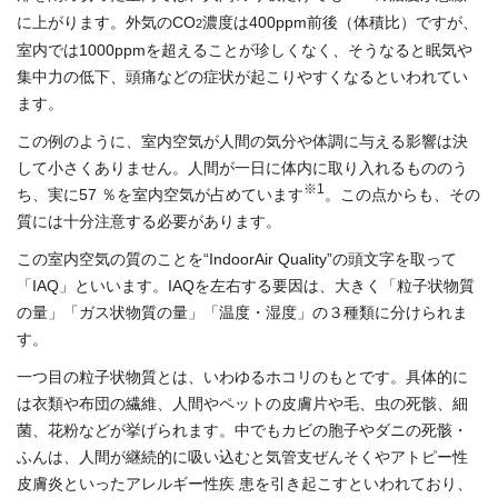
に上がります。外気のCO
濃度は400ppm前後（体積比）ですが、
2
室内では1000ppmを超えることが珍しくなく、そうなると眠気や
集中力の低下、頭痛などの症状が起こりやすくなるといわれてい
ます。
この例のように、室内空気が人間の気分や体調に与える影響は決
して小さくありません。人間が一日に体内に取り入れるもののう
※1
ち、実に57 ％を室内空気が占めています
。この点からも、その
質には十分注意する必要があります。
この室内空気の質のことを“IndoorAir Quality”の頭文字を取って
「IAQ」といいます。IAQを左右する要因は、大きく「粒子状物質
の量」「ガス状物質の量」「温度・湿度」の３種類に分けられま
す。
一つ目の粒子状物質とは、いわゆるホコリのもとです。具体的に
は衣類や布団の繊維、人間やペットの皮膚片や毛、虫の死骸、細
菌、花粉などが挙げられます。中でもカビの胞子やダニの死骸・
ふんは、人間が継続的に吸い込むと気管支ぜんそくやアトピー性
皮膚炎といったアレルギー性疾 患を引き起こすといわれており、