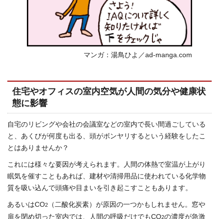
マンガ：湯鳥ひよ／ad-manga.com
住宅やオフィスの室内空気が人間の気分や健康状
態に影響
自宅のリビングや会社の会議室などの室内で長い間過ごしている
と、あくびが何度も出る、頭がボンヤリするという経験をしたこ
とはありませんか？
これには様々な要因が考えられます。人間の体熱で室温が上がり
眠気を催すこともあれば、建材や清掃用品に使われている化学物
質を吸い込んで頭痛や目まいを引き起こすこともあります。
あるいはCO
（二酸化炭素）が原因の一つかもしれません。窓や
2
扉を閉め切った室内では、人間の呼吸だけでもCO
の濃度が急激
2