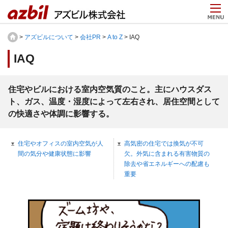
>
アズビルについて
>
会社PR
>
A to Z
> IAQ
IAQ
住宅やビルにおける室内空気質のこと。主にハウスダス
ト、ガス、温度・湿度によって左右され、居住空間として
の快適さや体調に影響する。
住宅やオフィスの室内空気が人
高気密の住宅では換気が不可
間の気分や健康状態に影響
欠。外気に含まれる有害物質の
除去や省エネルギーへの配慮も
重要