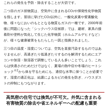
これらの発生を予防・除去することが大切です。
二つ目のガス状物質は、空気中に含まれるCO
や揮発性化学物質
2
を指します。冒頭に挙げたCO
以外に、一酸化炭素や窒素酸化
2
物、様々なにおいのもととなる物質もガスの一種です。2000年前
後に問題になった「シックハウス症候群」では、建材、家具の接
着剤や塗料が気化して生じた化学物質（ホルムアルデヒドなど）
が、様々な健康被害をもたらした一因と指摘されました。
三つ目の温度・湿度については、空気を直接汚染するものではあ
りませんが、高過ぎたり低過ぎたりするのを解消するためにエア
コンや加湿・除湿器で調整している人も多いことでしょう。これ
らは快適さのためだけではなく、夏場の熱中症や冬場のヒートシ
※2
ョック
から体を守るためにも、適切な水準に保つことが必要で
す。湿度の適正化は、結露によるカビの発生を防ぎ、ハウスダス
トの抑制にもつながります。
高気密の住宅では換気が不可欠。外気に含まれる
有害物質の除去や省エネルギーへの配慮も重要