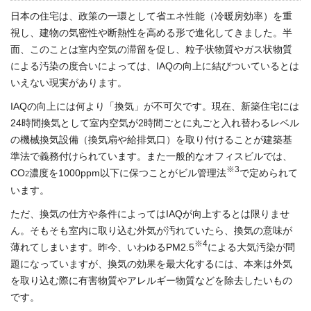
日本の住宅は、政策の一環として省エネ性能（冷暖房効率）を重
視し、建物の気密性や断熱性を高める形で進化してきました。半
面、このことは室内空気の滞留を促し、粒子状物質やガス状物質
による汚染の度合いによっては、IAQの向上に結びついているとは
いえない現実があります。
IAQの向上には何より「換気」が不可欠です。現在、新築住宅には
24時間換気として室内空気が2時間ごとに丸ごと入れ替わるレベル
の機械換気設備（換気扇や給排気口）を取り付けることが建築基
準法で義務付けられています。また一般的なオフィスビルでは、
※3
CO
濃度を1000ppm以下に保つことがビル管理法
で定められて
2
います。
ただ、換気の仕方や条件によってはIAQが向上するとは限りませ
ん。そもそも室内に取り込む外気が汚れていたら、換気の意味が
※4
薄れてしまいます。昨今、いわゆるPM2.5
による大気汚染が問
題になっていますが、換気の効果を最大化するには、本来は外気
を取り込む際に有害物質やアレルギー物質などを除去したいもの
です。