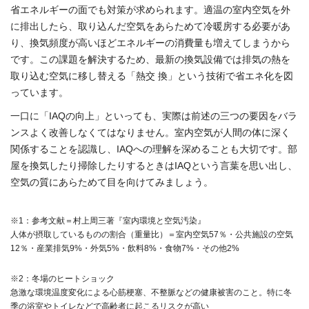
省エネルギーの面でも対策が求められます。適温の室内空気を外
に排出したら、取り込んだ空気をあらためて冷暖房する必要があ
り、換気頻度が高いほどエネルギーの消費量も増えてしまうから
です。この課題を解決するため、最新の換気設備では排気の熱を
取り込む空気に移し替える「熱交 換」という技術で省エネ化を図
っています。
一口に「IAQの向上」といっても、実際は前述の三つの要因をバラ
ンスよく改善しなくてはなりません。室内空気が人間の体に深く
関係することを認識し、IAQへの理解を深めることも大切です。部
屋を換気したり掃除したりするときはIAQという言葉を思い出し、
空気の質にあらためて目を向けてみましょう。
※1：参考文献＝村上周三著『室内環境と空気汚染』
人体が摂取しているものの割合（重量比）＝室内空気57％・公共施設の空気
12％・産業排気9%・外気5%・飲料8%・食物7%・その他2%
※2：冬場のヒートショック
急激な環境温度変化による心筋梗塞、不整脈などの健康被害のこと。特に冬
季の浴室やトイレなどで高齢者に起こるリスクが高い