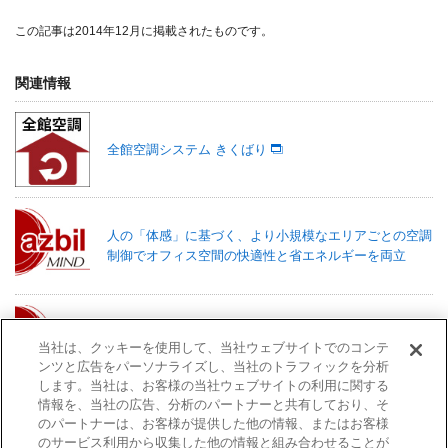
この記事は2014年12月に掲載されたものです。
関連情報
全館空調システム きくばり
人の「体感」に基づく、より小規模なエリアごとの空調
制御でオフィス空間の快適性と省エネルギーを両立
長年培ってきたVAV制御技術を新たな発想で応用し、住
当社は、クッキーを使用して、当社ウェブサイトでのコンテ
宅向け全館空調にさらなる価値を創出
ンツと広告をパーソナライズし、当社のトラフィックを分析
します。当社は、お客様の当社ウェブサイトの利用に関する
情報を、当社の広告、分析のパートナーと共有しており、そ
のパートナーは、お客様が提供した他の情報、またはお客様
全館空調の保守で住宅での快適空間を維持
のサービス利用から収集した他の情報と組み合わせることが