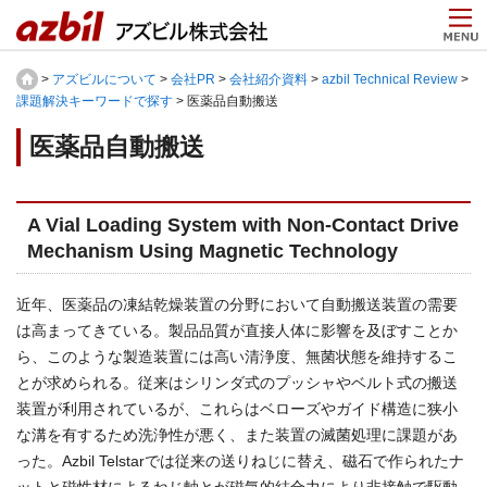
>
アズビルについて
>
会社PR
>
会社紹介資料
>
azbil Technical Review
>
課題解決キーワードで探す
> 医薬品自動搬送
医薬品自動搬送
A Vial Loading System with Non-Contact Drive
Mechanism Using Magnetic Technology
近年、医薬品の凍結乾燥装置の分野において自動搬送装置の需要
は高まってきている。製品品質が直接人体に影響を及ぼすことか
ら、このような製造装置には高い清浄度、無菌状態を維持するこ
とが求められる。従来はシリンダ式のプッシャやベルト式の搬送
装置が利用されているが、これらはベローズやガイド構造に狭小
な溝を有するため洗浄性が悪く、また装置の滅菌処理に課題があ
った。Azbil Telstarでは従来の送りねじに替え、磁石で作られたナ