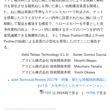
ットと磁性材によるねじ軸とが磁気的結合力により非接触で駆動
力を発生させる磁気ねじを用いた新しい自動搬送装置を開発し
た。ねじ軸は表面が平滑なステンレスカバーで封止され、ナット
を搭載したスライダがチャンバ内外に設置されたねじ軸に沿って
移動して製品を搬送する構造で、ベローズカバーを不要とした洗
浄作業性の向上、チャンバ内に移動するすべてのパーツを炉内で
蒸気滅菌できる無菌性の向上、そしてRear Pusherの廃止とFront
Pusherの短縮による装置の小型化を実現したのでここに報告す
る。
Azbil Telstar Technology S.L.U. Xavier Gomez Garcia
アズビル株式会社 技術開発本部 Hisashi Beppu
アズビル株式会社 技術開発本部 Mitsuharu Tanaka
アズビル株式会社 技術開発本部 Yoichi Okawa
azbil Technical Review 2017年 特集：新たな情報技術潮流に
おける「人を中心としたオートメーション」
PDF
(1,591KB)で見る |
HTML
で見る