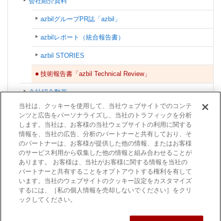
会社紹介資料
azbilグループPR誌「azbil」
azbilレポート（統合報告書）
azbil STORIES
技術報告書「azbil Technical Review」
会社紹介動画
当社は、クッキーを使用して、当社ウェブサイトでのコンテ
ショールーム
ンツと広告をパーソナライズし、当社のトラフィックを分析
します。当社は、お客様の当社ウェブサイトの利用に関する
協賛・イベント
情報を、当社の広告、分析のパートナーと共有しており、そ
のパートナーは、お客様が提供した他の情報、またはお客様
azbilグループ
のサービス利用から収集した他の情報と組み合わせることが
あります。 お客様は、当社がお客様に関する情報を当社の
認証情報
パートナーと共有することをオプトアウトする権利を有して
います。当社のウェブサイトのクッキー設定をカスタマイズ
するには、［私の個人情報を売却しないでください］をクリ
ックしてください。
利用規約
商標について
個人情報保護方針
サイトマップ