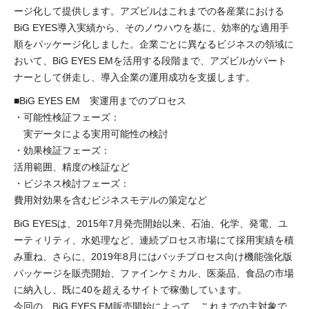
ージ化して提供します。アズビルはこれまでの各産業における
BiG EYES導入実績から、そのノウハウを基に、効率的な適用手
順をパッケージ化しました。企業ごとに異なるビジネスの領域に
おいて、BiG EYES EMを活用する段階まで、アズビルがパート
ナーとして併走し、導入企業の運用成功を支援します。
■BiG EYES EM 実運用までのプロセス
・可能性検証フェーズ：
実データによる実用可能性の検討
・効果検証フェーズ：
活用範囲、精度の検証など
・ビジネス検討フェーズ：
費用対効果を含むビジネスモデルの策定など
BiG EYESは、2015年7月発売開始以来、石油、化学、発電、ユ
ーティリティ、水処理など、連続プロセス市場にて採用実績を積
み重ね、さらに、2019年8月にはバッチプロセス向け機能強化版
パッケージを販売開始、ファインケミカル、医薬品、食品の市場
に納入し、既に40を超えるサイトで稼働しています。
今回の、BiG EYES EM販売開始によって、これまでの主対象で