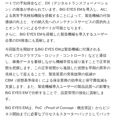
ートでの予知保全など、DX（デジタルトランスフォーメーショ
ン）の推進が求められています。BiG EYES EMを導入し、AIに
よる異常予兆検知機能を搭載することによって、製造機械の付加
価値の向上と、その納入先へのメンテナンスサービスの質的向上
とオンラインによるサポートが可能となります。
さらに、BiG EYES EMを搭載した製造機械を導入するユーザー
企業のDX推進にも貢献します。
今回販売を開始するBiG EYES EMは製造機械に付属される
PLC（プログラマブル・ロジック・コントローラ）などと通信
し、稼働データを蓄積しながら機械学習を繰り返すことで正常状
態を把握します。この正常状態から逸脱した状態を早期の異常の
兆候として捉えることで、製造装置の突発故障の低減や
CBM（状態基準保全）による保全業務の効率化と保守費低減を
支援します。また、製造機械導入ユーザーの製品品質への影響を
BiG EYES EMで分析することで、品質管理の強化に貢献しま
す。
BiG EYES EMは、PoC（Proof of Concept：概念実証）からビジ
ネス開始までに必要なプロセスをスターターパックとしてパッケ