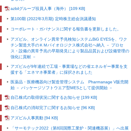
azbilグループ役員人事（海外）
[109 KB]
第100期 (2022年3月期) 定時株主総会決議通知
コーポレート・ガバナンスに関する報告書を更新しました。
アズビル、オンライン異常予兆検知システムBiG EYESを、ワク
チン製造大手のＫＭバイオロジクス株式会社へ納入
－ プロセ
ス・設備の異常予兆の早期発見により製品品質および設備管理の
強化に貢献 －
アズビルが9年連続で工場・事業場などの省エネルギー事業を支
援する「エネマネ事業者」に採択されました
医薬品・医療機器向け製造管理システム Pharmanage V販売開
始
－ パッケージソフトウエア型MESとして提供開始 －
自己株式の取得状況に関するお知らせ [199 KB]
自己株式の消却完了に関するお知らせ [96 KB]
アズビル人事異動
[94 KB]
「サーモテック2022（第8回国際工業炉・関連機器展）」へ出展