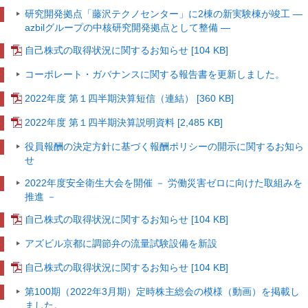
研究開発拠点「藤沢テクノセンター」に2棟の新実験棟が竣工
―
azbilグループの中核研究開発拠点として整備 ―
自己株式の取得状況に関するお知らせ [104 KB]
コーポレート・ガバナンスに関する報告書を更新しました。
2022年度 第１四半期決算短信（連結） [360 KB]
2022年度 第１四半期決算説明資料 [2,485 KB]
役員報酬の決定方針に基づく報酬ポリシーの開示に関するお知ら
せ
2022年度安全衛生大会を開催
－ 労働災害ゼロに向けた取組みを
推進 －
自己株式の取得状況に関するお知らせ [104 KB]
アズビル京都に調節弁の流量試験設備を新設
自己株式の取得状況に関するお知らせ [104 KB]
第100期（2022年3月期）定時株主総会の模様（動画）を掲載し
ました。