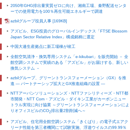
2050年GHG排出量実質ゼロに向け、湘南工場、秦野配送センタ
ーでの使用電力を100％再生可能エネルギーで調達
azbilグループ役員人事
[169KB]
アズビル、ESG投資のグローバルインデックス「FTSE Blossom
Japan Sector Relative Index」構成銘柄に選定
中国大連生産拠点に新工場棟が竣工
全館空気清浄・換気専用システム「e-kikubari」を販売開始
－ 全
館空調システムで実績のある「アズビル」がお届けする、新しい
換気システム －
azbilグループ、グリーントランスフォーメーション（GX）を推
進
― パートナーシップ拡大とGX推進組織の設置 ―
NTTアーバンソリューションズ・NTTファシリティーズ・NTT都
市開発・NTT Com・アズビル・ダイキン工業がカーボンニュー
トラル実現に向け協業
～グリーントランスフォーメーションによ
りオフィスビルのCO
排出量2割削減へ～
2
アズビル、住宅用全館空調システム「きくばり」の電子式エアク
リーナ性能を第三者機関にて試験実施、浮遊ウイルスの99.99％