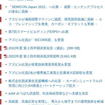
「SEMICON Japan 2022」へ出展
－ 成膜・エッチングプロセス
の進化に貢献 －
アズビルが湘南国際マラソンに協賛、環境負荷低減に貢献
－ エ
コ・フレンドシップを推進、カーボン・オフセットも実施 －
第7回スマートビルディングEXPOへ出展
アズビル社員が「IEC1906賞」を受賞
2022年度 第２四半期決算短信（連結） [380 KB]
2022年度 第２四半期決算説明資料 [3,661 KB]
アズビル社員が産業技術環境局長賞を受賞
アズビル社員2名が優秀施工者国土交通省大臣顕彰を受賞
株式会社脱炭素化支援機構への出資
－ カーボンニュートラルの
実現に向けたGX推進とパートナーシップ拡大 －
azbil みつばち倶楽部、社会福祉団体などへ支援を決定
高精度、高速応答を実現し、導入から保守までの運用負荷を軽減