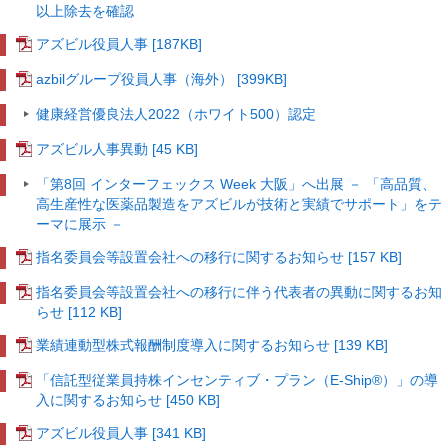
以上除去を確認
アズビル役員人事
[187KB]
azbilグループ役員人事（海外）
[399KB]
健康経営優良法人2022（ホワイト500）認定
アズビル人事異動
[45 KB]
「第8回 インターフェックス Week 大阪」へ出展
－ 「高品質、
高生産性な医薬品製造をアズビルが技術と実績でサポート」をテ
ーマに展示 －
指名委員会等設置会社への移行に関するお知らせ [157 KB]
指名委員会等設置会社への移行に伴う代表者の異動に関するお知
らせ [112 KB]
業績連動型株式報酬制度導入に関するお知らせ [139 KB]
「信託型従業員持株インセンティブ・プラン（E-Ship®）」の導
入に関するお知らせ [450 KB]
アズビル役員人事
[341 KB]