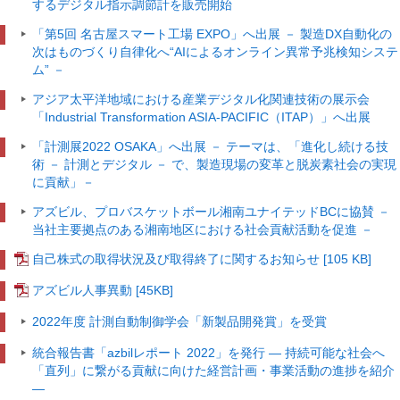
するデジタル指示調節計を販売開始
「第5回 名古屋スマート工場 EXPO」へ出展
－ 製造DX自動化の
次はものづくり自律化へ“AIによるオンライン異常予兆検知システ
ム” －
アジア太平洋地域における産業デジタル化関連技術の展示会
「Industrial Transformation ASIA-PACIFIC（ITAP）」へ出展
「計測展2022 OSAKA」へ出展
－ テーマは、「進化し続ける技
術 － 計測とデジタル － で、製造現場の変革と脱炭素社会の実現
に貢献」－
アズビル、プロバスケットボール湘南ユナイテッドBCに協賛
－
当社主要拠点のある湘南地区における社会貢献活動を促進 －
自己株式の取得状況及び取得終了に関するお知らせ [105 KB]
アズビル人事異動
[45KB]
2022年度 計測自動制御学会「新製品開発賞」を受賞
統合報告書「azbilレポート 2022」を発行
― 持続可能な社会へ
「直列」に繋がる貢献に向けた経営計画・事業活動の進捗を紹介
―