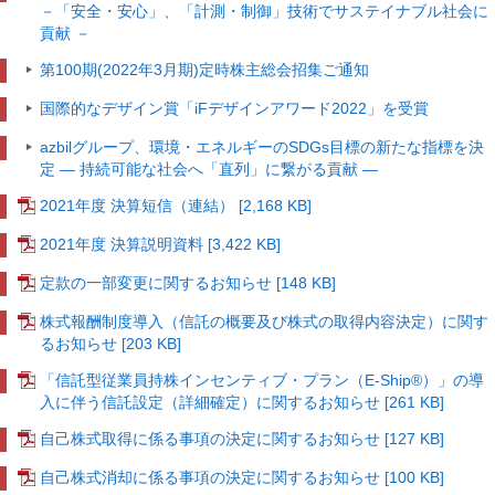
－「安全・安心」、「計測・制御」技術でサステイナブル社会に
貢献 －
第100期(2022年3月期)定時株主総会招集ご通知
国際的なデザイン賞「iFデザインアワード2022」を受賞
azbilグループ、環境・エネルギーのSDGs目標の新たな指標を決
定
― 持続可能な社会へ「直列」に繋がる貢献 ―
2021年度 決算短信（連結） [2,168 KB]
2021年度 決算説明資料 [3,422 KB]
定款の一部変更に関するお知らせ [148 KB]
株式報酬制度導入（信託の概要及び株式の取得内容決定）に関す
るお知らせ [203 KB]
「信託型従業員持株インセンティブ・プラン（E-Ship®）」の導
入に伴う信託設定（詳細確定）に関するお知らせ [261 KB]
自己株式取得に係る事項の決定に関するお知らせ [127 KB]
自己株式消却に係る事項の決定に関するお知らせ [100 KB]