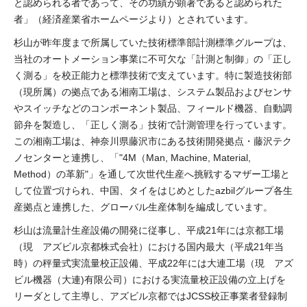
と認められる者であって、その功績が顕著であると認められた
者」（経済産業省ホームページより）とされています。
杉山が昨年度まで所属していた技術標準部計測標準グループは、
当社のオートメーション事業に不可欠な「計測と制御」の「正し
く測る」を校正能力と標準技術で支えています。特に製造技術部
（現所属）の拠点である湘南工場は、システム製品およびセンサ
やスイッチなどのコンポーネント製品、フィールド機器、自動調
節弁を製造し、「正しく測る」技術で計測管理を行っています。
この湘南工場は、神奈川県藤沢市にある技術開発拠点・藤沢テク
ノセンターと連携し、「"4M（Man, Machine, Material,
Method）の革新"」を通して次世代生産へ挑戦するマザー工場と
して位置づけられ、中国、タイをはじめとしたazbilグループ各生
産拠点と連携した、グローバル生産体制を編成しています。
杉山は流量計生産設備の開発に従事し、平成21年には京都工場
（現 アズビル京都株式会社）における国内最大（平成21年当
時）の秤量式実流量校正設備、平成22年には大連工場（現 アズ
ビル機器（大連)有限公司）における実流量校正設備の立上げを
リーダとして主導し、アズビル京都ではJCSS校正事業者登録制