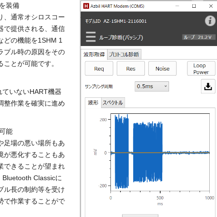
を装備
り、通常オシロスコー
器で提供される、通信
どの機能を1SHM 1
ラブル時の原因をその
ることが可能です。
ていないHART機器
調整作業を確実に進め
可能
や足場の悪い場所もあ
境が悪化することもあ
業できることが望まれ
ooth Classicに
ブル長の制約等を受け
勢で作業することがで