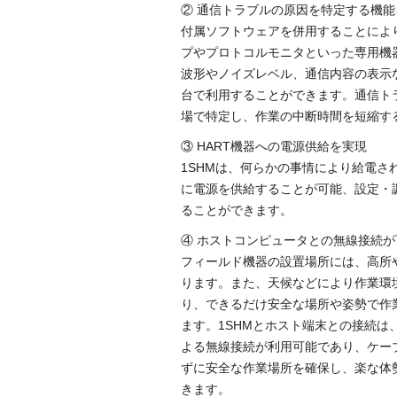
② 通信トラブルの原因を特定する機能
付属ソフトウェアを併用することによ
プやプロトコルモニタといった専用機
波形やノイズレベル、通信内容の表示な
台で利用することができます。通信ト
場で特定し、作業の中断時間を短縮す
③ HART機器への電源供給を実現
1SHMは、何らかの事情により給電され
に電源を供給することが可能、設定・
ることができます。
④ ホストコンピュータとの無線接続が
フィールド機器の設置場所には、高所
ります。また、天候などにより作業環
り、できるだけ安全な場所や姿勢で作
ます。1SHMとホスト端末との接続は、Bluet
よる無線接続が利用可能であり、ケー
ずに安全な作業場所を確保し、楽な体
きます。