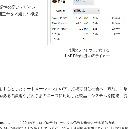
視認性の高いデザイン
間工学を考慮した視認
付属のソフトウェアによる
HART通信波形の表示イメージ
「人を中心としたオートメーション」の下、持続可能な社会へ「直列」に繋
産現場の課題やお客さまのニーズに対応した製品・システムを開発、提
mote Transducer）：4-20mAアナログ信号上にデジタル信号を重畳させる通信方式
を今回の販売開始の対象としています。 11月より韓国を追加するなど、販売対象国