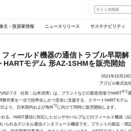
株主・投資家情報
ニュースリリース
サステナビリティ
、フィールド機器の通信トラブル早期解
ARTモデム 形AZ-1SHMを販売開始
2021年10月19
アズビル株式会
®
*1
内2-7-3 社長：山本清博）は、プラントなどの製造現場でHART
調整作業を一台で効率化しかつ安全に支援する、スマートHARTモデム
*2
月20日より、日本国内および海外
に向けて同時に販売開始します。
される、HART通信に対応したセンサやバルブなどのフィールド機器（以
に用いられるデジタル通信インタフェース機器です。プラントの新設・増