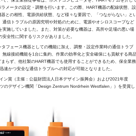
いて、保全業務従事者は、ホストコンピュータを、HARTモデムを介し
パラメータの設定・調整を行います。この際、HART機器の配線状態、設
T機器との相性、電源供給状態、など様々な要因で、「つながらない」と
、通信トラブルの原因究明や対処のために、電源やオシロスコープなど
を実施していました。また、対策が必要な機器は、高所や足場の悪い場
の安全性に関するリスクがありました。
インタフェース機器としての機能に加え、調整・設定作業時の通信トラブ
、無線接続機能を1台に集約、作業の効率化と安全確保にも貢献する商
どまらず、他社製のHART機器でも使用することができるため、保全業務
、迅速かつ安全な通信トラブルへの対応が可能となりました。
ザイン賞（主催：公益財団法人日本デザイン振興会）および2021年度
ツのデザイン機関「Design Zentrum Nordrhein Westfalen」）を受賞し