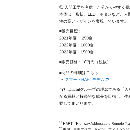
⑤ 人間工学を考慮した分かりやすく
本体は、形状、LED、ボタンなど、人
性の高いデザインを実現しています。
■販売目標：
2021年度 250台
2022年度 1000台
2023年度 1500台
■販売価格：10万円（税抜）
■商品の詳細はこちら
スマートHARTモデム
当社はazbilグループの理念である
がる貢献と持続的な成長を目指し、生
案してまいります。
*1
HART（Highway Addressable Re
*2
中国、東南アジア、ドイツ、アメリカなど