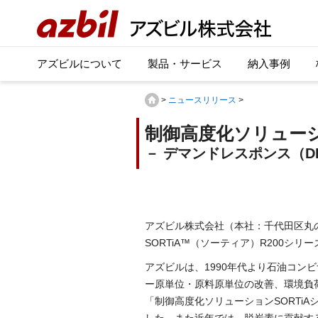
アズビルについて
製品・サービス
納入事例
>
ニュースリリース
>
制御高度化ソリューショ
－ デマンドレスポンス（D
アズビル株式会社（本社：千代田区丸の
SORTiA™（ソーティア）R200シリ
アズビルは、1990年代より石油コン
ー原単位・原料原単位の改善、環境負荷
「制御高度化ソリューションSORTi