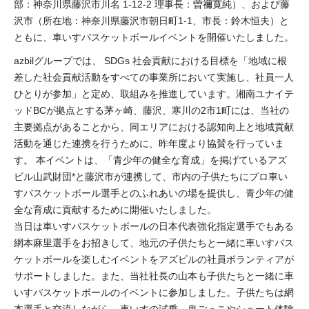
部：神奈川県藤沢市川名 1-12-2 理事長：曽禰寛純）、および藤
沢市（所在地：神奈川県藤沢市朝日町1-1、市長：鈴木恒夫）と
ともに、車いすバスケットボールイベントを開催いたしました。
azbilグループでは、 SDGs 社会貢献における目標を「地域に根
差した社会貢献活動をすべての事業所において実施し、社員一人
ひとりが参加」と定め、取組みを推進しています。湘南ユナイテ
ッドBCが拠点とする茅ヶ崎、藤沢、寒川の2市1町には、当社の
主要拠点があることから、同エリアにおける認知向上と地域貢献
活動を通じた連携を行うために、昨年度より協賛を行っていま
す。 本イベントは、「青少年の健全な育成」を掲げているアズ
ビル山武財団*と藤沢市が連携して、市内の子供たちにプロ車い
すバスケットボール選手とのふれあいの場を提供し、青少年の健
全な育成に貢献するために開催いたしました。
当日は車いすバスケットボールの日本代表強化指定選手でもある
網本麻里選手をお招きして、地元の子供たちと一緒に車いすバス
ケットボールを楽しむイベントをアズビルの社員ボランティアが
サポートしました。また、当社社長の山本も子供たちと一緒に車
いすバスケットボールのイベントに参加しました。子供たちは網