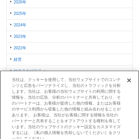
2026年
2025年
2024年
2023年
2022年
経営
サステナビリティ
当社は、クッキーを使用して、当社ウェブサイトでのコンテ
人事・機構改革
ンツと広告をパーソナライズし、当社のトラフィックを分析
します。当社は、お客様の当社ウェブサイトの利用に関する
海外
情報を、当社の広告、分析のパートナーと共有しており、そ
のパートナーは、お客様が提供した他の情報、またはお客様
製品/サービス
のサービス利用から収集した他の情報と組み合わせることが
あります。 お客様は、当社がお客様に関する情報を当社の
イベント/その他
パートナーと共有することをオプトアウトする権利を有して
います。当社のウェブサイトのクッキー設定をカスタマイズ
するには、［私の個人情報を売却しないでください］をクリ
ックしてください。