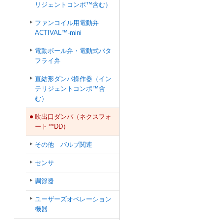
リジェントコンポ™含む）
ファンコイル用電動弁
ACTIVAL™-mini
電動ボール弁・電動式バタ
フライ弁
直結形ダンパ操作器（イン
テリジェントコンポ™含
む）
吹出口ダンパ（ネクスフォ
ート™DD）
その他 バルブ関連
センサ
調節器
ユーザーズオペレーション
機器