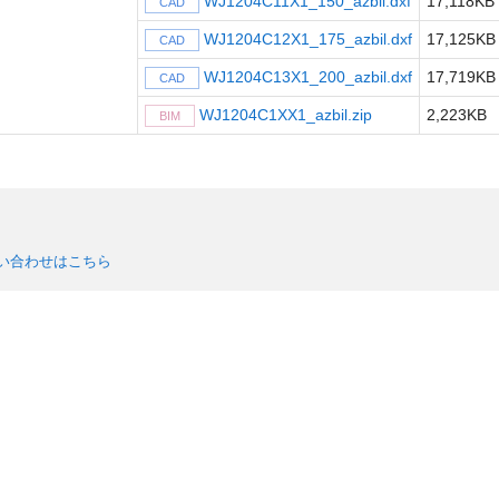
WJ1204C11X1_150_azbil.dxf
17,118KB
CAD
WJ1204C12X1_175_azbil.dxf
17,125KB
CAD
WJ1204C13X1_200_azbil.dxf
17,719KB
CAD
WJ1204C1XX1_azbil.zip
2,223KB
BIM
問い合わせはこちら