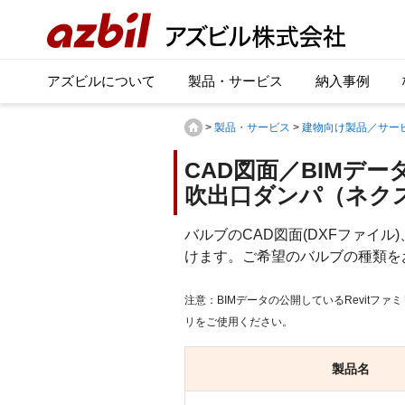
アズビルについて
製品・サービス
納入事例
>
製品・サービス
>
建物向け製品／サー
CAD図面／BIMデータ
吹出口ダンパ（ネク
バルブのCAD図面(DXFファイル
けます。ご希望のバルブの種類を
注意：BIMデータの公開しているRevitファ
リをご使用ください。
製品名