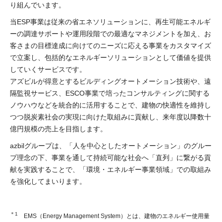
り組んでいます。
当ESP事業は従来の省エネソリューションに、再生可能エネルギ
ーの調達サポートや運用段階での最適なマネジメントを加え、お
客さまの目標達成に向けてのニーズに応える事業をカスタマイズ
で立案し、包括的なエネルギーソリューションとして価値を提供
していくサービスです。
アズビルが得意とするビルディングオートメーション技術や、遠
隔監視サービス、ESCO事業で培ったコンサルティングに関する
ノウハウなどを統合的に活用することで、建物の快適性を維持し
つつ脱炭素社会の実現に向けた取組みに貢献し、来年度以降数十
億円規模の売上を目指します。
azbilグループは、「人を中心としたオートメーション」のグルー
プ理念の下、事業を通して持続可能な社会へ「直列」に繋がる貢
献を実践することで、「環境・エネルギー事業領域」での取組み
を強化してまいります。
＊1
EMS（Energy Management System）とは、建物のエネルギー使用量