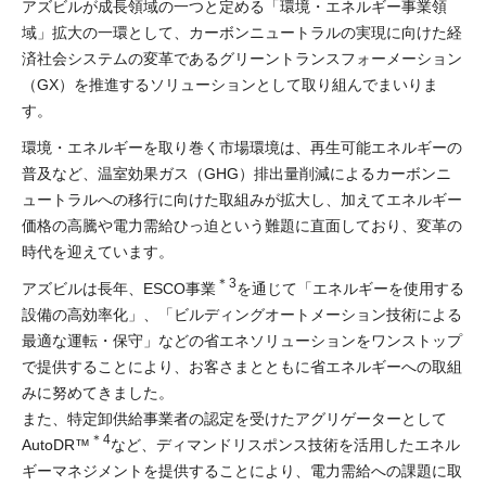
アズビルが成長領域の一つと定める「環境・エネルギー事業領
域」拡大の一環として、カーボンニュートラルの実現に向けた経
済社会システムの変革であるグリーントランスフォーメーション
（GX）を推進するソリューションとして取り組んでまいりま
す。
環境・エネルギーを取り巻く市場環境は、再生可能エネルギーの
普及など、温室効果ガス（GHG）排出量削減によるカーボンニ
ュートラルへの移行に向けた取組みが拡大し、加えてエネルギー
価格の高騰や電力需給ひっ迫という難題に直面しており、変革の
時代を迎えています。
＊3
アズビルは長年、ESCO事業
を通じて「エネルギーを使用する
設備の高効率化」、「ビルディングオートメーション技術による
最適な運転・保守」などの省エネソリューションをワンストップ
で提供することにより、お客さまとともに省エネルギーへの取組
みに努めてきました。
また、特定卸供給事業者の認定を受けたアグリゲーターとして
＊4
AutoDR™
など、ディマンドリスポンス技術を活用したエネル
ギーマネジメントを提供することにより、電力需給への課題に取