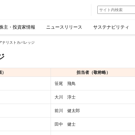
株主・投資家情報
ニュースリリース
サステナビリティ
 アナリストカバレッジ
ジ
順）
担当者（敬称略）
笹尾 飛鳥
大川 淳士
前川 健太郎
田中 健士