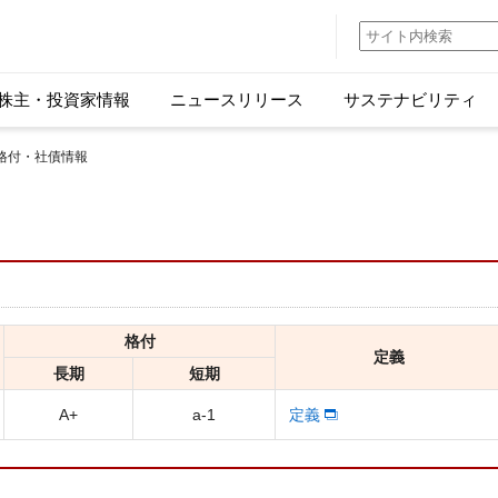
株主・投資家情報
ニュースリリース
サステナビリティ
 格付・社債情報
格付
定義
長期
短期
A+
a-1
定義