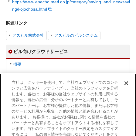
https://www.enecho.meti.go.jp/category/saving_and_new/savi
ng/kojochosa.html
関連リンク
アズビル株式会社
アズビルのビルシステム
ビル向けクラウドサービス
概要
ビル管理を、もっとスマートに
当社は、クッキーを使用して、当社ウェブサイトでのコンテ
【ENEFORT™】
ンツと広告をパーソナライズし、当社のトラフィックを分析
アズビルが解き明かす「エネルギー管理」
します。当社は、お客様の当社ウェブサイトの利用に関する
情報を、当社の広告、分析のパートナーと共有しており、そ
のパートナーは、お客様が提供した他の情報、またはお客様
関連情報
のサービス利用から収集した他の情報と組み合わせることが
あります。 お客様は、当社がお客様に関する情報を当社の
建物向け製品／サービス一覧
パートナーと共有することをオプトアウトする権利を有して
います。当社のウェブサイトのクッキー設定をカスタマイズ
するには、［私の個人情報を売却しないでください］をクリ