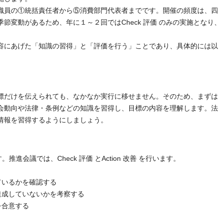
織員の①統括責任者から⑤消費部門代表者までです。開催の頻度は、四
節変動があるため、年に１～２回ではCheck 評価 のみの実施となり、
容にあげた「知識の習得」と「評価を行う」ことであり、具体的には以
標だけを伝えられても、なかなか実行に移せません。そのため、まずは
会動向や法律・条例などの知識を習得し、目標の内容を理解します。法
情報を習得するようにしましょう。
進会議では、Check 評価 とAction 改善 を行います。
ているかを確認する
ぜ達成していないかを考察する
を合意する