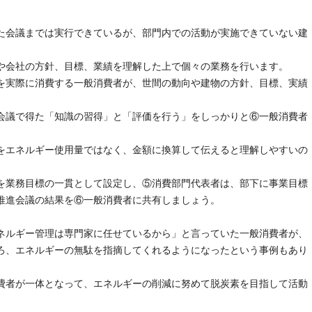
た会議までは実行できているが、部門内での活動が実施できていない建
や会社の方針、目標、業績を理解した上で個々の業務を行います。
を実際に消費する一般消費者が、世間の動向や建物の方針、目標、実績
会議で得た「知識の習得」と「評価を行う」をしっかりと⑥一般消費者
をエネルギー使用量ではなく、金額に換算して伝えると理解しやすいの
を業務目標の一貫として設定し、⑤消費部門代表者は、部下に事業目標
推進会議の結果を⑥一般消費者に共有しましょう。
ネルギー管理は専門家に任せているから」と言っていた一般消費者が、
ろ、エネルギーの無駄を指摘してくれるようになったという事例もあり
費者が一体となって、エネルギーの削減に努めて脱炭素を目指して活動