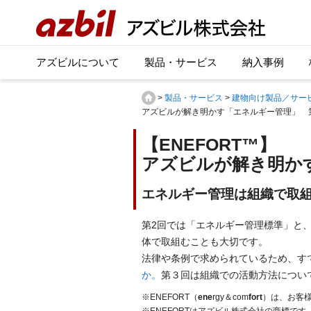
アズビルについて
製品・サービス
納入事例
>
製品・サービス
>
建物向け製品／サー
アズビルが解き明かす「エネルギー管理」 
【ENEFORT™】
アズビルが解き明か
エネルギー管理は組織で取
第2回では「エネルギー管理標準」と
体で取組むことも大切です。
法律や条例で求められているため、す
か。
第３回は組織での活動方法につい
※ENEFORT（
ene
rgy＆com
fort
）は、お客