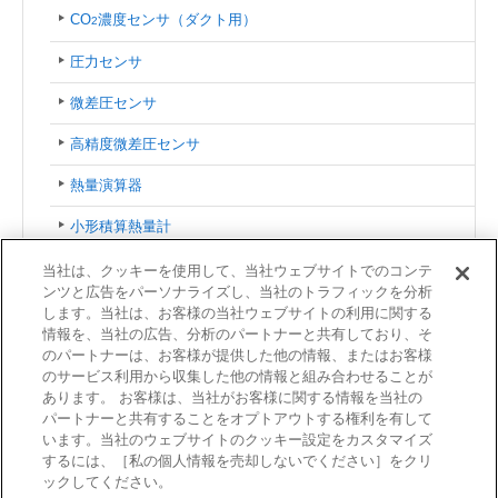
CO
濃度センサ（ダクト用）
2
圧力センサ
微差圧センサ
高精度微差圧センサ
熱量演算器
小形積算熱量計
温度/湿度調節器（室内用） ネオスタット™
当社は、クッキーを使用して、当社ウェブサイトでのコンテ
ンツと広告をパーソナライズし、当社のトラフィックを分析
デジタル指示調節計
します。当社は、お客様の当社ウェブサイトの利用に関する
情報を、当社の広告、分析のパートナーと共有しており、そ
のパートナーは、お客様が提供した他の情報、またはお客様
関連情報
のサービス利用から収集した他の情報と組み合わせることが
あります。 お客様は、当社がお客様に関する情報を当社の
建物向け製品／サービス一覧
パートナーと共有することをオプトアウトする権利を有して
います。当社のウェブサイトのクッキー設定をカスタマイズ
するには、［私の個人情報を売却しないでください］をクリ
ックしてください。