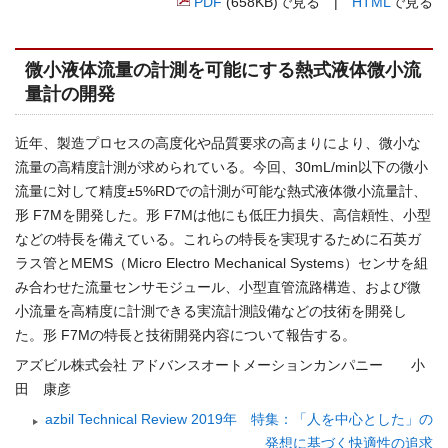
PDF
(658KB)で見る |
HTML
で見る
微小液体流量の計測を可能にする熱式液体微小流
量計の開発
近年、製造プロセスの高度化や品質要求の高まりにより、微小な
流量の高精度計測が求められている。今回、30mL/min以下の微小
流量に対して精度±5%RDでの計測が可能な熱式液体微小流量計、
形 F7Mを開発した。形 F7Mは他にも低圧力損失、高信頼性、小型
などの特長を備えている。これらの特長を実現するために石英ガ
ラス管とMEMS（Micro Electro Mechanical Systems）センサを組
み合わせた流量センサモジュール、小型直管流路構造、および微
小流量を高精度に計測できる実流計測設備などの技術を開発し
た。形 F7Mの特長と技術開発内容について報告する。
アズビル株式会社 アドバンスオートメーションカンパニー 小
田 康彦
azbil Technical Review 2019年 特集：「人を中心とした」の
発想に基づく快適性の追求