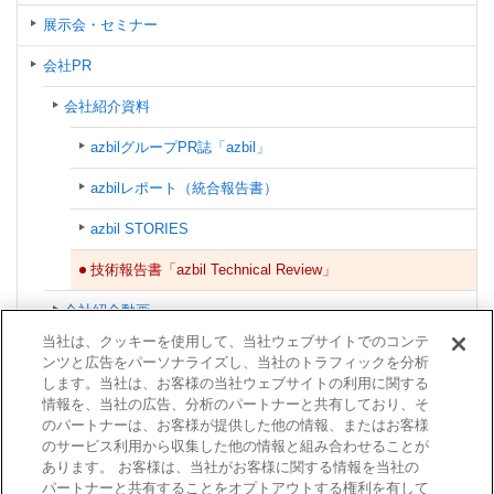
展示会・セミナー
会社PR
会社紹介資料
azbilグループPR誌「azbil」
azbilレポート（統合報告書）
azbil STORIES
技術報告書「azbil Technical Review」
会社紹介動画
当社は、クッキーを使用して、当社ウェブサイトでのコンテ
ショールーム
ンツと広告をパーソナライズし、当社のトラフィックを分析
します。当社は、お客様の当社ウェブサイトの利用に関する
協賛・イベント
情報を、当社の広告、分析のパートナーと共有しており、そ
のパートナーは、お客様が提供した他の情報、またはお客様
azbilグループ
のサービス利用から収集した他の情報と組み合わせることが
あります。 お客様は、当社がお客様に関する情報を当社の
認証情報
パートナーと共有することをオプトアウトする権利を有して