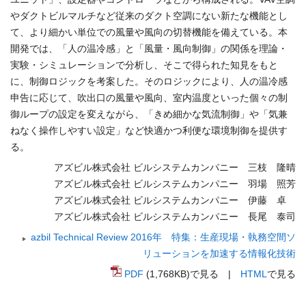
やダクトビルマルチなど従来のダクト空調にない新たな機能とし
て、より細かい単位での風量や風向の切替機能を備えている。本
開発では、「人の温冷感」と「風量・風向制御」の関係を理論・
実験・シミュレーションで分析し、そこで得られた知見をもと
に、制御ロジックを考案した。そのロジックにより、人の温冷感
申告に応じて、吹出口の風量や風向、室内温度といった個々の制
御ループの設定を変えながら、「きめ細かな気流制御」や「気兼
ねなく操作しやすい設定」など快適かつ利便な環境制御を提供す
る。
アズビル株式会社 ビルシステムカンパニー 三枝 隆晴
アズビル株式会社 ビルシステムカンパニー 羽場 照芳
アズビル株式会社 ビルシステムカンパニー 伊藤 卓
アズビル株式会社 ビルシステムカンパニー 長尾 泰司
azbil Technical Review 2016年 特集：生産現場・執務空間ソ
リューションを加速する情報化技術
PDF
(1,768KB)で見る |
HTML
で見る