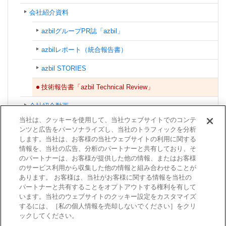
会社紹介資料
azbilグループPR誌「azbil」
azbilレポート（統合報告書）
azbil STORIES
技術報告書「azbil Technical Review」
会社紹介動画
当社は、クッキーを使用して、当社ウェブサイトでのコンテ
ショールーム
ンツと広告をパーソナライズし、当社のトラフィックを分析
します。当社は、お客様の当社ウェブサイトの利用に関する
協賛・イベント
情報を、当社の広告、分析のパートナーと共有しており、そ
のパートナーは、お客様が提供した他の情報、またはお客様
azbilグループ
のサービス利用から収集した他の情報と組み合わせることが
あります。 お客様は、当社がお客様に関する情報を当社の
認証情報
パートナーと共有することをオプトアウトする権利を有して
います。当社のウェブサイトのクッキー設定をカスタマイズ
するには、［私の個人情報を売却しないでください］をクリ
ックしてください。
利用規約
商標について
個人情報保護方針
サイトマップ