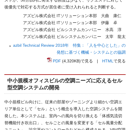
ストが、30分以内に発生する頻度は少なく、リクエストに対して
後優先で対応する方式が居住者に受け入れられると判断する。
アズビル株式会社 ITソリューション本部 大曲 康仁
アズビル株式会社 ITソリューション本部 伊藤 卓
アズビル株式会社 ビルシステムカンパニー 水高 淳
アズビル株式会社 ビルシステムカンパニー 太宰 龍太
azbil Technical Review 2018年 特集：「人を中心とした」の
発想に基づく機械・システムとの協調
PDF
(4,320KB)で見る |
HTML
で見る
中小規模オフィスビルの空調ニーズに応えるセル
型空調システムの開発
中小規模ビル向けに、従来の部屋やゾーニングより細かい空調エ
リア単位として「セル」という概念を導入した空調システムを開
発した。本システムは、室内への風向を切り換える「体感気流切
替機能付き吹出口」、セルごとの風量を変更する「セル風量分配
ユニット」、設定器やコントローラなどから構成される。VAV空調