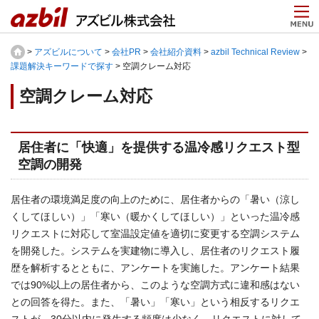
>
アズビルについて
>
会社PR
>
会社紹介資料
>
azbil Technical Review
>
課題解決キーワードで探す
> 空調クレーム対応
空調クレーム対応
居住者に「快適」を提供する温冷感リクエスト型
空調の開発
居住者の環境満足度の向上のために、居住者からの「暑い（涼し
くしてほしい）」「寒い（暖かくしてほしい）」といった温冷感
リクエストに対応して室温設定値を適切に変更する空調システム
を開発した。システムを実建物に導入し、居住者のリクエスト履
歴を解析するとともに、アンケートを実施した。アンケート結果
では90%以上の居住者から、このような空調方式に違和感はない
との回答を得た。また、「暑い」「寒い」という相反するリクエ