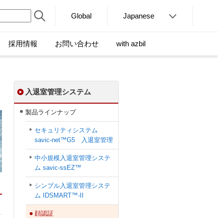
Global
Japanese
採用情報
お問い合わせ
with azbil
入退室管理システム
製品ラインナップ
セキュリティシステム
savic-net™G5 入退室管理
中小規模入退室管理システ
ム savic-ssEZ™
シンプル⼊退室管理システ
ム IDSMART™-II
顔認証