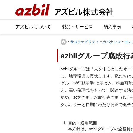
アズビルについて
製品・サービス
納入事例
>
サステナビリティ
>
ガバナンス
>
コン
azbilグループ腐敗
azbilグループは「人を中心とした
に、地球環境に貢献します。私たちはこの”a
グループ行動基準“に基づき、持続可
え、高い倫理観をもって、関連する法
努め、お客さま、お取引先さま（以下
クホルダーと長期にわたり公正で健全
目的・適用範囲
本方針は、azbilグループの全