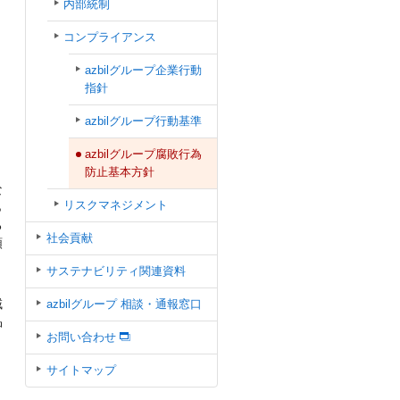
内部統制
コンプライアンス
azbilグループ企業行動
指針
azbilグループ行動基準
azbilグループ腐敗行為
防止基本方針
な
リスクマネジメント
ら
る
社会貢献
額
サステナビリティ関連資料
域
azbilグループ 相談・通報窓口
品
お問い合わせ
サイトマップ