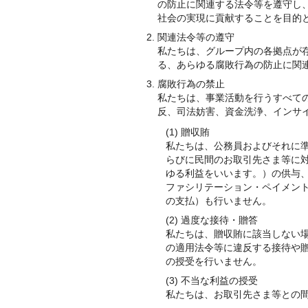
の防止に関連する法令等を遵守し
社会の実現に貢献することを目的
関連法令等の遵守
私たちは、グループ内の各拠点が
る、あらゆる腐敗行為の防止に関
腐敗行為の禁止
私たちは、事業活動を行うすべて
反、司法妨害、資金洗浄、インサ
(1) 贈収賄
私たちは、公務員およびそれに
らびに民間のお取引先さま等に
ゆる利益をいいます。）の供与
ファシリテーション・ペイメン
の支払）も行いません。
(2) 過度な接待・贈答
私たちは、贈収賄に該当しない
の適用法令等に違反する接待や
の授受を行いません。
(3) 不当な利益の授受
私たちは、お取引先さま等との