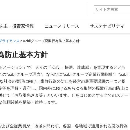
株主・投資家情報
ニュースリリース
サステナビリティ
プライアンス
> azbilグループ腐敗行為防止基本方針
行為防止基本方針
オートメーション」で、人々の「安心、 快適、達成感」を実現するととも
zbilグループ理念”、ならびに”azbilグループ企業行動指針“、”azbil
能な社会の実現に向け、腐敗行為の防止を経営の最重要課題の一つと捉
令等を理解・遵守し、国内外におけるあらゆる形態の腐敗行為の防止に
併せて「お取引先さま等」といいます。）をはじめとする全てのステー
な信頼関係を構築・維持します。
役員および全従業員が、地域を問わず、各国・各地域で適用される腐敗行為