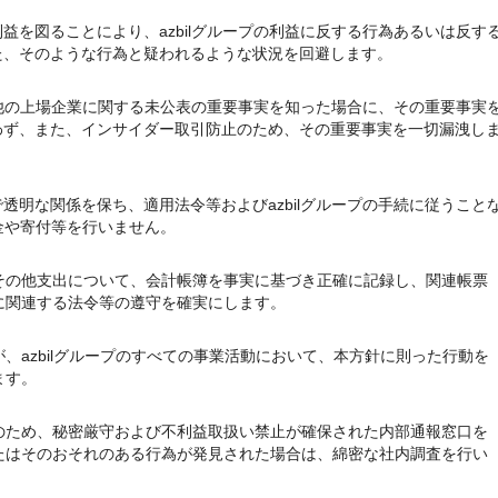
益を図ることにより、azbilグループの利益に反する行為あるいは反す
た、そのような行為と疑われるような状況を回避します。
たは他の上場企業に関する未公表の重要事実を知った場合に、その重要事実
わず、また、インサイダー取引防止のため、その重要事実を一切漏洩し
透明な関係を保ち、適用法令等およびazbilグループの手続に従うこと
献金や寄付等を行いません。
その他支出について、会計帳簿を事実に基づき正確に記録し、関連帳票
に関連する法令等の遵守を確実にします。
、azbilグループのすべての事業活動において、本方針に則った行動を
ます。
のため、秘密厳守および不利益取扱い禁止が確保された内部通報窓口を
たはそのおそれのある行為が発見された場合は、綿密な社内調査を行い