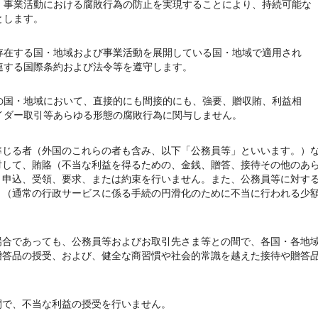
、事業活動における腐敗行為の防止を実現することにより、持続可能な
とします。
存在する国・地域および事業活動を展開している国・地域で適用され
連する国際条約および法令等を遵守します。
の国・地域において、直接的にも間接的にも、強要、贈収賄、利益相
イダー取引等あらゆる形態の腐敗行為に関与しません。
準じる者（外国のこれらの者も含み、以下「公務員等」といいます。）
対して、賄賂（不当な利益を得るための、金銭、贈答、接待その他のあ
、申込、受領、要求、または約束を行いません。また、公務員等に対す
ト（通常の行政サービスに係る手続の円滑化のために不当に行われる少
場合であっても、公務員等およびお取引先さま等との間で、各国・各地
贈答品の授受、および、健全な商習慣や社会的常識を越えた接待や贈答
間で、不当な利益の授受を行いません。