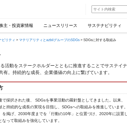
株主・投資家情報
ニュースリリース
サステナビリティ
ナビリティ
>
マテリアリティとazbilグループのSDGs
> SDGsに対する取組み
み
に貢献する活動をステークホルダーとともに推進することでサステイ
共有。持続的な成長、企業価値の向上に繋げています。
方
sが国連で採択された後、 SDGsを事業活動の羅針盤としてきました。以来、
献と持続的な成長の実現を目指し、SDGsへの取組みを推進しています
」を掲げ、2030年度までを「行動の10年」と位置づけ、2020年に設置
となって取組みを強化しています。