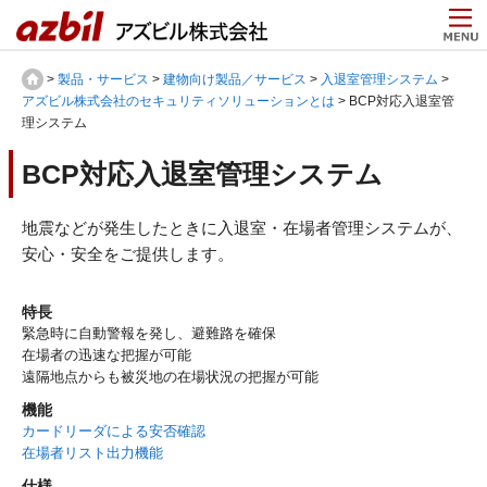
>
製品・サービス
>
建物向け製品／サービス
>
入退室管理システム
>
アズビル株式会社のセキュリティソリューションとは
> BCP対応入退室管
理システム
BCP対応入退室管理システム
地震などが発生したときに入退室・在場者管理システムが、
安心・安全をご提供します。
特長
緊急時に自動警報を発し、避難路を確保
在場者
の迅速な把握が可能
遠隔地点からも被災地の在場状況の把握が可能
機能
カードリーダによる安否確認
在場者リスト出力機能
仕様