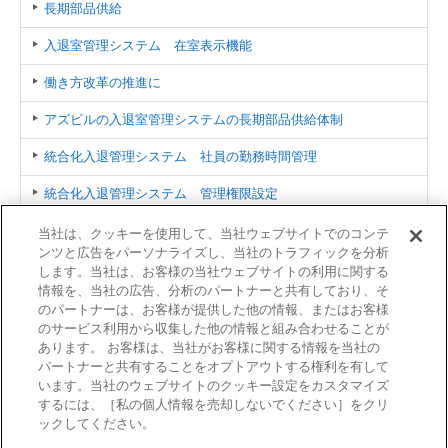
長期部品供給
入退室管理システム 在室表示機能
働き方改革の推進に
アズビルの入退室管理システムの長期部品供給体制
統合化入退管理システム 社員の勤務時間管理
統合化入退管理システム 管理権限設定
統合化入退管理システム 複数の拠点を管理
当社は、クッキーを使用して、当社ウェブサイトでのコンテ
ンツと広告をパーソナライズし、当社のトラフィックを分析
販売終了のお知らせ
します。当社は、お客様の当社ウェブサイトの利用に関する
情報を、当社の広告、分析のパートナーと共有しており、そ
のパートナーは、お客様が提供した他の情報、またはお客様
関連情報
のサービス利用から収集した他の情報と組み合わせることが
あります。 お客様は、当社がお客様に関する情報を当社の
建物向け製品／サービス一覧
パートナーと共有することをオプトアウトする権利を有して
います。当社のウェブサイトのクッキー設定をカスタマイズ
するには、［私の個人情報を売却しないでください］をクリ
ックしてください。
利用規約
商標について
個人情報保護方針
サイトマップ