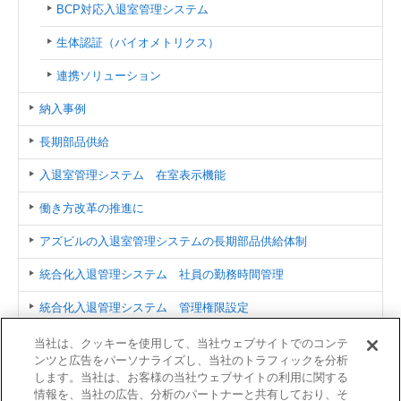
BCP対応入退室管理システム
生体認証（バイオメトリクス）
連携ソリューション
納入事例
長期部品供給
入退室管理システム 在室表示機能
働き方改革の推進に
アズビルの入退室管理システムの長期部品供給体制
統合化入退管理システム 社員の勤務時間管理
統合化入退管理システム 管理権限設定
統合化入退管理システム 複数の拠点を管理
当社は、クッキーを使用して、当社ウェブサイトでのコンテ
ンツと広告をパーソナライズし、当社のトラフィックを分析
販売終了のお知らせ
します。当社は、お客様の当社ウェブサイトの利用に関する
情報を、当社の広告、分析のパートナーと共有しており、そ