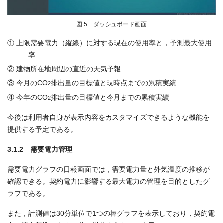
図 5 ダッシュボード画面
① 上限需要電力（縦線）に対する現在の使用率と，予測最大使用
率
② 建物所在地周辺の直近の天気予報
③ 今月のCO
排出量の目標値と現時点までの累積実績
2
④ 今年のCO
排出量の目標値と今月までの累積実績
2
今後は利用者自身が表示内容をカスタマイズできるような機能を
提供する予定である。
3.1.2 需要電力管理
需要電力グラフの日報画面では，需要電力量と外気温度の推移が
確認できる。契約電力に影響する最大電力の管理を目的としたグ
ラフである。
また，計測値は30分単位で1つの棒グラフを表示しており，契約電