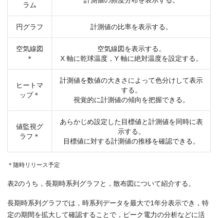
計測値の頻度分布を表示する。
ラム
円グラフ
計測値の比率を表示する。
空気線図
空気線図を表示する。
＊
X 軸に乾球温度，Y 軸に絶対温度を設定する。
計測値を数値の大きさによって色分けして表示
ヒートマ
する。
ップ＊
視覚的に計測値の傾向を把握できる。
あらかじめ設定した目標値と計測値を同時に表
値監視グ
示する。
ラフ＊
目標値に対する計測値の推移を確認できる。
＊随時リリース予定
表2のうち，長期時系列グラフと，散布図について紹介する。
長期時系列グラフでは，時系列データを最大で1年分表示でき，特
定の期間を拡大して確認することで，ピーク電力の分析などに活