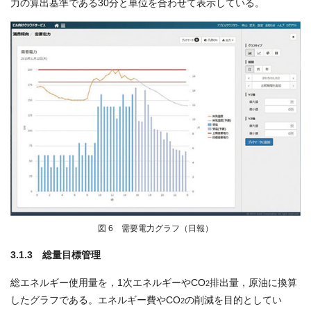
力の算出基準である30分と単位を合わせて表示している。
図 6 需要電力グラフ（日報）
3.1.3 総量目標管理
総エネルギー使用量を，1次エネルギーやCO
排出量，原油に換算
2
したグラフである。エネルギー費やCO
の削減を目的としてい
2