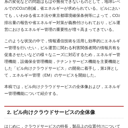
系の変化などの問題はもはや無視できないものとして，地球レベ
ルでのCO
の削減，省エネルギーが求められている。ビルにおい
2
ても，いわゆる省エネ法や東京都環境確保条例等によって，CO
2
排出量の報告や省エネルギー対策が義務付けられており，ビル運
営におけるエネルギー管理の重要性が増々高まってきている。
このような状況の中で，情報通信技術を活用し効率的にエネルギ
ー管理を行いたい，ビル運営に関わる利害関係者間の情報共有を
促進させたいなどの様々なニーズに対応するため，エネルギー管
理機能，設備保全管理機能，テナントサービス機能を主要機能と
した「ビル向けクラウドサービス」の開発に着手し，第1弾とし
て，エネルギー管理（EM）のサービスを開始した。
本稿では，ビル向けクラウドサービスの全体像および，エネルギ
ー管理機能について紹介する。
2. ビル向けクラウドサービスの全体像
はじめに，クラウドサービスの特長，製品上の位置付けについて