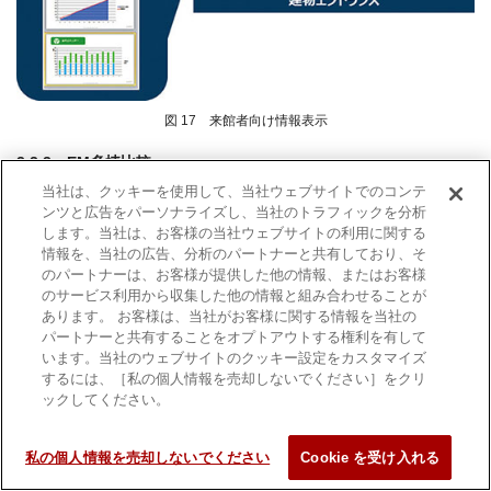
図 17 来館者向け情報表示
3.3.3 EM多棟比較
当社は、クッキーを使用して、当社ウェブサイトでのコンテ
EM多棟比較は，複数のビルを所有する顧客向けの機能である。
ンツと広告をパーソナライズし、当社のトラフィックを分析
EMベーシックを複数件分契約した顧客に提供している。 EMベー
します。当社は、お客様の当社ウェブサイトの利用に関する
情報を、当社の広告、分析のパートナーと共有しており、そ
シックのグラフを用いて，契約している建物グループ全体のエネ
のパートナーは、お客様が提供した他の情報、またはお客様
ルギー使用量の分析ができる。また，各ビルのエネルギーデータ
のサービス利用から収集した他の情報と組み合わせることが
の値を図18のように表で比較することもできる。
あります。 お客様は、当社がお客様に関する情報を当社の
パートナーと共有することをオプトアウトする権利を有して
います。当社のウェブサイトのクッキー設定をカスタマイズ
するには、［私の個人情報を売却しないでください］をクリ
ックしてください。
私の個人情報を売却しないでください
Cookie を受け入れる