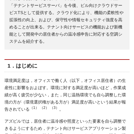
「テナントサービスサーバ」を今後、ビル向けクラウドサー
ビスTSとして提供する。クラウド化により、機能の柔軟性や
拡張性の向上、および、保守性や情報セキュリティ強度を高
めることが出来る。テナント向けサービスの機能および新機
能として開発中の居住者からの温冷感申告に対応する空調シ
ステムを紹介する。
1．はじめに
環境満足度は，オフィスで働く人（以下，オフィス居住者）の生
産性に影響をおよぼす。環境に対する満足度が高いほど，作業成
績が高く疲労が少ない，また，同じ温熱環境でも自ら調整した環
境の方が（環境選択権がある方が）満足度が高いという結果が報
（1） （2） （3）
告されている
。
アズビルでは，居住者に温冷感や照度といった要素を自ら調整で
きるようにするため，テナント向けサービスアプリケーション製