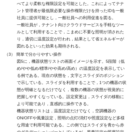
べてより柔軟な権限設定を可能とした。これによってテナ
ント管理者が最低限必要な操作権限だけを持ったIDを一般
社員に提供可能とし，一般社員への利用促進を図る。
一般社員が，テナント向けクラウドサービスを手軽なツー
ルとして利用することで，こまめに不要な照明が消された
り，適切に温度設定が行われ，結果として省エネルギーが
図れるといった効果も期待される。
（3） 簡単で分かりやすい操作
図5に，機器状態リストの画面イメージを示す。5段階（低
め/やや低め/標準/やや高め/高め）の温度設定を表示してい
る例である。現在の状態を，文字とスライダのポジション
で示している。スライダを利用することで，1つの機器の状
態が明確となるだけでなく，複数の機器の状態が視覚的に
把握しやすくなっている。設定変更は，スライダの移動に
より可能であり，直感的に操作できる。
機器状態リストは，温度設定だけでなく，空調機器の
ON/OFFや風量設定，照明の点灯/消灯や照度設定など多様
な用途で利用可能である。この例ではスライダを青から赤