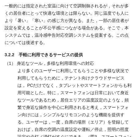
一般的には指定された室温に向けて空調制御されるが，それが多
くの居住者にとって快適な環境とは限らない。同じ温度でも人に
より「暑い」「寒い」の感じ方が異なる。また，一部の居住者が
設定を変えることが不公平感につながる場合がある。そこで，本
システムでは，温冷感申告対応空調システムを提案する。この点
については後述する。
3.2.2 手軽に利用できるサービスの提供
（1） 身近なツール，多様な利用環境への対応
より多くのユーザーに利用してもらうことや多様な状況で
利用してもらうために，テナント向けクラウドサービス
は， PCだけでなく，タブレットやスマートフォンからも利
用可能とした。特に，スマートフォンは日常において身近
なツールであるため，居住エリアの温度設定のような，頻
繁で身近な操作を中心に利用されると考え，スマートフォ
ン向けには，シンプルなリモコンのような機能を提供す
る。ユーザーは，一度，自席の場所（エリア）を登録して
おけば，自席の空調の温度設定や運転／停止，照明の照度
設定や点灯／消灯がすぐにできる。（図3 スマートフォン