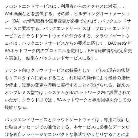
フロントエンドサービスは，利用者からのアクセスに対応し，
Web画面などを提供する。その際，ビルディングオートメーショ
ン（BA）の情報取得や設定変更が必要であれば，バックエンドサ
ービスに要求する。バックエンドサービスは，フロントエンドサ
ービスとクラウドゲートウェイの仲介をする。クラウドゲートウ
ェイは，バックエンドサービスからの要求に応じて，BACnetなど
BAネットワーク内のプロトコルを使用し，BA情報取得や設定変更
を実施し，結果をバックエンドサービスに返す。
テナント向けクラウドサービスの特長として，ビルの現在の状態
をリアルタイムに表示すること，利用者の操作により機器の運転
や停止，設定の変更を即時に実行することが挙げられる。従来の
オンプレミス型では，システムがBAネットワーク内に設置されて
いたが，クラウド型では，BAネットワークと専用回線を介しての
接続となる。
バックエンドサービスとクラウドゲートウェイは，専用に設計し
た独自メッセージでの通信とする。本サービスに必要なデータだ
けを独自メッセージでコンパクトな形式でやりとりすることによ