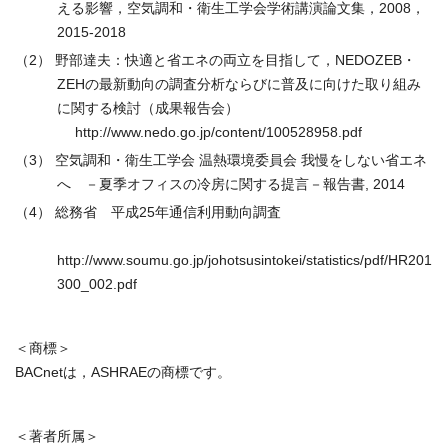
える影響，空気調和・衛生工学会学術講演論文集，2008，
2015-2018
（2） 野部達夫：快適と省エネの両立を目指して，NEDOZEB・
ZEHの最新動向の調査分析ならびに普及に向けた取り組み
に関する検討（成果報告会）
http://www.nedo.go.jp/content/100528958.pdf
（3） 空気調和・衛生工学会 温熱環境委員会 我慢をしない省エネ
へ －夏季オフィスの冷房に関する提言－報告書, 2014
（4） 総務省 平成25年通信利用動向調査
http://www.soumu.go.jp/johotsusintokei/statistics/pdf/HR201
300_002.pdf
＜商標＞
BACnetは，ASHRAEの商標です。
＜著者所属＞