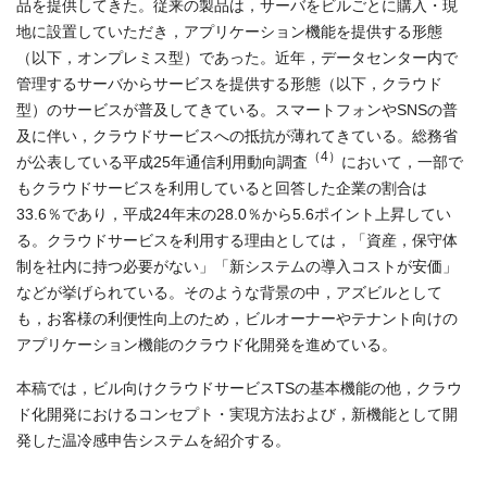
品を提供してきた。従来の製品は，サーバをビルごとに購入・現
地に設置していただき，アプリケーション機能を提供する形態
（以下，オンプレミス型）であった。近年，データセンター内で
管理するサーバからサービスを提供する形態（以下，クラウド
型）のサービスが普及してきている。スマートフォンやSNSの普
及に伴い，クラウドサービスへの抵抗が薄れてきている。総務省
（4）
が公表している平成25年通信利用動向調査
において，一部で
もクラウドサービスを利用していると回答した企業の割合は
33.6％であり，平成24年末の28.0％から5.6ポイント上昇してい
る。クラウドサービスを利用する理由としては，「資産，保守体
制を社内に持つ必要がない」「新システムの導入コストが安価」
などが挙げられている。そのような背景の中，アズビルとして
も，お客様の利便性向上のため，ビルオーナーやテナント向けの
アプリケーション機能のクラウド化開発を進めている。
本稿では，ビル向けクラウドサービスTSの基本機能の他，クラウ
ド化開発におけるコンセプト・実現方法および，新機能として開
発した温冷感申告システムを紹介する。