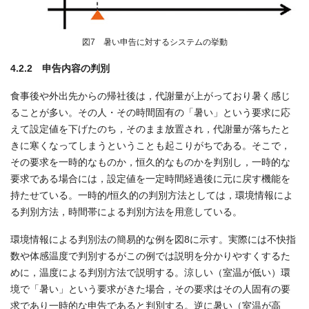
図7 暑い申告に対するシステムの挙動
4.2.2 申告内容の判別
食事後や外出先からの帰社後は，代謝量が上がっており暑く感じ
ることが多い。その人・その時間固有の「暑い」という要求に応
えて設定値を下げたのち，そのまま放置され，代謝量が落ちたと
きに寒くなってしまうということも起こりがちである。そこで，
その要求を一時的なものか，恒久的なものかを判別し，一時的な
要求である場合には，設定値を一定時間経過後に元に戻す機能を
持たせている。一時的/恒久的の判別方法としては，環境情報によ
る判別方法，時間帯による判別方法を用意している。
環境情報による判別法の簡易的な例を図8に示す。実際には不快指
数や体感温度で判別するがこの例では説明を分かりやすくするた
めに，温度による判別方法で説明する。涼しい（室温が低い）環
境で「暑い」という要求がきた場合，その要求はその人固有の要
求であり一時的な申告であると判別する。逆に暑い（室温が高