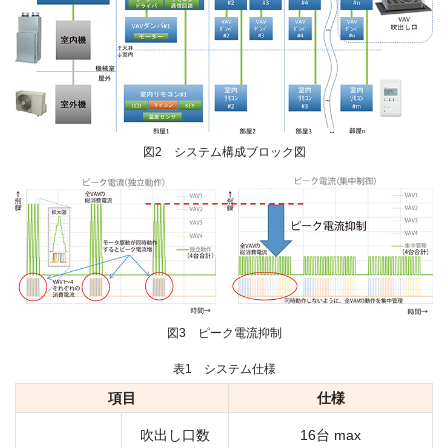
図2 システム構成ブロック図
図3 ピーク電流抑制
表1 システム仕様
項目
仕様
吹出し口数
16台 max