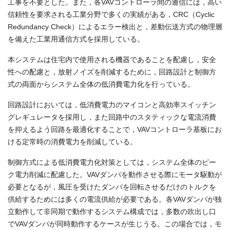
工事を不要とした。また，各VAVコントローラ間の通信には，高い
信頼性を要求される工業分野で多くの実績がある，CRC（Cyclic
Redundancy Check）によるエラー検出と，差動伝送方式の物理層
を備えた工業用通信方式を採用している。
本システムは住宅内で使用される機器であることを配慮し，安全
性への配慮と，放射ノイズを削減するために，回路設計と制御方
式の両面からシステム全体の低消費電力化を行っている。
回路設計においては，低消費電力のマイコンと高効率スイッチン
グレギュレータを採用し，また回路中のスタティックな電流消費
を抑えるよう回路を最適化することで，VAVコントローラ基板にお
ける定常時の消費電力を削減している。
制御方式による低消費電力化対策としては，システム全体のピー
ク電力削減に配慮した。VAVダンパを動作させる際にモータ駆動が
必要となるが，風圧を受けたダンパを回転させるだけのトルクを
供給するためには多くの電流供給が必要である。各VAVダンパが独
立動作して非同期で動作するシステム構成では，多数の吹出し口
でVAVダンパが同時動作するケースが生じうる。この場合では，モ