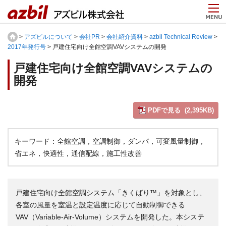
>
アズビルについて
>
会社PR
>
会社紹介資料
>
azbil Technical Review
>
2017年発行号
> 戸建住宅向け全館空調VAVシステムの開発
戸建住宅向け全館空調VAVシステムの
開発
PDFで見る (2,395KB)
キーワード：全館空調，空調制御，ダンパ，可変風量制御，
省エネ，快適性，通信配線，施工性改善
戸建住宅向け全館空調システム「きくばり™」を対象とし、
各室の風量を室温と設定温度に応じて自動制御できる
VAV（Variable-Air-Volume）システムを開発した。本システ