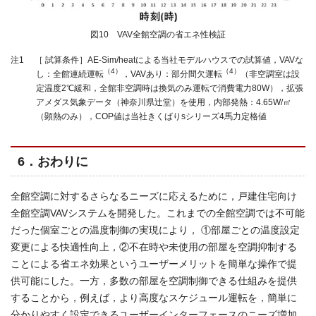
図10 VAV全館空調の省エネ性検証
注1 ［ 試算条件］AE-Sim/heatによる当社モデルハウスでの試算値，VAVな
（4）
（4）
し：全館連続運転
，VAVあり：部分間欠運転
（非空調室は設
定温度2℃緩和，全館非空調時は換気のみ運転で消費電力80W），拡張
アメダス気象データ（神奈川県辻堂）を使用，内部発熱：4.65W/㎡
（顕熱のみ），COP値は当社きくばりsシリーズ4馬力定格値
6．おわりに
全館空調に対するさらなるニーズに応えるために，戸建住宅向け
全館空調VAVシステムを開発した。これまでの全館空調では不可能
だった個室ごとの温度制御の実現により， ①部屋ごとの温度設定
変更による快適性向上，②不在時や未使用の部屋を空調抑制する
ことによる省エネ効果というユーザーメリットを簡単な操作で提
供可能にした。一方，多数の部屋を空調制御できる仕組みを提供
することから，例えば，より高度なスケジュール運転を，簡単に
分かりやすく設定できるユーザーインターフェースのニーズ増加