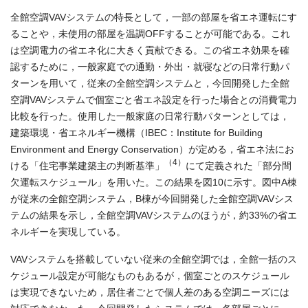
全館空調VAVシステムの特長として，一部の部屋を省エネ運転にす
ることや，未使用の部屋を温調OFFすることが可能である。これ
は空調電力の省エネ化に大きく貢献できる。この省エネ効果を確
認するために，一般家庭での通勤・外出・就寝などの日常行動パ
ターンを用いて，従来の全館空調システムと，今回開発した全館
空調VAVシステムで個室ごと省エネ設定を行った場合との消費電力
比較を行った。使用した一般家庭の日常行動パターンとしては，
建築環境・省エネルギー機構（IBEC：Institute for Building
Environment and Energy Conservation）が定める，省エネ法にお
（4）
ける「住宅事業建築主の判断基準」
にて定義された「部分間
欠運転スケジュール」を用いた。この結果を図10に示す。図中A棟
が従来の全館空調システム，B棟が今回開発した全館空調VAVシス
テムの結果を示し，全館空調VAVシステムのほうが，約33%の省エ
ネルギーを実現している。
VAVシステムを搭載していない従来の全館空調では，全館一括のス
ケジュール設定が可能なものもあるが，個室ごとのスケジュール
は実現できないため，居住者ごとで個人差のある空調ニーズには