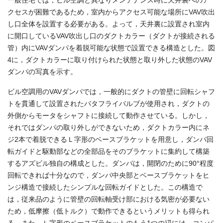
クセスが困難であるため，室内からアクセス可能な場所にVAV吹出
し口全体を設置する必要がある。よって，天井裏に設置され室内
に開口しているVAV吹出し口のダクトカラー（ダクトが接続される
管）内にVAVダンパを着脱可能な状態で設置できる構造とした。図
4に，ダクトカラーに取り付けられた状態と取り外した状態のVAV
ダンパの写真を示す。
ビル空調用のVAVダンパでは，一般的にダクトの管壁に回転シャフ
トを貫通して設置されたバタフライバルブが使用され，ダクトの
外側からモータをシャフトに接続して動作させている。しかし，
それではダンパの取り外しができないため，ダクトカラー内にネ
ジ2本で着脱できるＬ字形のベースブラケットを用意し，ダンパ回
転ガイドと駆動部などの全部品をそのブラケットに集約して構築
するアズビル独自の構成とした。ダンパは，開閉のために90°程度
回転できれば十分なので，ダンパ中央部とベースブラケットをヒ
ンジ構造で接続したシンプルな回転ガイドとした。この構造で
は，従来品のように管壁の回転軸受け部における気密が必要ない
ため，低摩擦（低トルク）で動作できるというメリットも得られ
る。また，Ｌ字形のベースブラケットのもう1つの辺には，コンパ