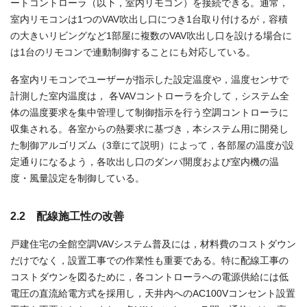
ートコントローラ（以下，室内リモコン）を接続できる。通常，
室内リモコンは1つのVAV吹出し口につき1台取り付けるが，容積
の大きいリビングなど1部屋に複数のVAV吹出し口を設ける場合に
は1台のリモコンで連動制御することにも対応している。
各室内リモコンでユーザーが指示した設定温度や，温度センサで
計測した室内温度は， 各VAVコントローラを介して，システム全
体の温度要求を集中管理して制御指示を行う空調コントローラに
収集される。各室からの熱要求に基づき，本システム用に開発し
た制御アルゴリズム（3章にて説明）によって，各部屋の温度が設
定通りになるよう，各吹出し口のダンパ開度および室内機の温
度・風量設定を制御している。
2.2 配線施工性の改善
戸建住宅の全館空調VAVシステム普及には，材料費のコストダウン
だけでなく，設置工事での作業性も重要である。特に配線工事の
コストダウンを図るために，各コントローラへの電源供給には低
電圧の直流給電方式を採用し，天井内へのAC100Vコンセント設置