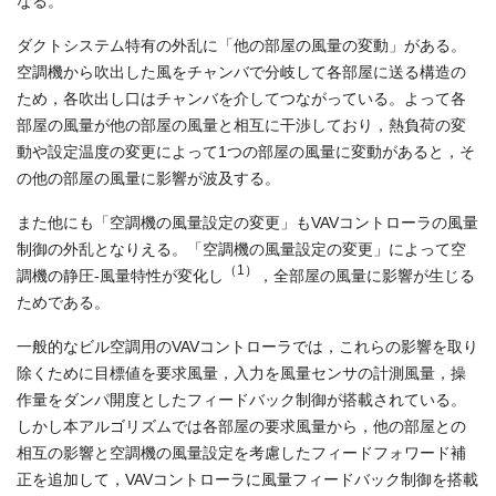
なる。
ダクトシステム特有の外乱に「他の部屋の風量の変動」がある。
空調機から吹出した風をチャンバで分岐して各部屋に送る構造の
ため，各吹出し口はチャンバを介してつながっている。よって各
部屋の風量が他の部屋の風量と相互に干渉しており，熱負荷の変
動や設定温度の変更によって1つの部屋の風量に変動があると，そ
の他の部屋の風量に影響が波及する。
また他にも「空調機の風量設定の変更」もVAVコントローラの風量
制御の外乱となりえる。「空調機の風量設定の変更」によって空
（1）
調機の静圧-風量特性が変化し
，全部屋の風量に影響が生じる
ためである。
一般的なビル空調用のVAVコントローラでは，これらの影響を取り
除くために目標値を要求風量，入力を風量センサの計測風量，操
作量をダンパ開度としたフィードバック制御が搭載されている。
しかし本アルゴリズムでは各部屋の要求風量から，他の部屋との
相互の影響と空調機の風量設定を考慮したフィードフォワード補
正を追加して，VAVコントローラに風量フィードバック制御を搭載