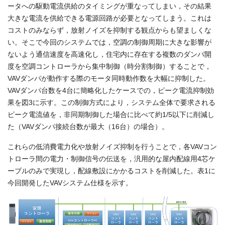
ータへの駆動電流供給のタイミングが重なってしまい，その結果
大きな電流を供給できる電源回路が必要となってしまう。これは
コストのみならず，放射ノイズを抑制する観点からも望ましくな
い。そこで今回のシステムでは，空調の制御周期に大きな影響が
ないよう通信速度を高速化し，住宅内に存在する複数のダンパ開
度を空調コントローラから集中制御（時分割制御）することで，
VAVダンパが動作する際のモータ同時動作数を大幅に抑制した。
VAVダンパ台数を4台に簡略化したケースでの，ピーク電流抑制効
果を図3に示す。この制御方式により，システム全体で要求される
ピーク電流値を，非同期制御した場合に比べて約1/5以下に削減し
た（VAVダンパ接続台数が最大（16台）の場合）。
これらの低消費電力化や放射ノイズ抑制を行うことで，各VAVコン
トローラ間の電力・制御信号の伝送を，汎用的な屋内配線用4芯ケ
ーブルのみで実現し，配線敷設にかかるコストを削減した。表1に
今回開発したVAVシステム仕様を示す。