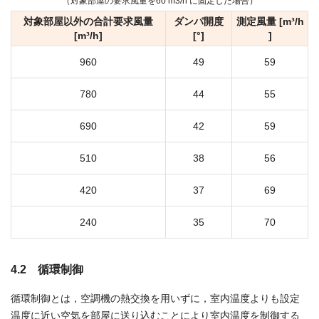
（対象部屋の要求風量を60 m3/h に固定した場合）
対象部屋以外の合計要求風量
ダンパ開度
測定風量 [m³/h
[m³/h]
[°]
]
960
49
59
780
44
55
690
42
59
510
38
56
420
37
69
240
35
70
4.2 循環制御
循環制御とは，空調機の熱交換を用いずに，室内温度よりも設定
温度に近い空気を部屋に送り込むことにより室内温度を制御する