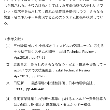
も予想される。今後の計画としては，近年低価格化の著しいタブ
レット端末等を活用して，優れた操作性を提供しつつ，さらなる
快適・省エネルギーを実現するためのシステム拡張を検討してい
る。
＜参考文献＞
（1） 三枝隆晴 他，中小規模オフィスビルの空調ニーズに応える
セル型空調システムの開発，azbil Technical Review，
Apr.2016，pp.47-53
（2） 岩田昌之，暮らしのさらなる安心・安全・快適を目指して～
azbilハウスでの技術融合，azbil Technical Review，
Apr.2013， pp.82-86
（3） 田辺新一，温熱環境の快適性評価，日本物理学会誌，
1999， pp.440-448
（4） 住宅事業建築主の判断の基準におけるエネルギー費量計算方
法の解説，財団法人 建築環境・省エネルギー機構