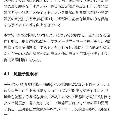
ンパにより適切に分配することで，同じ設定温度を設定した部屋
間の温度差をなくすことや，異なる設定温度を設定した部屋間に
温度差をつけることができる。また各部屋の熱負荷の変動や設定
温度の変更による干渉を抑制し，各部屋に必要な風量のみを供給
する事で省エネ性を向上させている。
本章では2つの制御アルゴリズムについて説明する。基本となる温
度制御は，風量の変動に対してフィードフォワード補正をしたPID
制御（風量予測制御）である。もう1つは，温度ムラの解消と省エ
ネルギーのために温度の高い部屋と低い部屋の空気を交換する制
御（循環制御）である。
4.1 風量予測制御
VAVダンパを制御する一般的なビル空調用VAVコントローラは，上
位システムから要求風量を入力されダンパ開度を変更することで
風量を調整する機能を持つ。VAVダンパの上流静圧が既知であれば
ダンパ開度は一意に定まるが，上流静圧にはいくつかの変動要因
がある。上流静圧の変動がVAVコントローラの風量制御では外乱と