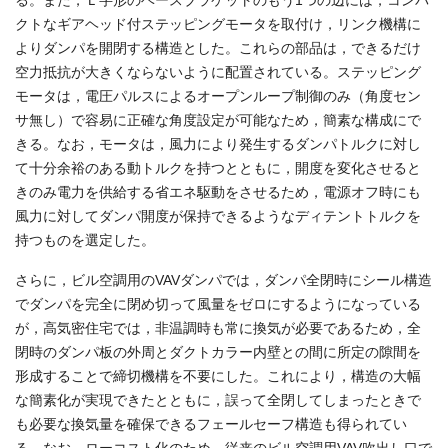
クトなギアヘッド付ステッピングモータを取付け，リンク機構に
よりダンパを開閉する構造とした。これらの部品は，できるだけ
空力抵抗が大きくならないように配置されている。ステッピング
モータは，電圧パルスによるオープンループ制御のみ（角度セン
サ無し）で容易に正確な角度設定が可能なため，簡素な構成にで
きる。なお，モータは，風力により発生するダンパトルクに対し
て十分余裕のある動トルクを持つとともに，開度を変化させると
きのみ電力を供給する省エネ駆動をさせるため，電源オフ時にも
風力に対してダンパ開度が保持できるようなディテントトルクを
持つものを選定した。
さらに，ビル空調用のVAVダンパでは，ダンパ全閉時にシール構造
でダンパを完全に閉め切って風量をゼロにするようになっている
が，高気密住宅では，非温調時も常に換気が必要であるため，全
閉時のダンパ板の外周とダクトカラー内壁との間に所定の隙間を
形成することで締切機構を不要にした。これにより，構造の大幅
な簡素化が実現できたとともに，誤って全閉してしまったときで
も必要な換気量を確保できるフェールセーフ構造も得られてい
る。なお，ローコスト化のため，従来のビル空調用VAV吹出し口で