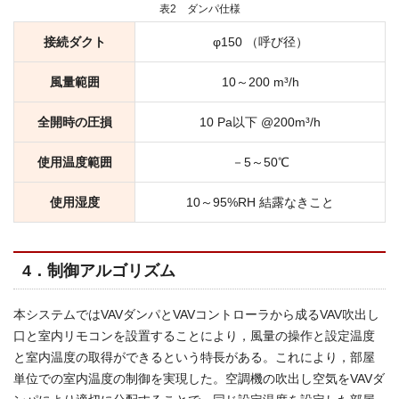
表2 ダンパ仕様
接続ダクト
φ150 （呼び径）
風量範囲
10～200 m³/h
全開時の圧損
10 Pa以下 @200m³/h
使用温度範囲
－5～50℃
使用湿度
10～95%RH 結露なきこと
4．制御アルゴリズム
本システムではVAVダンパとVAVコントローラから成るVAV吹出し
口と室内リモコンを設置することにより，風量の操作と設定温度
と室内温度の取得ができるという特長がある。これにより，部屋
単位での室内温度の制御を実現した。空調機の吹出し空気をVAVダ