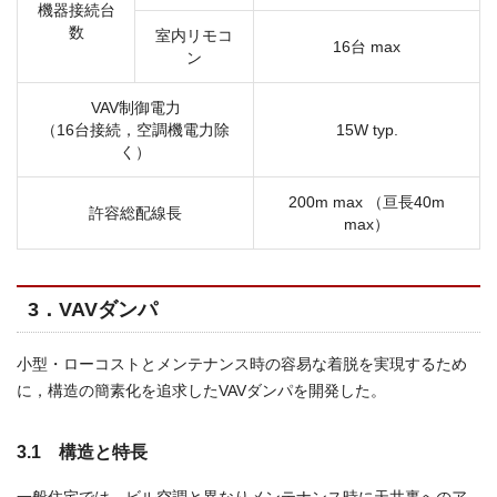
機器接続台
数
室内リモコ
16台 max
ン
VAV制御電力
（16台接続，空調機電力除
15W typ.
く）
200m max （亘長40m
許容総配線長
max）
3．VAVダンパ
小型・ローコストとメンテナンス時の容易な着脱を実現するため
に，構造の簡素化を追求したVAVダンパを開発した。
3.1 構造と特長
一般住宅では，ビル空調と異なりメンテナンス時に天井裏へのア