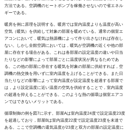
方法である。空調機のヒートポンプを稼働させないので省エネル
ギーである。
暖房を例に原理を説明する。暖房では室内温度よりも温度が高い
空気（暖気）を供給して対象の部屋を暖めている。通常の個室エ
アコンにおいて，暖気は熱源機によって作り出さなければ存在し
ない。しかし全館空調においては，暖気が空調機の近くや他の部
屋に存在する場合がある。これは各部屋の設定温度の違いや日当
たりなどの影響によって部屋ごとに温度状況が異なるためであ
る。この他の部屋に存在する暖気を対象の部屋に供給すれば，空
調機の熱交換を用いずに室内温度を上げることができる。また日
当たりなどの影響によって室内温度が設定温度を超過する部屋で
は，より設定温度に近い温度の空気を供給することで，室内温度
の超過を抑えることができる。このような熱の循環は個室エアコ
ンではできないメリットである。
循環制御の例を図7に示す。部屋Aは室内温度24度で設定温度23度
を超過しており，部屋Bは室内温度22度で設定温度23度を未達で
ある。ここで空調機の還気温度が23度と双方の部屋の設定温度に