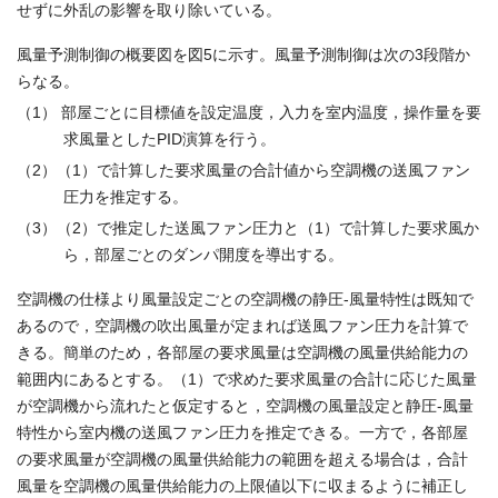
せずに外乱の影響を取り除いている。
風量予測制御の概要図を図5に示す。風量予測制御は次の3段階か
らなる。
（1） 部屋ごとに目標値を設定温度，入力を室内温度，操作量を要
求風量としたPID演算を行う。
（2）（1）で計算した要求風量の合計値から空調機の送風ファン
圧力を推定する。
（3）（2）で推定した送風ファン圧力と（1）で計算した要求風か
ら，部屋ごとのダンパ開度を導出する。
空調機の仕様より風量設定ごとの空調機の静圧-風量特性は既知で
あるので，空調機の吹出風量が定まれば送風ファン圧力を計算で
きる。簡単のため，各部屋の要求風量は空調機の風量供給能力の
範囲内にあるとする。（1）で求めた要求風量の合計に応じた風量
が空調機から流れたと仮定すると，空調機の風量設定と静圧-風量
特性から室内機の送風ファン圧力を推定できる。一方で，各部屋
の要求風量が空調機の風量供給能力の範囲を超える場合は，合計
風量を空調機の風量供給能力の上限値以下に収まるように補正し