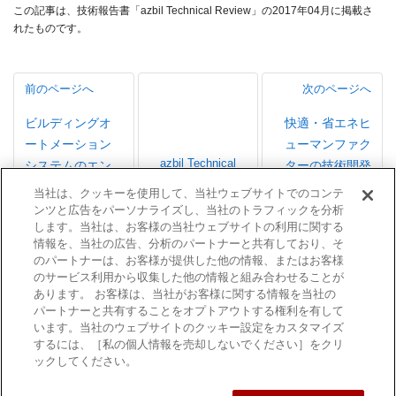
この記事は、技術報告書「azbil Technical Review」の2017年04月に掲載さ
れたものです。
前のページへ
次のページへ
ビルディングオ
快適・省エネヒ
ートメーション
ューマンファク
azbil Technical
システムのエン
ターの技術開発
Review 一覧
ジニアリング作
当社は、クッキーを使用して、当社ウェブサイトでのコンテ
（2017年4月）
業効率化に貢献
ンツと広告をパーソナライズし、当社のトラフィックを分析
します。当社は、お客様の当社ウェブサイトの利用に関する
する新しいエン
情報を、当社の広告、分析のパートナーと共有しており、そ
ジニアリングツ
のパートナーは、お客様が提供した他の情報、またはお客様
ールの開発
のサービス利用から収集した他の情報と組み合わせることが
あります。 お客様は、当社がお客様に関する情報を当社の
パートナーと共有することをオプトアウトする権利を有して
います。当社のウェブサイトのクッキー設定をカスタマイズ
するには、［私の個人情報を売却しないでください］をクリ
ックしてください。
利用規約
商標について
個人情報保護方針
サイトマップ