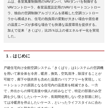
ムは、各室風量制御用のVAVダンパ、VAVダンパを制御する
VAVコントローラ、各室温度設定用のVAVリモートコントロー
ラ、独自の空調制御アルゴリズムを搭載した空調コントロー
ラから構成され、住宅の熱負荷の変動が大きい場合や居住者
の温度ニーズが多様な場合でも快適な温度環境を提供する。
加えて従来「きくばり」比25％以上の省エネルギー化を実現
した。
1．はじめに
戸建住宅向け全館空調システム「きくばり」は1システムの空調機
を用いて家全体を冷房，暖房，換気，空気清浄，除湿することが
可能で，廊下や脱衣所も含めた温度のバリアフリーを実現し，ヒ
ートショックの原因となる住宅内の温度差を軽減できる。一方
で，外出からの帰宅直後や個人の好みなどで，特定の部屋のみ空
調を少し強くしたいケースや，長期間使用しない空き部屋に対し
ては冷暖房を停止したいケース，といったライフスタイルに合わ