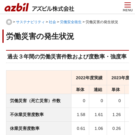
>
サステナビリティ
>
社会
>
労働安全衛生
> 労働災害の発生状況
労働災害の発生状況
過去３年間の労働災害件数および度数率・強度率
2022年度実績
2023年度実
単体
連結
単体
連
労働災害（死亡災害）件数
0
0
0
不休業災害度数率
1.58
1.61
1.26
1.
休業災害度数率
0.61
1.06
0.26
0.