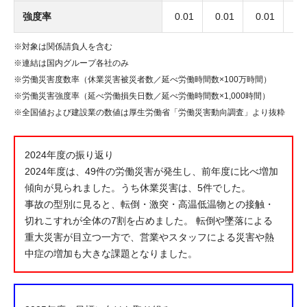
強度率
0.01
0.01
0.01
0.
※対象は関係請負人を含む
※連結は国内グループ各社のみ
※労働災害度数率（休業災害被災者数／延べ労働時間数×100万時間）
※労働災害強度率（延べ労働損失日数／延べ労働時間数×1,000時間）
※全国値および建設業の数値は厚生労働省「労働災害動向調査」より抜粋
2024年度の振り返り
2024年度は、49件の労働災害が発生し、前年度に比べ増加
傾向が見られました。うち休業災害は、5件でした。
事故の型別に見ると、転倒・激突・高温低温物との接触・
切れこすれが全体の7割を占めました。 転倒や墜落による
重大災害が目立つ一方で、営業やスタッフによる災害や熱
中症の増加も大きな課題となりました。