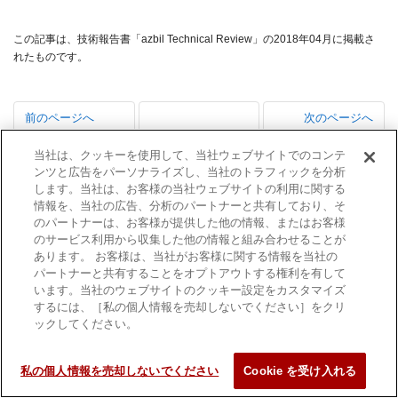
この記事は、技術報告書「azbil Technical Review」の2018年04月に掲載さ
れたものです。
前のページへ
次のページへ
特集に寄せて：
オペレータの意
当社は、クッキーを使用して、当社ウェブサイトでのコンテ
ンツと広告をパーソナライズし、当社のトラフィックを分析
競争力あるアズ
思決定を支援す
します。当社は、お客様の当社ウェブサイトの利用に関する
azbil Technical
ビルならではの
るバッチプロセ
情報を、当社の広告、分析のパートナーと共有しており、そ
Review 一覧
生産体制機構に
ス向けオンライ
のパートナーは、お客様が提供した他の情報、またはお客様
（2018年4月）
向けて─人と機
ン異常予兆検知
のサービス利用から収集した他の情報と組み合わせることが
あります。 お客様は、当社がお客様に関する情報を当社の
械・システムと
手法の開発
パートナーと共有することをオプトアウトする権利を有して
の協調を通じた
います。当社のウェブサイトのクッキー設定をカスタマイズ
生産変革─
するには、［私の個人情報を売却しないでください］をクリ
ックしてください。
私の個人情報を売却しないでください
Cookie を受け入れる