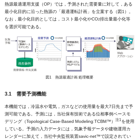
熱源最適運用支援（OP）では，予測された需要量に対して，ある
最小化目的に沿った熱源の「最適運転計画」を立案する（図1）。
なお，最小化目的としては，コスト最小化やCO
排出量最小化等
2
を選択可能である。
図1 熱源最適計画 処理概要
3.1 需要予測機能
本機能では，冷温水や電気，ガスなどの使用量を最大7日先まで予
測可能である。予測には，当社保有技術である位相事例ベースモ
注1
デリング（Topological Case-Based Modeling:TCBM™）
を使用
している。予測の入力データには，気象予報データや建物運用カ
レンダーに加えて，当社中央監視装置savic-net™で設定されてい