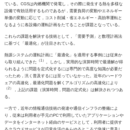
ている。CGSは内燃機関で発電し，その際に発生する熱を多様な
設備で有効活用するものであるが，需要負荷の変動やエネルギー
単価の変動に応じて，コスト削減・省エネルギー・高効率運転と
なるように各設備の運転計画をたてることが課題となっている。
これらの課題を解決する技術として，「需要予測」と数理計画法
に基づく「最適化」が注目されている。
熱源システムの運転計画に「最適化」を適用する事例には従来か
（1）
ら取り組んできた
。しかし，実用的な演算時間で最適解が得
られるように問題を定式化するには専門的で高度な知識が必要だ
ったため，汎く普及するには至っていなかった。近年のハードウ
ェアの高速化，最適化問題を解くアルゴリズムの高速化により
（2）
，上記の課題（演算時間，問題の定式化）は解決されつつあ
る。
一方で，近年の情報通信技術の発達や通信インフラの整備によ
り，従来は利用者が手元のPCで利用していたアプリケーションや
データをインターネット経由のサービスとして，利用者に提供す
るクラウドサービスが日常生活のあらゆるところで急速に普及し