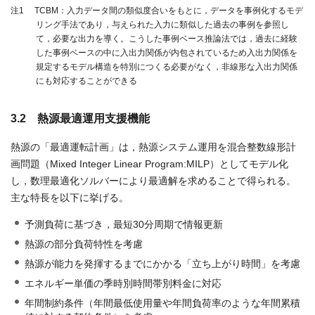
注1 TCBM：入力データ間の類似度合いをもとに，データを事例化するモデ
リング手法であり，与えられた入力に類似した過去の事例を参照し
て，必要な出力を導く。こうした事例ベース推論法では，過去に経験
した事例ベースの中に入出力関係が内包されているため入出力関係を
規定するモデル構造を特別につくる必要がなく，非線形な入出力関係
にも対応することができる
3.2 熱源最適運用支援機能
熱源の「最適運転計画」は，熱源システム運用を混合整数線形計
画問題（Mixed Integer Linear Program:MILP）としてモデル化
し，数理最適化ソルバーにより最適解を求めることで得られる。
主な特長を以下に挙げる。
予測負荷に基づき，最短30分周期で情報更新
熱源の部分負荷特性を考慮
熱源が能力を発揮するまでにかかる「立ち上がり時間」を考慮
エネルギー単価の季時別時間帯別料金に対応
年間制約条件（年間最低使用量や年間負荷率のような年間累積