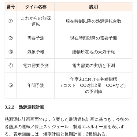
番号
タイル名称
説明
これからの熱源
①
現在時刻以降の熱源運転台数
運転
②
需要予測
現在時刻以降の需要予測
③
気象予報
建物所在地の天気予報
④
電力需要予測
電力需要の実績と予測
年度末における各種指標
⑤
年間予測
（コスト，CO2排出量，COPなど）
の予測値
3.2.2 熱源運転計画
熱源運転計画画面では，立案した最適運転計画に基づき，今後の
各熱源の運転／停止スケジュール，製造エネルギー量を表示す
る。表示画面には，短期計画と長期計画，2種類ある。