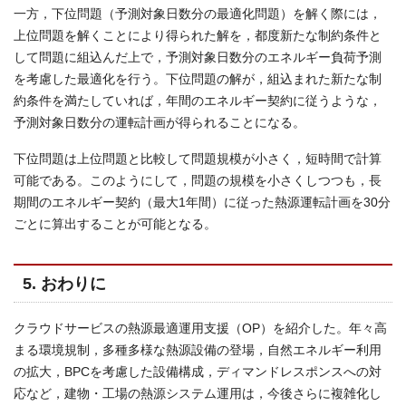
一方，下位問題（予測対象日数分の最適化問題）を解く際には，
上位問題を解くことにより得られた解を，都度新たな制約条件と
して問題に組込んだ上で，予測対象日数分のエネルギー負荷予測
を考慮した最適化を行う。下位問題の解が，組込まれた新たな制
約条件を満たしていれば，年間のエネルギー契約に従うような，
予測対象日数分の運転計画が得られることになる。
下位問題は上位問題と比較して問題規模が小さく，短時間で計算
可能である。このようにして，問題の規模を小さくしつつも，長
期間のエネルギー契約（最大1年間）に従った熱源運転計画を30分
ごとに算出することが可能となる。
5. おわりに
クラウドサービスの熱源最適運用支援（OP）を紹介した。年々高
まる環境規制，多種多様な熱源設備の登場，自然エネルギー利用
の拡大，BPCを考慮した設備構成，ディマンドレスポンスへの対
応など，建物・工場の熱源システム運用は，今後さらに複雑化し