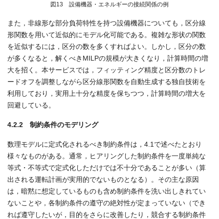
図13 設備機器・エネルギーの接続関係の例
また，非線形な部分負荷特性を持つ設備機器についても，区分線
形関数を用いて近似的にモデル化可能である。複雑な形状の関数
を近似するには，区分の数を多くすればよい。しかし，区分の数
が多くなると，解くべきMILPの規模が大きくなり，計算時間の増
大を招く。本サービスでは，フィッティング精度と区分数のトレ
ードオフを調整しながら区分線形関数を自動生成する独自技術を
利用しており，実用上十分な精度を保ちつつ，計算時間の増大を
回避している。
4.2.2 制約条件のモデリング
数理モデルに定式化されるべき制約条件は，4.1で述べたとおり
様々なものがある。通常，ヒアリングした制約条件を一度単純な
等式・不等式で定式化しただけでは不十分であることが多い（算
出される運転計画が実用的でないものとなる）。その主な原因
は，暗黙に想定しているものも含め制約条件を洗い出しきれてい
ないことや，各制約条件の遵守の絶対性が定まっていない（でき
れば遵守したいが，目的をさらに改善したり，競合する制約条件