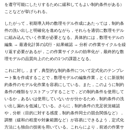
を遵守可能にしたりするために緩和してもよい制約条件がある）
ことなどが挙げられる。
したがって，初期導入時の数理モデル作成にあたっては，制約条
件の洗い出しと明確化を進めながら，それらを適切に数理モデル
に組み込んでいく作業が必要となる。具体的には，数理モデルの
編集 → 最適化計算の試行・結果確認 → 分析 の作業サイクルを繰
り返す必要があるが，この作業サイクルの効率化が，最終的な数
理モデルの品質向上のための1つの課題となる。
これに対し，まず，典型的な制約条件について定式化のテンプレ
ート集を作成することで，数理モデルの編集作業，とくに新規制
約条件のモデル化作業を容易にしている。また，このように制約
条件の種類をリストアップすることで，どの制約条件を使用して
いるか，あるいは使用していないかが分かるため，制約条件の洗
い出し漏れを低減している。さらに，制約条件の充足状況確認
や，分析（目的に対する感度，制約条件同士の競合関係など），
調整（緩和の程度や対象範囲など）が容易にできるよう，定式化
方法にも独自の技術を用いている。これらにより，前述の作業サ