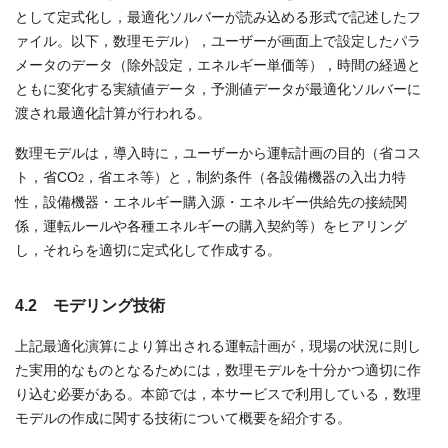
として定式化し，最適化ソルバーが読み込める形式で記述したフ
ァイル。以下，数理モデル），ユーザーが画面上で設定したパラ
メータのデータ（除外設定，エネルギー単価等），時間の経過と
ともに変化する実績値データ，予測値データが最適化ソルバーに
渡され最適化計算が行われる。
数理モデルは，導入時に，ユーザーから運転計画の目的（省コス
ト，省CO
，省エネ等）と，制約条件（各設備機器の入出力特
2
性，設備機器・エネルギー購入源・エネルギー供給先の接続関
係，運転ルールや各種エネルギーの購入契約等）をヒアリング
し，それらを適切に定式化して作成する。
4.2 モデリング技術
上記最適化演算により算出される運転計画が，現場の状況に則し
た実用的なものとなるためには，数理モデルを十分かつ適切に作
り込む必要がある。本節では，本サービスで利用している，数理
モデルの作成に関する技術について概要を紹介する。