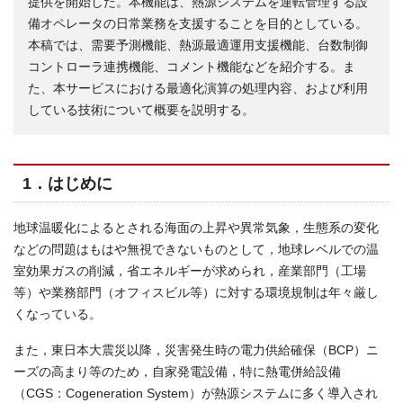
提供を開始した。本機能は、熱源システムを運転管理する設
備オペレータの日常業務を支援することを目的としている。
本稿では、需要予測機能、熱源最適運用支援機能、台数制御
コントローラ連携機能、コメント機能などを紹介する。ま
た、本サービスにおける最適化演算の処理内容、および利用
している技術について概要を説明する。
1．はじめに
地球温暖化によるとされる海面の上昇や異常気象，生態系の変化
などの問題はもはや無視できないものとして，地球レベルでの温
室効果ガスの削減，省エネルギーが求められ，産業部門（工場
等）や業務部門（オフィスビル等）に対する環境規制は年々厳し
くなっている。
また，東日本大震災以降，災害発生時の電力供給確保（BCP）ニ
ーズの高まり等のため，自家発電設備，特に熱電併給設備
（CGS：Cogeneration System）が熱源システムに多く導入され