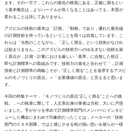
ます。その一方で，これらの進化の根底にある，正確に測るとい
う基本概念は，よりハードルが高くなることはあっても，本質が
変わることは決してありません。
アズビルの技術の基本は「計測」「制御」であり，優れた最先端
の計測技術を持っているということを我々は自負しています。こ
れらは「当然のことながら」「正しく測る」という技術がなけれ
ば始まりません。このアズビルの技術力へのゆるぎない信頼を築
く原点が，計測・計量における厳しい「基準」に合致した校正，
即ち計測標準への取組みです。技術力の進化と合わせて「，計測
技術と計測標準の両輪こそが，“正しく測る”ことを追求するアズビ
ルのモノづくりの原点」＝「企業価値の原点」と言えると思いま
す。
今回の特集テーマ，「モノづくりの原点“正しく測る”ことへの挑
戦」，への執筆に際して，人文系出身の筆者は当初，大いに戸惑
いました。手がかりを求めて計測標準部門のメンバーにインタビ
ューした機会にきわめて印象的だったことは，メーカーの「技術
部門のＣＳＲ部隊」ではと感じさせる程の熱い思いを彼らが一様