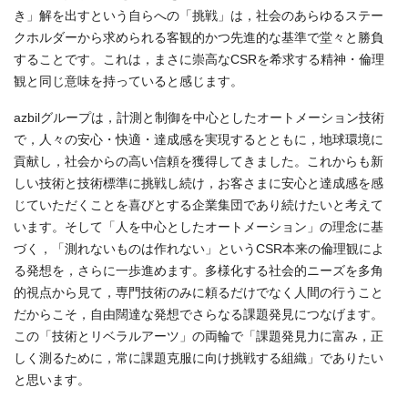
き」解を出すという自らへの「挑戦」は，社会のあらゆるステー
クホルダーから求められる客観的かつ先進的な基準で堂々と勝負
することです。これは，まさに崇高なCSRを希求する精神・倫理
観と同じ意味を持っていると感じます。
azbilグループは，計測と制御を中心としたオートメーション技術
で，人々の安心・快適・達成感を実現するとともに，地球環境に
貢献し，社会からの高い信頼を獲得してきました。これからも新
しい技術と技術標準に挑戦し続け，お客さまに安心と達成感を感
じていただくことを喜びとする企業集団であり続けたいと考えて
います。そして「人を中心としたオートメーション」の理念に基
づく，「測れないものは作れない」というCSR本来の倫理観によ
る発想を，さらに一歩進めます。多様化する社会的ニーズを多角
的視点から見て，専門技術のみに頼るだけでなく人間の行うこと
だからこそ，自由闊達な発想でさらなる課題発見につなげます。
この「技術とリベラルアーツ」の両輪で「課題発見力に富み，正
しく測るために，常に課題克服に向け挑戦する組織」でありたい
と思います。