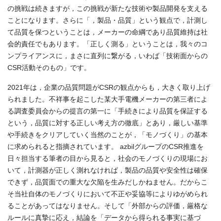
の挑戦は続きますが，この挑戦が新たな技術や製品開発を支える
ことになります。さらに「，製品・品質」という観点で，計測し
て品質を保つということは，メーカーの命綱であり品質維持は社
会的責任でもあります。「正しく測る」ということは，我々のコ
ンプライアンスに，まさに直列に繋がる，いわば「技術面からの
CSR活動そのもの」です。
2021年は，企業の品質問題がCSRの観点からも，大きく取り上げ
られました。不祥事を起こした某大手電機メーカーの第三者によ
る調査委員会からの提言の第一に「手続きにより品質を保証する
という，品質に対する正しい考え方の徹底」とあり，厳しい基準
や手続きをクリアしていく当然のことが，「モノづくり」の基本
に求められると指摘されています。 azbilグループのCSR推進を
日々担当する筆者の目から見ると，社会のモノづくりの現場にお
いて，計測器が正しく測れなければ，製品の品質や安全性は確保
できず，品質面での重大な欠陥を生みだしかねません。だからこ
そ当社自体のモノづくりにおいて不正や妥協等によりゆがめられ
ることがあってはなりません。そして「外部からの評価，厳格な
ルールに真摯に応え，結論を「データから得られる事実に基づ