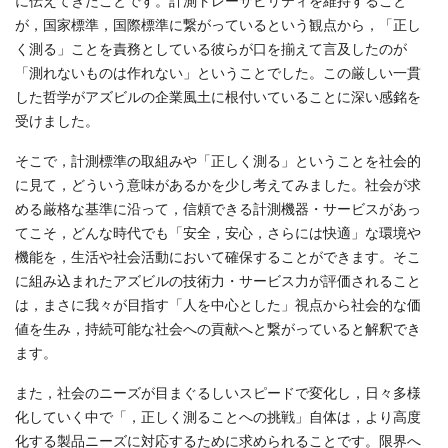
に伝えてきたことです。計測トレーサビリティを維持すること
が，国家標準，国際標準に繋がっているという観点から，「正し
く測る」ことを責務としている彼らが口を揃えて言及したのが
「測れないものは作れない」ということでした。この厳しい一貫
した哲学がアズビルの企業風土に根付いていることに深い感銘を
受けました。
そこで，計測標準の取組みや「正しく測る」ということを社会的
に見て，どういう意味があるかを少し考えてみました。社会が求
める厳格な基準に沿って，信頼できる計測機器・サービスがあっ
てこそ，どんな時代でも「安全，安心，さらには快適」な環境や
機能を，生活や社会活動において確保することができます。そこ
に組み込まれたアズビルの技術力・サービス力が評価されること
は，まさに我々が目指す「人を中心とした」視点から社会的な価
値を生み，持続可能な社会への貢献へと繋がっていると解釈でき
ます。
また，社会のニーズが目まぐるしいスピードで変化し，日々多様
化していく中で「，正しく測ることへの挑戦」自体は，より高度
化する製品ニーズに対応するために求められることです。限界へ