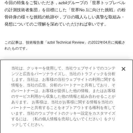
今回の特集をご覧いただき，azbilグループの「世界トップレベル
の計測技術者集団」を目標にした「世界No.1に向けた挑戦」の粉
骨砕身の様々な挑戦の軌跡や，プロの職人らしい真摯な取組み・
発想についてのご理解を深めていただければ幸いです。
この記事は、技術報告書「azbil Technical Review」の2022年04月に掲載さ
れたものです。
当社は、クッキーを使用して、当社ウェブサイトでのコンテ
前のページへ
次のページへ
ンツと広告をパーソナライズし、当社のトラフィックを分析
azbil Technical
します。当社は、お客様の当社ウェブサイトの利用に関する
巻頭言：計測の
正しく測るため
Review 一覧
情報を、当社の広告、分析のパートナーと共有しており、そ
信頼性確保に不
の社内基盤整備
（2022年4月）
のパートナーは、お客様が提供した他の情報、またはお客様
可欠な計量標準
のサービス利用から収集した他の情報と組み合わせることが
あります。 お客様は、当社がお客様に関する情報を当社の
パートナーと共有することをオプトアウトする権利を有して
います。当社のウェブサイトのクッキー設定をカスタマイズ
するには、［私の個人情報を売却しないでください］をクリ
ックしてください。
利用規約
商標について
個人情報保護方針
サイトマップ