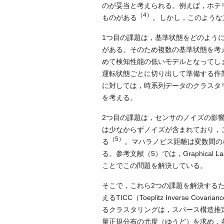
のが妥当と考えられる。例えば，ホテリ
（4）
ものがある
。しかし，このような
1つ目の課題は，基準状態をどのよう
がある。そのため複数の基準状態を考
めて検知性能の低いモデルとなってし
運転状態ごとに切り出して準備する作
に対しては，時系列データのクラスタ
を考える。
2つ目の課題は，センサのノイズの影
は少なからずノイズが含まれており，
（5）
る
。マハラノビス距離は変数間の
る。参考文献（5）では，Graphical La
ことでこの問題を解決している。
そこで，これら2つの課題を解決するた
えるTICC（Toeplitz Inverse Covarianc
るクラスタリングは，スパース構造推
量正規分布の尤度（ゆうど）を求め，各