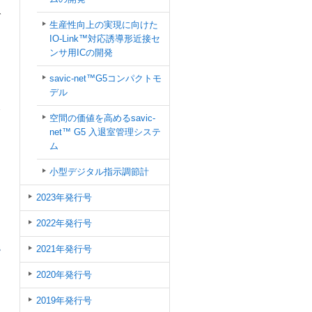
で
生産性向上の実現に向けた
IO-Link™対応誘導形近接セ
ンサ用ICの開発
savic-net™G5コンパクトモ
デル
発
空間の価値を高めるsavic-
net™ G5 入退室管理システ
ム
小型デジタル指示調節計
2023年発行号
2022年発行号
2021年発行号
2020年発行号
2019年発行号