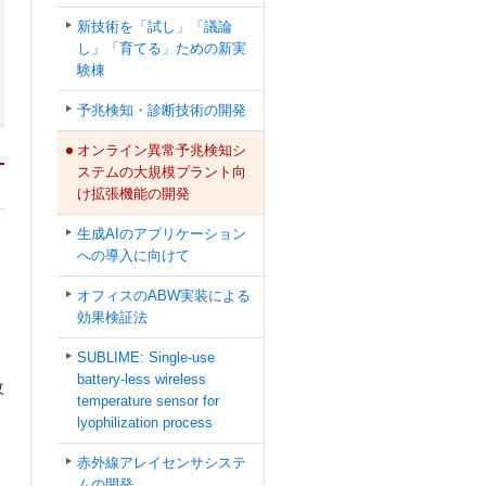
新技術を「試し」「議論
し」「育てる」ための新実
験棟
予兆検知・診断技術の開発
オンライン異常予兆検知シ
ステムの大規模プラント向
け拡張機能の開発
生成AIのアプリケーション
への導入に向けて
オフィスのABW実装による
効果検証法
SUBLIME: Single-use
battery-less wireless
改
temperature sensor for
lyophilization process
赤外線アレイセンサシステ
ムの開発