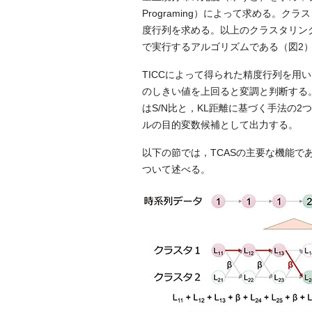
Programing）によって求める。
度行列を求める。以上のクラスタリン
で実行するアルゴリズムである（図2
TICCによって得られた精度行列を用
のしきい値を上回ると変調と判断する
はS/N比と，KL距離に基づく手法の
ルの目的変数候補として出力する。
以下の節では，TCASの主要な機能
ついて述べる。