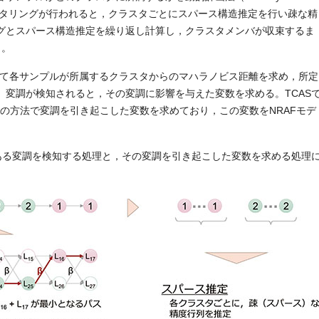
クラスタリングが行われると，クラスタごとにスパース構造推定を行い疎な精
グとスパース構造推定を繰り返し計算し，クラスタメンバが収束するま
）。
いて各サンプルが所属するクラスタからのマハラノビス距離を求め，所定
。変調が検知されると，その変調に影響を与えた変数を求める。TCAS
2つの方法で変調を引き起こした変数を求めており，この変数をNRAFモデ
である変調を検知する処理と，その変調を引き起こした変数を求める処理