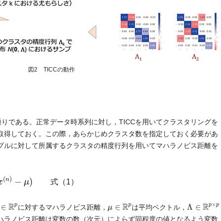
図2 TICCの動作
通りである。正常データ時系列に対し，TICCを用いてクラスタリングを
取得しておく。この際，あらかじめクラスタ数を指定しておく必要があ
プルに対して所属するクラスタの精度行列を用いてマハラノビス距離を
)
−
μ
)
(
)
−
)
n
x
μ
式（1）
∈
R
p
Λ
∈
R
p
×
p
μ
∈
R
p
×
R
R
R
p
p
p
p
∈
∈
Λ
∈
に対するマハラノビス距離，
は平均ベクトル，
μ
ハラノビス距離は変数の数（次元）によらず同程度の値となるよう変数