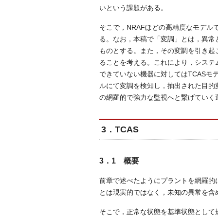
いという課題がある。
そこで，NRAFほどの高精度なモデ
る。なお，本稿で「変調」とは，異常
ものとする。また，その変調を引き起
ることを考える。これにより，システム
できていない機器に対してはTCASモ
ルにて変調を検知し，抽出された目的
の網羅的で強力な監視へと繋げていく
3．TCAS
3．1 概要
前章で述べたようにプラントを網羅的
とは現実的ではなく，未知の異常を含
そこで，正常な状態を基準状態として