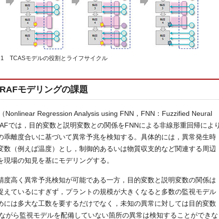
1 TCASモデルの役割とライフサイクル
RAFモデリングの課題
ear Regression Analysis using FNN，FNN：Fuzzified Neural
RAFでは，目的変数と説明変数との関係をFNNによる非線形重回帰によ
の乖離度合いに基づいて異常予兆を検知する。具体的には，異常発生時
変数（例えば温度）とし，制御的あるいは物質収支的など関連する周辺
を現場の知見を基にモデリングする。
精度高く異常予兆検知が可能である一方，目的変数と説明変数の関係は
捉えているにすぎず，プラントの規模が大きくなると多数の監視モデル
めには多大な工数を要するだけでなく，未知の異常に対しては目的変数
然ながら監視モデルを配備していない箇所の異常は検知することができな