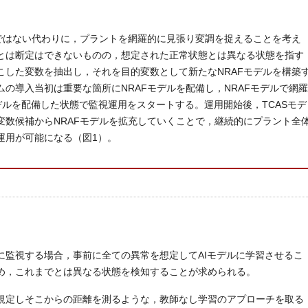
ルではない代わりに，プラントを網羅的に見張り変調を捉えることを考え
とは断定はできないものの，想定された正常状態とは異なる状態を指す
こした変数を抽出し，それを目的変数として新たなNRAFモデルを構築
の導入当初は重要な箇所にNRAFモデルを配備し，NRAFモデルで網羅
デルを配備した状態で監視運用をスタートする。運用開始後，TCASモデ
変数候補からNRAFモデルを拡充していくことで，継続的にプラント全
運用が可能になる（図1）。
に監視する場合，事前に全ての異常を想定してAIモデルに学習させるこ
め，これまでとは異なる状態を検知することが求められる。
規定しそこからの距離を測るような，教師なし学習のアプローチを取る