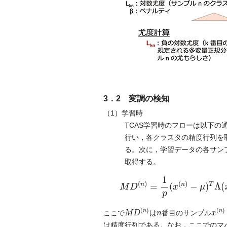
3．2 変調の検知
（1）学習時
TCAS学習時のフローは以下の
行い，各クラスタの精度行列を
る。次に，学習データの各サン
取得する。
M
D
(
n
)
=
1
p
(
x
(
n
)
−
μ
)
T
Λ
(
x
(
n
1
(
)
(
)
=
(
−
)
Λ
(
n
n
T
M
D
x
μ
p
M
D
(
n
)
x
(
n
)
n
(
)
(
)
n
n
ここで
は
番目のサンプル
M
D
n
x
は精度行列である。なお，ここでのマ