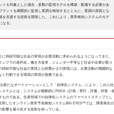
ントを対象とした場合，多数の監視モデルを構築・配備する必要があ
プラントを網羅的に監視し変調を検知するとともに，変調の原因とな
築を支援する技術を開発した。これにより，異常検知システムのモデ
になる。
うに持続可能な社会の実現が企業活動に求められるようになってきた。
インフラの老朽化，働き方改革，ジェンダー平等など社会や企業が取り
の持続可能な社会の実現と心的豊かさの実現には，企業活動の飛躍的な
なく行動できる環境の実現が急務である。
なる新たなオートメーションとして「自律化システム」により，これら社
システムとは，システムが能動的にPDCA（計画，実行，評価，対策・
すものである。生産領域での自律化システムのファーストステップとし
用したオンライン異常予兆検知システムBiG EYES™では，障害発生の
の影響を最小化する役割を担っている。