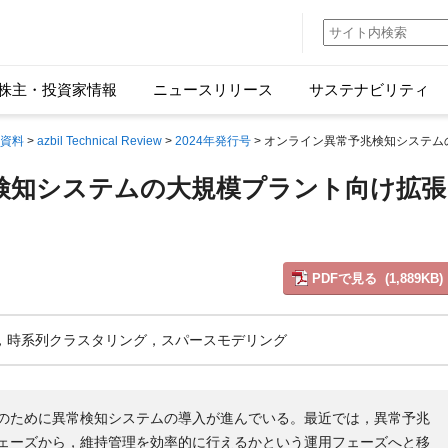
株主・投資家情報
ニュースリリース
サステナビリティ
資料
>
azbil Technical Review
>
2024年発行号
> オンライン異常予兆検知システ
検知システムの大規模プラント向け拡張
PDFで見る (1,889KB)
知，時系列クラスタリング，スパースモデリング
のために異常検知システムの導入が進んでいる。最近では，異常予兆
ェーズから，維持管理を効率的に行えるかという運用フェーズへと移