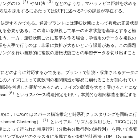
（2）
（3）
ングのT2
やMT法
などのような，マハラノビス距離を求める
方法を採用するにあたっては以下に述べる2つの課題が存在する。
に決定するかである。通常プラントには運転状態によって複数の正常状
える必要がある。この違いを無視して単一の正常状態を基準とすると極
まう。一方，運転状態ごとに基準を作る場合，学習用のデータを複数の
業を人手で行うのは，非常に負担が大きいという課題がある。この課題
リングを行い自動的に複数の運転状態ごとの学習データを切り出すこと
響にどのように対応するかである。プラントで計測・収集されるデータ
このノイズによって変数間の相関構造が容易に崩れることが知られてい
相関を考慮した距離であるため，ノイズの影響を大きく受けることにな
（6）
sso
というスパース構造推定を用い，本質的な相関構造を推定する
めに，TCASではスパース構造推定と時系列クラスタリングを同時に行
（7）
e-based Clustering）
というアルゴリズムを採用した。TICCにおけ
定によって得られた精度行列（分散共分散行列の逆行列） を用いて多変
サンプルがどのクラスタに所属するかを動的計画法（DP：Dynamic