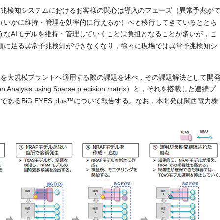
異常予兆検知システムにおけるお客様の関心は導入のフェーズ（異常予兆が
（いかに維持・管理を効率的に行えるか）へと移行してきているととら
うなAIモデルを維持・管理していくことは負担となることが多いが，こ
頼に足る異常予兆検知ができなくなり，徐々に現場では異常予兆検知シ
YESを大規模プラントへ適用する際の課題を述べ，その課題解決として開
on Analysis using Sparse precision matrix）と，それを搭載した連続プ
品であるBiG EYES plus™について報告する。なお，本開発は関西電力株