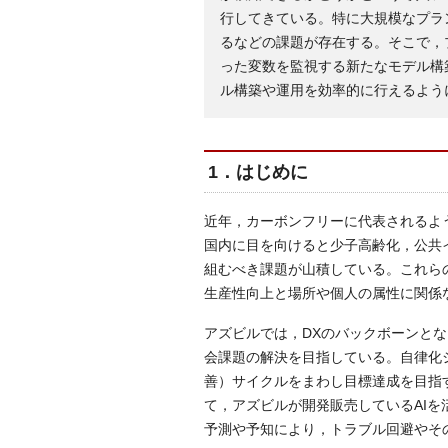
行してきている。特に大規模なプラ
るなどの課題が存在する。そこで，
った変数を監視する新たなモデル構
ル構築や運用を効率的に行えるよう
1．はじめに
近年，カーボンフリーに代表されるよ
国内に目を向けると少子高齢化，公共
組むべき課題が山積している。これら
生産性向上と場所や個人の属性に関係
アズビルでは，DXのバックボーンと
会課題の解決を目指している。自律化
善）サイクルをまわし目標達成を目指
て，アズビルが開発販売しているAIを活
予測や予知により，トラブル回避やそ