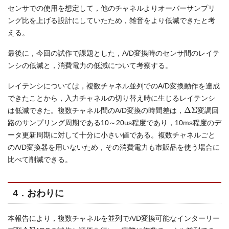
センサでの使用を想定して，他のチャネルよりオーバーサンプリ
ング比を上げる設計にしていたため，雑音をより低減できたと考
える。
最後に，今回の試作で課題とした，A/D変換時のセンサ間のレイテ
ンシの低減と，消費電力の低減について考察する。
レイテンシについては，複数チャネル並列でのA/D変換動作を達成
できたことから，入力チャネルの切り替え時に生じるレイテンシ
Δ
Σ
は低減できた。複数チャネル間のA/D変換の時間差は，
変調回
路のサンプリング周期である10～20us程度であり，10ms程度のデ
ータ更新周期に対して十分に小さい値である。複数チャネルごと
のA/D変換器を用いないため，その消費電力も市販品を使う場合に
比べて削減できる。
4．おわりに
本報告により，複数チャネルを並列でA/D変換可能なインターリー
Δ
Σ