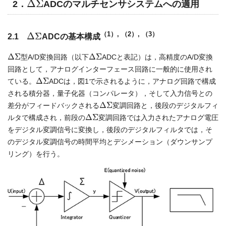
2．
ADCのマルチセンサシステムへの適用
Δ
Σ
（1）, （2）, （3）
2.1
ADCの基本構成
Δ
Σ
Δ
Σ
型A/D変換回路（以下
ADCと表記）は，高精度のA/D変換
回路として，アナログインターフェース回路に一般的に使用され
Δ
Σ
ている。
ADCは，図1で示されるように，アナログ回路で構成
される積分器，量子化器（コンパレータ），そして入力信号との
Δ
Σ
差分がフィードバックされる
変調回路と，後段のデジタルフィ
Δ
Σ
ルタで構成され，前段の
変調回路では入力されたアナログ電圧
をデジタル変調信号に変換し，後段のデジタルフィルタでは，そ
のデジタル変調信号の時間平均とデシメーション（ダウンサンプ
リング）を行う。