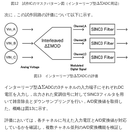
Δ
Σ
図12 試作ICのマスクパターン図（インターリーブ型
ADC周辺）
次に，この試作回路の評価について以下に示す。
Δ
Σ
図13 インターリーブ型
ADCの評価
Δ
Σ
インターリーブ型
ADCの3チャネルの入力端子にそれぞれDC
電圧を入力し，出力された変調信号に対してSINC3フィルタを用
いて雑音除去とダウンサンプリングを行い，A/D変換値を取得し
た。概略は図13に示す。
評価においては，各チャネルに与えた入力電圧とA/D変換値が対応
しているかを確認し，複数チャネル並列のA/D変換機能を検証し