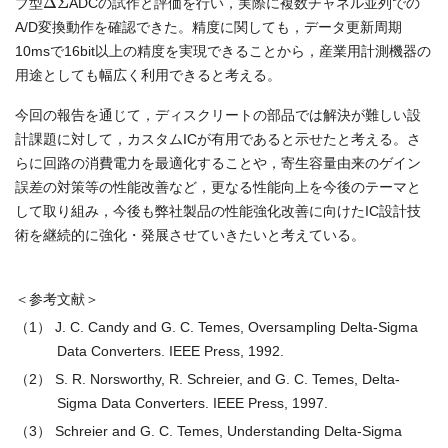
ブ型
ADCの試作と評価を行い，実際に複数チャネル並列での
A/D変換動作を確認できた。精度に関しても，データ更新周期
10msで16bit以上の精度を実現できることから，産業用計測機器の
用途としても幅広く利用できると考える。
今回の報告を通じて，ディスクリートの部品では解決が難しい設
計課題に対して，カスタムICが有用であると示せたと考える。さ
らに回路の消費電力を最適化することや，寄生容量由来のゲイン
誤差の対策等の性能改善など，更なる性能向上を今後のテーマと
して取り組み，今後も弊社製品の性能強化改善に向けたIC設計技
術を継続的に強化・発展させていきたいと考えている。
＜参考文献＞
（1） J. C. Candy and G. C. Temes, Oversampling Delta-Sigma
Data Converters. IEEE Press, 1992.
（2） S. R. Norsworthy, R. Schreier, and G. C. Temes, Delta-
Sigma Data Converters. IEEE Press, 1997.
（3） Schreier and G. C. Temes, Understanding Delta-Sigma