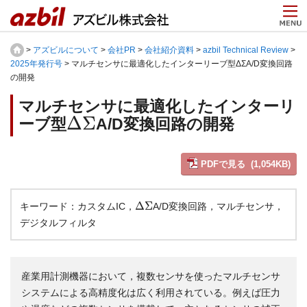
>
アズビルについて
>
会社PR
>
会社紹介資料
>
azbil Technical Review
>
2025年発行号
> マルチセンサに最適化したインターリーブ型ΔΣA/D変換回路
の開発
マルチセンサに最適化したインターリ
Δ
Σ
ーブ型
A/D変換回路の開発
PDFで見る (1,054KB)
Δ
Σ
キーワード：カスタムIC，
A/D変換回路，マルチセンサ，
デジタルフィルタ
産業用計測機器において，複数センサを使ったマルチセンサ
システムによる高精度化は広く利用されている。例えば圧力