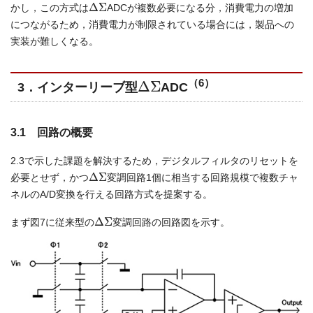
Δ
Σ
かし，この方式は
ADCが複数必要になる分，消費電力の増加
につながるため，消費電力が制限されている場合には，製品への
実装が難しくなる。
Δ
Σ
（6）
3．インターリーブ型
ADC
3.1 回路の概要
2.3で示した課題を解決するため，デジタルフィルタのリセットを
Δ
Σ
必要とせず，かつ
変調回路1個に相当する回路規模で複数チャ
ネルのA/D変換を行える回路方式を提案する。
Δ
Σ
まず図7に従来型の
変調回路の回路図を示す。