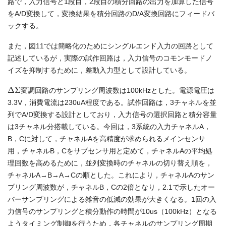
路で，入力信号と1段目，2段目の積分回路の出力を加算した信号
をA/D変換して，変換結果を積分回路のD/A変換回路にフィードバ
ックする。
また，図11では簡略化のためにシングルエンド入力の回路として
記述しているが，実際の試作回路は，入力信号のコモンモードノ
イズを抑制するために，差動入力型として設計している。
Δ
Σ
変調回路のサンプリング周波数は100kHzとした。電源電圧は
3.3V，消費電流は230uA程度である。試作回路は，3チャネルを並
列でA/D変換する設計としており，入力信号の選択回路と積分容量
は3チャネル分搭載している。今回は，3系統の入力チャネルA，
B，Cに対して，チャネルAを高精度が求められるメインセンサ
用，チャネルB，Cをサブセンサ用と定めて，チャネルAの平均処
理回数を高めるために，並列変換時のチャネルの切り替え順を，
チャネルA→B→A→Cの順とした。これにより，チャネルAのサン
プリング周波数が，チャネルB，Cの2倍となり，2.1で示したオー
バーサンプリングによる雑音の低減の効果が大きくなる。1回の入
力信号のサンプリングと積分動作の時間が10us（100kHz）となる
ようタイミング制御を行うため，各チャネルのサンプリング周期