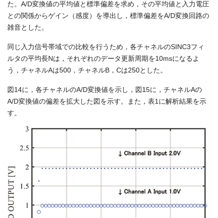
た。A/D変換値の平均値と標準偏差を求め，その平均値と入力電圧
との関係からゲイン（感度）を導出し，標準偏差をA/D変換回路の
雑音とした。
同じ入力信号帯域での比較を行うため，各チャネルのSINC3フィ
ルタの平均長Nは，それぞれのデータ更新周期を10msになるよ
う，チャネルAは500，チャネルB，Cは250とした。
図14に，各チャネルのA/D変換値を示し，図15に，チャネルAの
A/D変換値の偏差を拡大した図を示す。また，表1に解析結果を示
す。