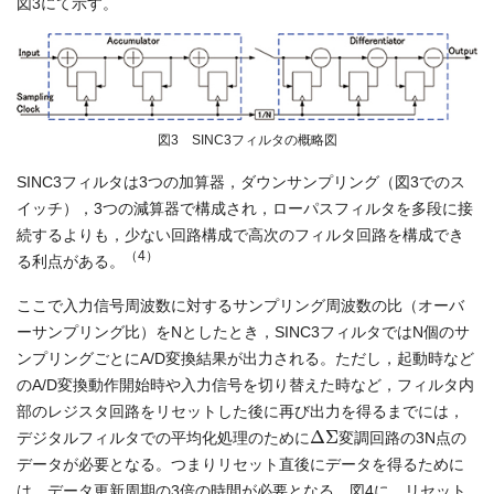
図3にて示す。
図3 SINC3フィルタの概略図
SINC3フィルタは3つの加算器，ダウンサンプリング（図3でのス
イッチ），3つの減算器で構成され，ローパスフィルタを多段に接
続するよりも，少ない回路構成で高次のフィルタ回路を構成でき
（4）
る利点がある。
ここで入力信号周波数に対するサンプリング周波数の比（オーバ
ーサンプリング比）をNとしたとき，SINC3フィルタではN個のサ
ンプリングごとにA/D変換結果が出力される。ただし，起動時など
のA/D変換動作開始時や入力信号を切り替えた時など，フィルタ内
部のレジスタ回路をリセットした後に再び出力を得るまでには，
Δ
Σ
デジタルフィルタでの平均化処理のために
変調回路の3N点の
データが必要となる。つまりリセット直後にデータを得るために
は，データ更新周期の3倍の時間が必要となる。図4に，リセット