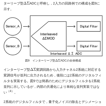
Δ
Σ
ターリーブ型
ADCと呼称し，2入力の回路例での構成を図9に
示す。
Δ
Σ
図9 インターリーブ型
ADCの全体構成
Δ
Σ
インターリーブ型
変調回路から入力チャネル2系統に対応する
変調信号が並列に出力されるため，後段には2系統のデジタルフィ
ルタを実装する。図9では簡易のためにデジタルフィルタを2系統
並列に示しているが，内部の共通化により単純な並列実装ではな
（4）
い
。
2系統のデジタルフィルタで，量子化ノイズの除去とデシメーショ