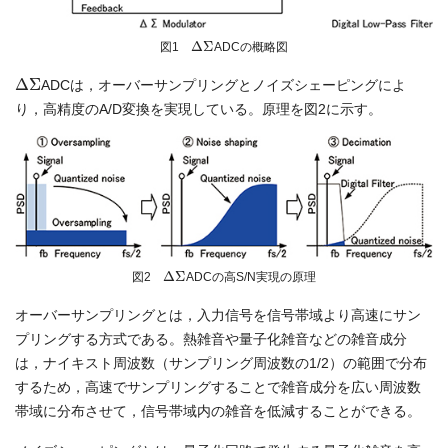
Δ
Σ
図1
ADCの概略図
Δ
Σ
ADCは，オーバーサンプリングとノイズシェーピングによ
り，高精度のA/D変換を実現している。原理を図2に示す。
Δ
Σ
図2
ADCの高S/N実現の原理
オーバーサンプリングとは，入力信号を信号帯域より高速にサン
プリングする方式である。熱雑音や量子化雑音などの雑音成分
は，ナイキスト周波数（サンプリング周波数の1/2）の範囲で分布
するため，高速でサンプリングすることで雑音成分を広い周波数
帯域に分布させて，信号帯域内の雑音を低減することができる。