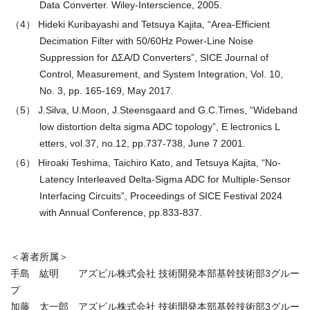
Data Converter. Wiley-Interscience, 2005.
（4） Hideki Kuribayashi and Tetsuya Kajita, “Area-Efficient
Decimation Filter with 50/60Hz Power-Line Noise
Suppression for ΔΣA/D Converters”, SICE Journal of
Control, Measurement, and System Integration, Vol. 10,
No. 3, pp. 165-169, May 2017.
（5） J.Silva, U.Moon, J.Steensgaard and G.C.Times, “Wideband
low distortion delta sigma ADC topology”, E lectronics L
etters, vol.37, no.12, pp.737-738, June 7 2001.
（6） Hiroaki Teshima, Taichiro Kato, and Tetsuya Kajita, “No-
Latency Interleaved Delta-Sigma ADC for Multiple-Sensor
Interfacing Circuits”, Proceedings of SICE Festival 2024
with Annual Conference, pp.833-837.
＜著者所属＞
手島 紘明 アズビル株式会社 技術開発本部基幹技術部3グルー
プ
加藤 太一郎 アズビル株式会社 技術開発本部基幹技術部3グルー