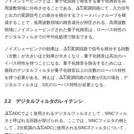
ノイズシェーピングとは，量子化回路で発生する量子化雑音を高
Δ
Σ
周波数領域に分布させることである。
変調回路にて，入力信号
と出力の変調信号との差分を積分するフィードバックループを構
成することで，低周波数領域の雑音成分が抑圧される。高周波数
領域にノイズシェーピングされた量子化雑音は，ローパス特性の
デジタルフィルタでの平均化処理で除去できる。
Δ
Σ
ノイズシェーピングの効果は，
変調回路で信号を積分する回数
（次数）が大きいほど効果が大きくなり，量子化雑音は高次のハ
イパス特性を持つことになる。量子化雑音を除去するためには，
後段のデジタルフィルタが量子化雑音以上の次数のローパス特性
Δ
Σ
を持つ必要がある。例えば，
変調回路の次数が2次の場合，デ
ジタルフィルタは，3次のローパス特性が必要となる。
2.2 デジタルフィルタのレイテンシ
Δ
Σ
ADCでよく使用されるデジタルフィルタとして，SINCフィル
タと呼ばれる回路が挙げられる。ここでは，SINCフィルタの例と
Δ
Σ
して，2次変調の
ADCに使用されるSINC3フィルタについて，