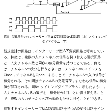
Δ
Σ
図8 新規設計のインターリーブ型
変調回路の回路図（上）とタイミング
ダイアグラム（下）
Δ
Σ
新規設計の回路は，インターリーブ型
変調回路と呼称してい
る。特徴は，複数の入力チャネルの信号を切り替える選択回路
と，入力チャネル数と同数の積分容量を持つことである。例え
ば，チャネルAの積分を行うときには，チャネルAのスイッチを
Close，チャネルBをOpenにすることで，チャネルAの入力信号が
積分される。その間はチャネルBの充電電荷，すなわち信号の積分
値が保存される。図8のタイミングダイアグラムに示したように，
入力チャネルA，Bの選択を，積分動作1回ごとに切り替えること
で，複数の入力チャネルの積分動作を並列に行うことができる。
提案するインターリーブ型ΔΣ変調回路を持つA/D変換回路をイン