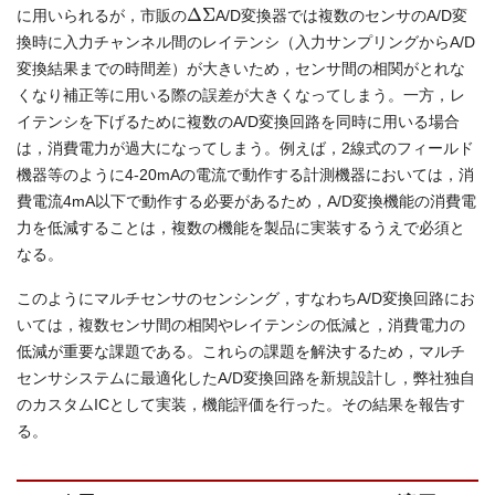
Δ
Σ
に用いられるが，市販の
A/D変換器では複数のセンサのA/D変
換時に入力チャンネル間のレイテンシ（入力サンプリングからA/D
変換結果までの時間差）が大きいため，センサ間の相関がとれな
くなり補正等に用いる際の誤差が大きくなってしまう。一方，レ
イテンシを下げるために複数のA/D変換回路を同時に用いる場合
は，消費電力が過大になってしまう。例えば，2線式のフィールド
機器等のように4-20mAの電流で動作する計測機器においては，消
費電流4mA以下で動作する必要があるため，A/D変換機能の消費電
力を低減することは，複数の機能を製品に実装するうえで必須と
なる。
このようにマルチセンサのセンシング，すなわちA/D変換回路にお
いては，複数センサ間の相関やレイテンシの低減と，消費電力の
低減が重要な課題である。これらの課題を解決するため，マルチ
センサシステムに最適化したA/D変換回路を新規設計し，弊社独自
のカスタムICとして実装，機能評価を行った。その結果を報告す
る。
Δ
Σ