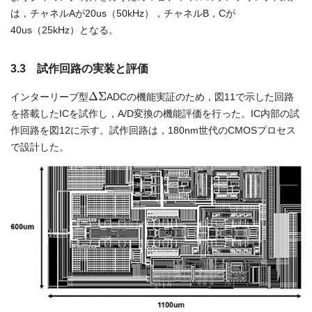
は，チャネルAが20us（50kHz），チャネルB，Cが
40us（25kHz）となる。
3.3 試作回路の実装と評価
Δ
Σ
インターリーブ型
ADCの機能実証のため，図11で示した回路
を搭載したICを試作し，A/D変換の機能評価を行った。IC内部の試
作回路を図12に示す。試作回路は，180nm世代のCMOSプロセス
で設計した。