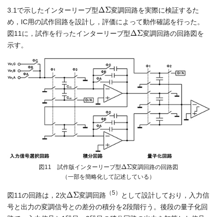
Δ
Σ
3.1で示したインターリーブ型
変調回路を実際に検証するた
め，IC用の試作回路を設計し，評価によって動作確認を行った。
Δ
Σ
図11に，試作を行ったインターリーブ型
変調回路の回路図を
示す。
Δ
Σ
図11 試作版インターリーブ型
変調回路の回路図
（一部を簡略化して記述している）
Δ
Σ
（5）
図11の回路は，2次
変調回路
として設計しており，入力信
号と出力の変調信号との差分の積分を2段階行う。後段の量子化回