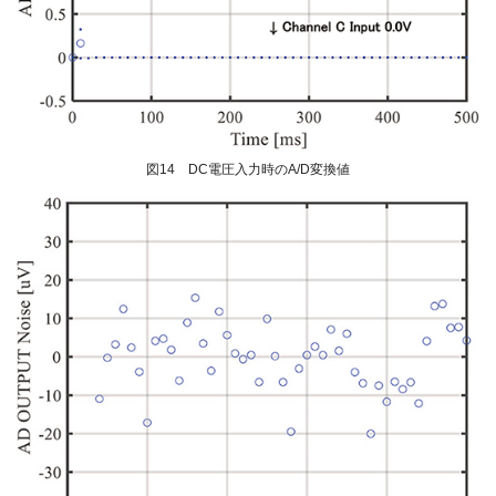
図14 DC電圧入力時のA/D変換値