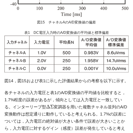
図15 チャネルAのA/D変換値の偏差
表1 DC電圧入力時のA/D変換値の平均値と標準偏差
図14，図15および表1に示した評価結果からの考察を以下に示す。
各チャネルの入力電圧と表1のA/D変換値の平均値を比較すると，
1.7%程度の誤差があるが，傾向としては入力電圧と一致してい
Δ
Σ
る。インターリーブ型
変調器を用いた複数チャネル並列のA/D
変換動作は想定通りに動作していると考えられる。1.7%の誤差に
ついては，入力電圧の絶対値が大きい条件で誤差が大きいことか
ら，入力電圧に対するゲイン（感度）誤差が発生していると考え