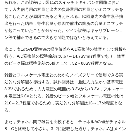
られる。この誤差は，図11のスイッチトキャパシタ回路におい
て，入力信号用の容量と出力の負帰還用の容量とがミスマッチを
起こしたことが原因であると考えられる。IC回路内の寄生素子抽
出を行った結果，寄生容量が原因で前述の箇所の容量ミスマッチ
が起こっていたことが分かった。ゲイン誤差はキャリブレーショ
ン等で補正できるので大きな問題ではないと考えている。
次に，表1のA/D変換値の標準偏差をA/D変換時の雑音として解析を
行う。A/D変換値の標準偏差は8.67～14.7uVrms程度であり，雑音
のピーク幅は標準偏差の6倍として，52～88uV程度となる。
雑音とフルスケール電圧との比からノイズフリーで使用できる実
効的な分解能を導出する。試作回路は，差動入力型かつ基準電圧
3.3Vであるため，入力電圧の範囲は-3.3Vから+3.3V，フルスケー
ル電圧は6.6Vとなる。雑音のピーク幅とフルスケール電圧の比は
216～217程度であるため，実効的な分解能は16～17bit程度とな
る。
また，チャネル間で雑音を比較すると，チャネルAの値がチャネル
B，Cと比較して小さい。3. 2に記載した通り，チャネルAはメイン