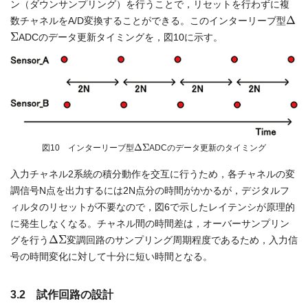
ン（ダウンサンプリング）を行うことで，リセットを行わずに複
Δ
数チャネルをA/D変換することができる。このインターリーブ型
Σ
ADCのデータ更新タイミングを，図10に示す。
Δ
Σ
図10 インターリーブ型
ADCのデータ更新のタイミング
入力チャネル2系統の積分動作を交互に行うため，各チャネルの変
調信号N点を出力するには2N点分の時間がかかるが，デジタルフ
ィルタのリセットが不要なので，図6で示したレイテンシが原理的
に発生しなくなる。チャネル間の時間差は，オーバーサンプリン
Δ
Σ
グを行う
変調回路のサンプリング周期程度であるため，入力信
号の時間変化に対して十分に短い時間となる。
3.2 試作回路の設計