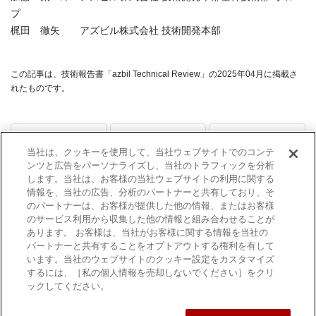
プ
梶田 徹矢 アズビル株式会社 技術開発本部
この記事は、技術報告書「azbil Technical Review」の2025年04月に掲載さ
れたものです。
前のページへ
次のページへ
当社は、クッキーを使用して、当社ウェブサイトでのコンテ
azbil Technical
パラメーター確
大規模言語モデ
ンツと広告をパーソナライズし、当社のトラフィックを分析
Review一覧（2025
します。当社は、お客様の当社ウェブサイトの利用に関する
率分布を用いた
ルを基盤とした
年4月）
情報を、当社の広告、分析のパートナーと共有しており、そ
プラントモデル
法務契約文書リ
のパートナーは、お客様が提供した他の情報、またはお客様
自動更新技術
スク評価手法
のサービス利用から収集した他の情報と組み合わせることが
あります。 お客様は、当社がお客様に関する情報を当社の
パートナーと共有することをオプトアウトする権利を有して
います。当社のウェブサイトのクッキー設定をカスタマイズ
するには、［私の個人情報を売却しないでください］をクリ
ックしてください。
利用規約
商標について
個人情報保護方針
サイトマップ