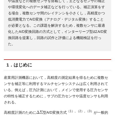
や温度などの複数センサを搭載して，主となるセンサの補正
や環境変化へのデータ補正などを行っている。補正演算をす
る場合，複数センサ間のレイテンシを小さくし，高精度かつ
低消費電力でA/D変換（アナログ・デジタル変換）すること
が必要となる。この課題を解決するため，複数センサに最適
化したA/D変換回路の方式として，インターリーブ型ΔΣA/D変
換回路を提案し，回路の試作と評価による機能検証を行っ
た。
1．はじめに
産業用計測機器において，高精度の測定結果を得るために複数セ
ンサを補正等に利用するマルチセンサシステムは広く利用されて
いる。例えば，圧力計測において，メインで使用する圧力センサ
の特性を補正するために，サブの圧力センサや温度センサも利用
される。
Δ
Σ
（1）, （2）, （3）
高精度計測のために
型A/D変換方式
が一般的