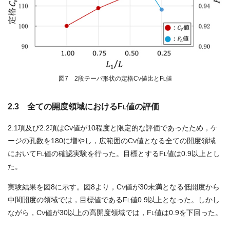
図7 2段テーパ形状の定格C
値比とF
値
V
L
2.3 全ての開度領域におけるF
値の評価
L
2.1項及び2.2項はC
値が10程度と限定的な評価であったため，ケ
V
ージの孔数を180に増やし，広範囲のC
値となる全ての開度領域
V
においてF
値の確認実験を行った。目標とするF
値は0.9以上とし
L
L
た。
実験結果を図8に示す。図8より，C
値が30未満となる低開度から
V
中間開度の領域では，目標値であるF
値0.9以上となった。しかし
L
ながら，C
値が30以上の高開度領域では，F
値は0.9を下回った。
V
L