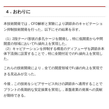
4．おわりに
本技術開発では，CFD解析と実験により調節弁のキャビテーショ
ン抑制技術開発を行った。以下にその結果を示す。
（1）2段テーパ形状の多孔ケージを開発し，特に低開度から中間
開度の領域においてF
値向上を実現した。
L
（2）キャビテーションを抑制する構造のディフューザを調節弁本
体下流側に設置することで，特に全開付近でのF
値向上を実現し
L
た。
これらの技術開発により，全ての開度領域でF
値の向上を実現で
L
きる見込みが立った。
今後，この技術をシビアサービス向けの調節弁へ適用することで
プラントの長期的な安定操業を実現し，基盤産業の発展への貢献
が期待できる。