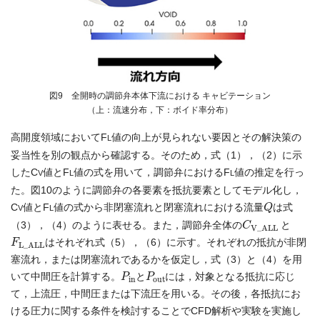
図9 全開時の調節弁本体下流における キャビテーション
（上：流速分布，下：ボイド率分布）
高開度領域においてF
値の向上が見られない要因とその解決策の
L
妥当性を別の観点から確認する。そのため，式（1），（2）に示
したC
値とF
値の式を用いて，調節弁におけるF
値の推定を行っ
V
L
L
た。図10のように調節弁の各要素を抵抗要素としてモデル化し，
Q
C
値とF
値の式から非閉塞流れと閉塞流れにおける流量
は式
V
L
C
V_ALL
（3），（4）のように表せる。また，調節弁全体の
と
F
L_ALL
はそれぞれ式（5），（6）に示す。それぞれの抵抗が非閉
塞流れ，または閉塞流れであるかを仮定し，式（3）と（4）を用
P
in
P
out
いて中間圧を計算する。
と
には，対象となる抵抗に応じ
て，上流圧，中間圧または下流圧を用いる。その後，各抵抗にお
ける圧力に関する条件を検討することでCFD解析や実験を実施し