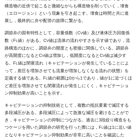
構造物の近傍で起こると微細ながらも構造物を削っていく，壊食
（エロージョン）という現象を引き起こす。壊食は時間と共に進
展し，最終的に弁や配管の故障に繋がる。
調節弁の固有特性として，容量係数（C
値）及び液体圧力回復係
V
数（F
値）がある。C
値は流体の流れやすさを示す値であり，流
L
V
路構造のほかに，調節弁の開度とも密接に関係している。調節弁
が高開度になるとC
値は増加し，低開度になるとC
値は減少す
V
V
る。F
値は閉塞流れ（キャビテーションが発生していることによ
L
って，差圧を増加させても流量が増加しなくなる流れの状態）を
定義する値である。F
値の範囲は0から1であり，値が1に近づくほ
L
ど差圧を増加させても閉塞流れが発生しにくく，キャビテーショ
ン抑制効果が高いことを示す。
キャビテーションの抑制技術として，複数の抵抗要素で減圧する
多段減圧がある。多段減圧によって急激な減圧を避けることがで
き，キャビテーションの抑制につながる。過去に3段絞り構造をも
つケージを用いた調節弁の研究を行った際には，F
値は1に近い値
L
となりキャビテーション抑制効果が非常に高いことを確認した