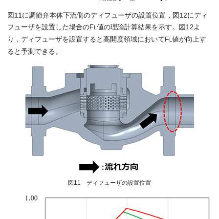
図11に調節弁本体下流側のディフューザの設置位置，図12にディ
フューザを設置した場合のF
値の理論計算結果を示す。図12よ
L
り，ディフューザを設置すると高開度領域においてF
値が向上す
L
ると予測できる。
図11 ディフューザの設置位置