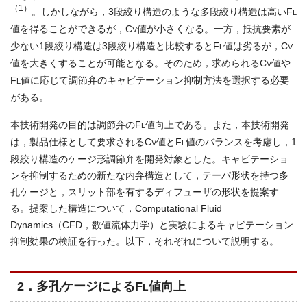
（1）
。しかしながら，3段絞り構造のような多段絞り構造は高いF
L
値を得ることができるが，C
値が小さくなる。一方，抵抗要素が
V
少ない1段絞り構造は3段絞り構造と比較するとF
値は劣るが，C
L
V
値を大きくすることが可能となる。そのため，求められるC
値や
V
F
値に応じて調節弁のキャビテーション抑制方法を選択する必要
L
がある。
本技術開発の目的は調節弁のF
値向上である。また，本技術開発
L
は，製品仕様として要求されるC
値とF
値のバランスを考慮し，1
V
L
段絞り構造のケージ形調節弁を開発対象とした。キャビテーショ
ンを抑制するための新たな内弁構造として，テーパ形状を持つ多
孔ケージと，スリット部を有するディフューザの形状を提案す
る。提案した構造について，Computational Fluid
Dynamics（CFD，数値流体力学）と実験によるキャビテーション
抑制効果の検証を行った。以下，それぞれについて説明する。
2．多孔ケージによるF
値向上
L