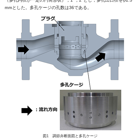
（多孔内径が一定の円筒形状），1°，2°とし，多孔出口径を
2.5
mmとした。多孔ケージの孔数は36である。
図1 調節弁断面図と多孔ケージ