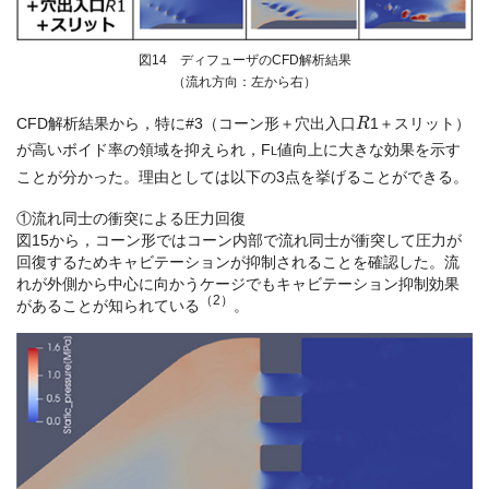
図14 ディフューザのCFD解析結果
（流れ方向：左から右）
R
CFD解析結果から，特に#3（コーン形＋穴出入口
1＋スリット）
が高いボイド率の領域を抑えられ，F
値向上に大きな効果を示す
L
ことが分かった。理由としては以下の3点を挙げることができる。
①流れ同士の衝突による圧力回復
図15から，コーン形ではコーン内部で流れ同士が衝突して圧力が
回復するためキャビテーションが抑制されることを確認した。流
れが外側から中心に向かうケージでもキャビテーション抑制効果
（2）
があることが知られている
。