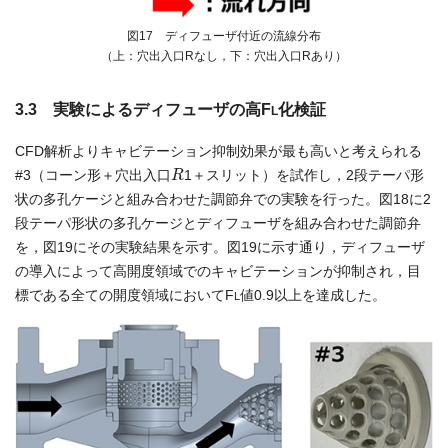
図17 ディフューザ付近の流線分布
（上：穴出入口Rなし，下：穴出入口Rあり）
3.3 実験によるディフューザの高F
化検証
L
CFD解析よりキャビテーション抑制効果が最も高いと考えられる
R
#3（コーン形＋穴出入口
1＋スリット）を試作し，2段テーパ形
状の多孔ケージと組み合わせた調節弁での実験を行った。図18に2
段テーパ形状の多孔ケージとディフューザを組み合わせた調節弁
を，図19にその実験結果を示す。図19に示す通り，ディフューザ
の導入によって高開度領域でのキャビテーションが抑制され，目
標である全ての開度領域においてF
値0.9以上を達成した。
L