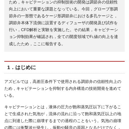
ため，キャビテーションの抑制技術の開発は調節弁の信頼性
向上において重要な課題となっている。今回，グローブ形調
節弁の一形態であるケージ形調節弁における多孔ケージと，
調節弁本体下流側に設置するディフューザの開発及び試作を
行い，CFD解析と実験を実施した。その結果，キャビテーシ
ョン抑制効果が確認され，全ての開度領域でF
値の向上を達
L
成したため，ここに報告する。
1．はじめに
アズビルでは，高差圧条件下で使用される調節弁の信頼性向上の
ため，キャビテーションを抑制する内弁構造の技術開発を進めて
いる。
キャビテーションとは，液体の圧力が飽和蒸気圧以下に下がるこ
とで生成された気泡が，流体の流れに沿って飽和蒸気圧以上の地
点に到達した際に崩壊するまでの過程のことをいう。気泡の崩壊
の際には衝撃波が発生し，振動や騒音の原因となるだけでなく，