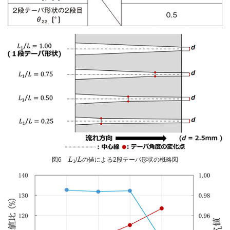
L
1
L
図6
/
の値による2段テーパ形状の概略図