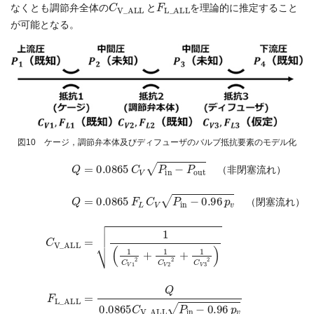
C
V_ALL
F
L_ALL
なくとも調節弁全体の
と
を理論的に推定すること
が可能となる。
図10 ケージ，調節弁本体及びディフューザのバルブ抵抗要素のモデル化
式(4)
式(3)
式(5)
Q
式(6)
=
Q
C
F
0.0865
=
V_ALL
L_ALL
0.0865
F
=
=
L
Q
C
1
C
(
0.0865
V
V
1
P
C
P
in
in
V
−
1
−
2
P
0.96
C
+
out
V_ALL
1
C
p
（非閉塞流れ）
V
v
2
（閉塞流れ）
2
P
+
in
1
C
−
V
0.96
3
2
)
p
v
（
非
閉
塞
流
れ
）
（
閉
塞
流
れ
）