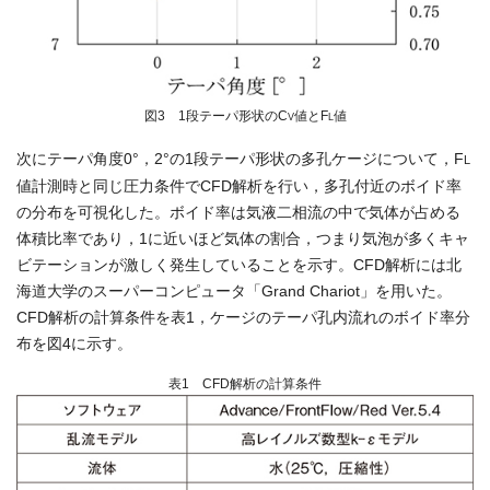
図3 1段テーパ形状のC
値とF
値
V
L
次にテーパ角度0°，2°の1段テーパ形状の多孔ケージについて，F
L
値計測時と同じ圧力条件でCFD解析を行い，多孔付近のボイド率
の分布を可視化した。ボイド率は気液二相流の中で気体が占める
体積比率であり，1に近いほど気体の割合，つまり気泡が多くキャ
ビテーションが激しく発生していることを示す。CFD解析には北
海道大学のスーパーコンピュータ「Grand Chariot」を用いた。
CFD解析の計算条件を表1，ケージのテーパ孔内流れのボイド率分
布を図4に示す。
表1 CFD解析の計算条件