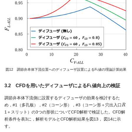
図12 調節弁本体下流位置へのディフューザ設置によるF
値の理論計算結果
L
3.2 CFDを用いたディフューザによるF
値向上の検証
L
調節弁本体下流側に設置するディフューザの効果を検討するた
R
め，#1（多孔板），#2（コーン形），#3（コーン形＋穴出入口
1＋スリット）の3つの形状についてCFD解析で検証した。CFD解
析条件を表3に，解析モデルとCFD解析結果を図13， 図14に示
す。