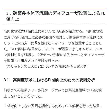
3．調節弁本体下流側のディフューザ設置によるF
L
値向上
高開度領域のF
値向上に向けた取り組みを紹介する。高開度領域
L
におけるFL値向上に必要な要因を検討し，調節弁本体下流側にス
R
リットと穴出入口に
を設けたディフューザを設置することとし
た。CFD解析の結果からディフューザ設置によるキャビテーショ
ン抑制効果を確認し，2段テーパ形状の多孔ケージとディフューザ
を調節弁に組み入れて実験を行った。
R
（スリットと穴出入口
についての特許2件を出願済み）
3.1 高開度領域におけるF
値向上のための要因分析
L
前項までの結果より，多孔ケージのみでは高開度領域でF
値が向
L
上しないことが分かった。
F
値が向上しない要因を調査するため，CFD解析を行った結果，
L