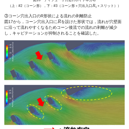
図16 ディフューザ付近のボイド率分布
R
1
（上：#2（コーン形），下：#3（コーン形＋穴出入口
＋スリット））
③コーン穴出入口のR形状による流れの剥離防止
R
図17から，コーン穴出入口に
を設けた形状では，流れが穴壁面
に沿って流れやすくなるためコーン後流での流れの剥離が減少
し，キャビテーションが抑制されることを確認した。