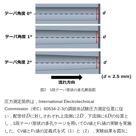
図2 1段テーパ形状の多孔断面図
圧力測定箇所は，International Electrotechnical
Commission（IEC）60534-2-3の調節弁試験圧力測定位置に従
D
D
D
い，配管径
に対しそれぞれ上流側に2
，下流側に6
の位置と
し，1段テーパ形状の多孔ケージを用いてC
値とF
値の実験を実施
V
L
した。C
値とF
値の定義式を式（1）と（2），実験結果を図3に
V
L