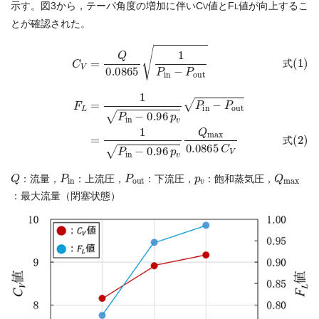
示す。図3から，テーパ角度の増加に伴いC
値とF
値が向上するこ
V
L
とが確認された。
式(1)
C
V
=
Q
0.0865
式(2)
=
1
P
1
in
P
−
in
0.96
−
P
out
p
v
F
Q
L
max
=
1
P
0.0865
in
−
0.96
C
p
V
v
P
in
−
P
out
式
式
Q
P
in
P
out
p
v
Q
max
：流量，
：上流圧，
：下流圧，
：飽和蒸気圧，
：最大流量（閉塞状態）