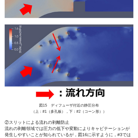
図15 ディフューザ付近の静圧分布
（上：#1（多孔板），下：#2（コーン形））
②スリットによる流れの剥離防止
流れの剥離領域では圧力の低下や変動によりキャビテーションが
発生しやすいことが知られているが，図16に示すように，#3では