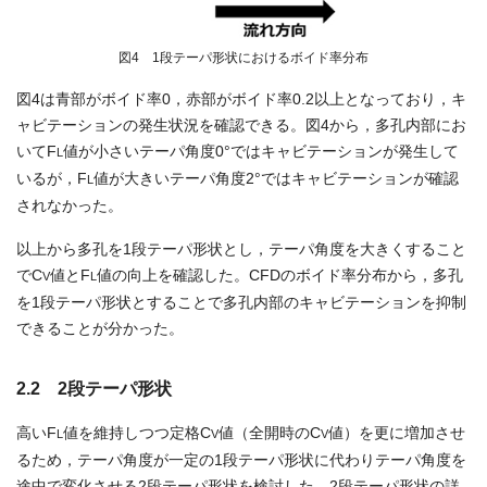
図4 1段テーパ形状におけるボイド率分布
図4は青部がボイド率0，赤部がボイド率0.2以上となっており，キ
ャビテーションの発生状況を確認できる。図4から，多孔内部にお
いてF
値が小さいテーパ角度0°ではキャビテーションが発生して
L
いるが，F
値が大きいテーパ角度2°ではキャビテーションが確認
L
されなかった。
以上から多孔を1段テーパ形状とし，テーパ角度を大きくすること
でC
値とF
値の向上を確認した。CFDのボイド率分布から，多孔
V
L
を1段テーパ形状とすることで多孔内部のキャビテーションを抑制
できることが分かった。
2.2 2段テーパ形状
高いF
値を維持しつつ定格C
値（全開時のC
値）を更に増加させ
L
V
V
るため，テーパ角度が一定の1段テーパ形状に代わりテーパ角度を
途中で変化させる2段テーパ形状を検討した。2段テーパ形状の詳