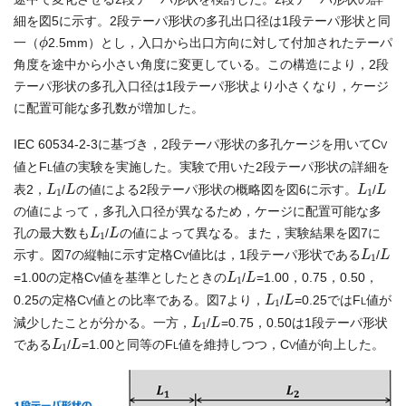
細を図5に示す。2段テーパ形状の多孔出口径は1段テーパ形状と同
ϕ
一（
2.5mm）とし，入口から出口方向に対して付加されたテーパ
角度を途中から小さい角度に変更している。この構造により，2段
テーパ形状の多孔入口径は1段テーパ形状より小さくなり，ケージ
に配置可能な多孔数が増加した。
IEC 60534-2-3に基づき，2段テーパ形状の多孔ケージを用いてC
V
値とF
値の実験を実施した。実験で用いた2段テーパ形状の詳細を
L
L
1
L
L
1
L
表2，
/
の値による2段テーパ形状の概略図を図6に示す。
/
の値によって，多孔入口径が異なるため，ケージに配置可能な多
L
1
L
孔の最大数も
/
の値によって異なる。また，実験結果を図7に
L
1
L
示す。図7の縦軸に示す定格C
値比は，1段テーパ形状である
/
V
L
1
L
=1.00の定格C
値を基準としたときの
/
=1.00，0.75，0.50，
V
L
1
L
0.25の定格C
値との比率である。図7より，
/
=0.25ではF
値が
V
L
L
1
L
減少したことが分かる。一方，
/
=0.75，0.50は1段テーパ形状
L
1
L
である
/
=1.00と同等のF
値を維持しつつ，C
値が向上した。
L
V