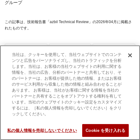
グループ
この記事は、技術報告書「azbil Technical Review」の2026年04月に掲載さ
れたものです。
前のページへ
次のページへ
当社は、クッキーを使用して、当社ウェブサイトでのコンテ
ンツと広告をパーソナライズし、当社のトラフィックを分析
azbil Technical
次世代調節弁
ON-OFF弁スマ
します。当社は、お客様の当社ウェブサイトの利用に関する
Review一覧（2026
6000シリーズの
ート化による不
情報を、当社の広告、分析のパートナーと共有しており、そ
年4月）
開発
調検知と運用変
のパートナーは、お客様が提供した他の情報、またはお客様
革
のサービス利用から収集した他の情報と組み合わせることが
あります。 お客様は、当社がお客様に関する情報を当社の
パートナーと共有することをオプトアウトする権利を有して
います。当社のウェブサイトのクッキー設定をカスタマイズ
するには、［私の個人情報を売却しないでください］をクリ
ックしてください。
利用規約
商標について
個人情報保護方針
サイトマップ
私の個人情報を売却しないでください
Cookie を受け入れる
©1995-
2026 Azbil Corporation. All Rights Reserved.