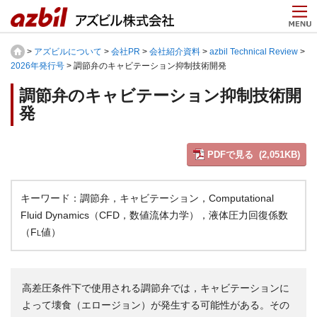
>
アズビルについて
>
会社PR
>
会社紹介資料
>
azbil Technical Review
>
2026年発行号
> 調節弁のキャビテーション抑制技術開発
調節弁のキャビテーション抑制技術開
発
PDFで見る (2,051KB)
キーワード：調節弁，キャビテーション，Computational
Fluid Dynamics（CFD，数値流体力学），液体圧力回復係数
（F
値）
L
高差圧条件下で使用される調節弁では，キャビテーションに
よって壊食（エロージョン）が発生する可能性がある。その