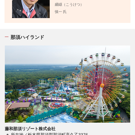
纐纈（こうけつ）
慎一 氏
那須ハイランド
藤和那須リゾート株式会社
所在地／栃木県那須郡那須町高久乙3376