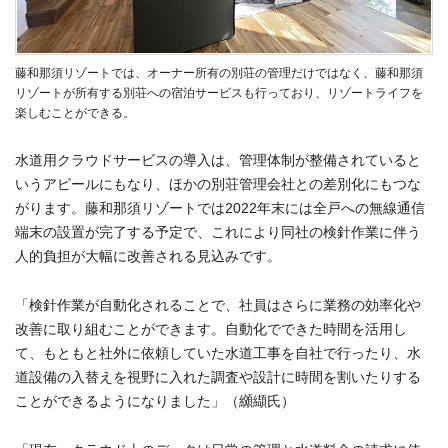
藤和那須リゾートでは、オーナー所有の別荘の管理だけではなく、藤和那須
リゾートが所有する別荘への宿泊サービスも行っており、リゾートライフを
楽しむことができる。
水道用クラウドサービスの導入は、管理体制が整備されていると
いうアピールにもなり、ほかの別荘管理会社との差別化にもつな
がります。藤和那須リゾートでは2022年末には全戸への無線通信
端末の設置が完了する予定で、これにより同社の検針作業に伴う
人的負担が大幅に改善される見込みです。
「検針作業が自動化されることで、社員はさらに業務の効率化や
改善に取り組むことができます。自動化でできた時間を活用し
て、もともと社外に依頼していた水道工事を自社で行ったり、水
道設備の入替えを視野に入れた調査や設計に時間を割いたりする
ことができるようになりました」（纐纈氏）