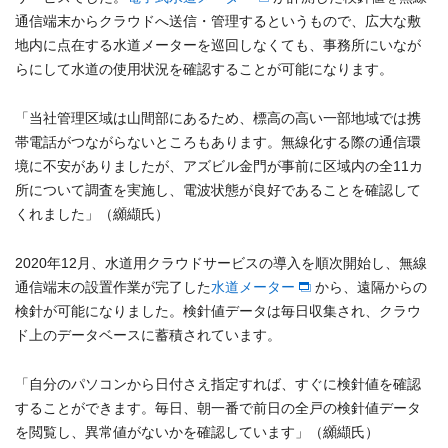
通信端末からクラウドへ送信・管理するというもので、広大な敷
地内に点在する水道メーターを巡回しなくても、事務所にいなが
らにして水道の使用状況を確認することが可能になります。
「当社管理区域は山間部にあるため、標高の高い一部地域では携
帯電話がつながらないところもあります。無線化する際の通信環
境に不安がありましたが、アズビル金門が事前に区域内の全11カ
所について調査を実施し、電波状態が良好であることを確認して
くれました」（纐纈氏）
2020年12月、水道用クラウドサービスの導入を順次開始し、無線
通信端末の設置作業が完了した
水道メーター
から、遠隔からの
検針が可能になりました。検針値データは毎日収集され、クラウ
ド上のデータベースに蓄積されています。
「自分のパソコンから日付さえ指定すれば、すぐに検針値を確認
することができます。毎日、朝一番で前日の全戸の検針値データ
を閲覧し、異常値がないかを確認しています」（纐纈氏）