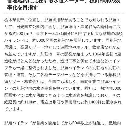
管理地内に点在する水道メーター、検針作業の効
率化を目指す
栃木県北部に位置し、那須御用邸があることでも知られる那須エ
リア。日光国立公園内にあり、那須連山・黒尾谷岳の南斜面に広
がる約800万m²、東京ドーム171個分に相当する広大な敷地の那須
ハイランドは、約5000区画の別荘地を展開しています。同別荘地
周辺は、高原リゾート地として遊園地やホテル、飲食店などが立
ち並んでいますが、別荘地一帯の開発が始まった1964年当初は建
造物がほとんどなかったため、造成工事と併せて水道などのイン
フラも一緒に整備されました。那須ハイランドの別荘地や別荘の
管理・運営、そして各種テーマパークなどを手掛けている藤和那
須リゾート株式会社は、全国でも珍しく、民間企業で那須ハイラ
ンドの別荘地内の水道事業を担っています。同社は、敷地内5000
区画すべてに水が供給できるように水道管を敷設しており、その
総延長は約110km。現在は別荘や保養所など約1400軒に配水され
ています。
那須ハイランドが営業を開始してから50年以上が経過し、敷地内