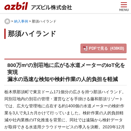
>
納入事例
> 那須ハイランド
那須ハイランド
PDFで見る (438KB)
800万m²の別荘地に広がる水道メーターのIoT化を
実現
漏水の迅速な検知や検針作業の人的負担を軽減
栃木県那須町で東京ドーム171個分の広さを持つ那須ハイランド。
同別荘地内の別荘の管理・運営などを手掛ける藤和那須リゾート
では、広大な管理地に点在する約1400個の水道メーターの検針作
業を3人で丸1カ月かけて行っていました。検針作業の人的負担軽
減や社内業務のIT化推進を背景に、同社では遠隔から検針データ
が取得できる水道用クラウドサービスの導入を決断。2020年12月