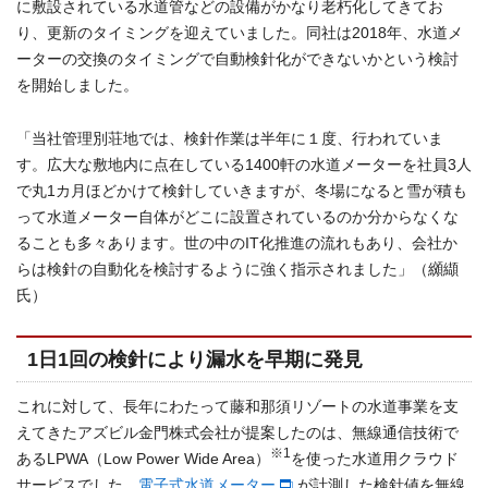
に敷設されている水道管などの設備がかなり老朽化してきてお
り、更新のタイミングを迎えていました。同社は2018年、水道メ
ーターの交換のタイミングで自動検針化ができないかという検討
を開始しました。
「当社管理別荘地では、検針作業は半年に１度、行われていま
す。広大な敷地内に点在している1400軒の水道メーターを社員3人
で丸1カ月ほどかけて検針していきますが、冬場になると雪が積も
って水道メーター自体がどこに設置されているのか分からなくな
ることも多々あります。世の中のIT化推進の流れもあり、会社か
らは検針の自動化を検討するように強く指示されました」（纐纈
氏）
1日1回の検針により漏水を早期に発見
これに対して、長年にわたって藤和那須リゾートの水道事業を支
えてきたアズビル金門株式会社が提案したのは、無線通信技術で
※1
あるLPWA（Low Power Wide Area）
を使った水道用クラウド
サービスでした。
電子式水道メーター
が計測した検針値を無線