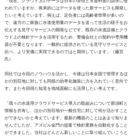
「現在、クラウド上のデータは日常の管理と水道料金の請求に使
われていますが、将来的にはデータを使った新サービスも開発し
たいと考えています。例えば、定住者には高齢者世帯が多いの
で、遠方のご家族に水道使用量のデータを送って生活の様子をお
伝えする見守りサービスの開発などです。既存の水道設備とクラ
ウド上の検針データを活用するため、警備会社との契約や専用機
器が不要となります。一般的に提供されている見守りサービスと
比べ、より安価に実現できるのではと期待しています」（藤宮
氏）
同社では今回のノウハウを活かし、今後は日本全国で管理するほ
かの別荘地に対しても同様の効率化施策に力を入れていく意向で
す。また今回得た知見を地域貢献にも活用したい考えです。
「我々の水道用クラウドサービス導入の取組みについて那須町と
情報を共有し、ほかの別荘地や一般住宅に対して何か活かすこと
ができないかと考えています。最新の機器のことはあまり知りま
せんでしたが、アズビル金門の提案で検針業務を自動化すること
ができました。当社はどんどん新しいことに取り組んでいこうと