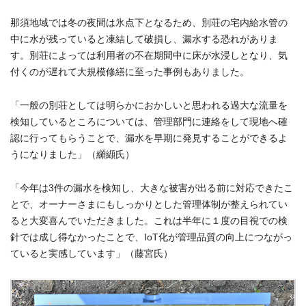
那須地域では冬の夜間は氷点下となるため、別荘の宅内給水管の
中に水が残っていると凍結して破損し、漏水する恐れがありま
す。別荘によっては利用者の不在期間中に床が水浸しとなり、気
付くのが遅れて大規模修繕に至った事例もありました。
「一般の別荘としては明らかにおかしいと思われる過大な流量を
検知しているところについては、管理部門に連絡をして現地へ確
認に行ってもらうことで、漏水を早期に発見することができるよ
うになりました」（纐纈氏）
「今年は3件の漏水を検知し、大きな被害が出る前に対応できたこ
とで、オーナーさまにもしっかりとした管理体制が整えられてい
ると大変喜んでいただきました。これは半年に１度の目視での検
針では成し得なかったことで、IoT化が管理品質の向上につながっ
ていると実感しています」（藤宮氏）