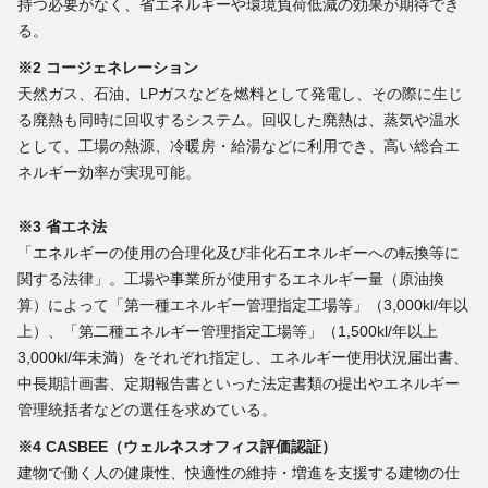
持つ必要がなく、省エネルギーや環境負荷低減の効果が期待でき
る。
※2 コージェネレーション
天然ガス、石油、LPガスなどを燃料として発電し、その際に生じ
る廃熱も同時に回収するシステム。回収した廃熱は、蒸気や温水
として、工場の熱源、冷暖房・給湯などに利用でき、高い総合エ
ネルギー効率が実現可能。
※3 省エネ法
「エネルギーの使用の合理化及び非化石エネルギーへの転換等に
関する法律」。工場や事業所が使用するエネルギー量（原油換
算）によって「第一種エネルギー管理指定工場等」（3,000kl/年以
上）、「第二種エネルギー管理指定工場等」（1,500kl/年以上
3,000kl/年未満）をそれぞれ指定し、エネルギー使用状況届出書、
中長期計画書、定期報告書といった法定書類の提出やエネルギー
管理統括者などの選任を求めている。
※4 CASBEE（ウェルネスオフィス評価認証）
建物で働く人の健康性、快適性の維持・増進を支援する建物の仕