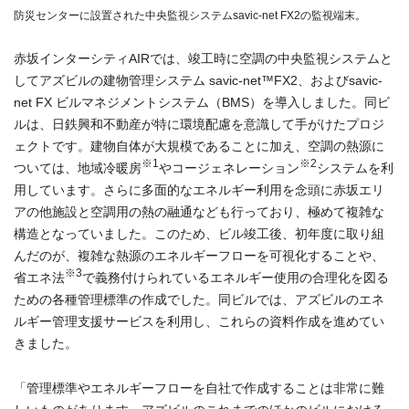
防災センターに設置された中央監視システムsavic-net FX2の監視端末。
赤坂インターシティAIRでは、竣工時に空調の中央監視システムと
してアズビルの建物管理システム savic-net™FX2、およびsavic-
net FX ビルマネジメントシステム（BMS）を導入しました。同ビ
ルは、日鉄興和不動産が特に環境配慮を意識して手がけたプロジ
ェクトです。建物自体が大規模であることに加え、空調の熱源に
※1
※2
ついては、地域冷暖房
やコージェネレーション
システムを利
用しています。さらに多面的なエネルギー利用を念頭に赤坂エリ
アの他施設と空調用の熱の融通なども行っており、極めて複雑な
構造となっていました。このため、ビル竣工後、初年度に取り組
んだのが、複雑な熱源のエネルギーフローを可視化することや、
※3
省エネ法
で義務付けられているエネルギー使用の合理化を図る
ための各種管理標準の作成でした。同ビルでは、アズビルのエネ
ルギー管理支援サービスを利用し、これらの資料作成を進めてい
きました。
「管理標準やエネルギーフローを自社で作成することは非常に難