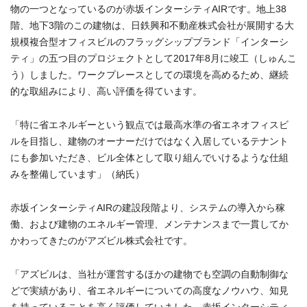
物の一つとなっているのが赤坂インターシティAIRです。地上38
階、地下3階のこの建物は、日鉄興和不動産株式会社が展開する大
規模複合型オフィスビルのフラッグシップブランド「インターシ
ティ」の五つ目のプロジェクトとして2017年8月に竣工（しゅんこ
う）しました。ワークプレースとしての環境を高めるため、継続
的な取組みにより、高い評価を得ています。
「特に省エネルギーという観点では最高水準の省エネオフィスビ
ルを目指し、建物のオーナーだけではなく入居しているテナント
にも参加いただき、ビル全体として取り組んでいけるような仕組
みを整備しています」（納氏）
赤坂インターシティAIRの建設段階より、システムの導入から稼
働、および建物のエネルギー管理、メンテナンスまで一貫してか
かわってきたのがアズビル株式会社です。
「アズビルは、当社が運営するほかの建物でも空調の自動制御な
どで実績があり、省エネルギーについての高度なノウハウ、知見
を持っていることを高く評価していました。赤坂インターシティ