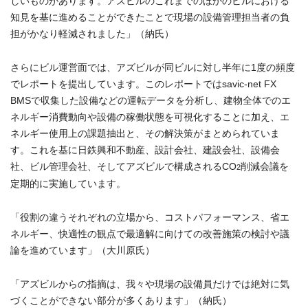
しいものがあります。アズビルのこれまでのほかのビルにおける
知見を基に進めることができたことで現場の設備管理担当者の負
担がかなり軽減されました」（納氏）
さらにビル運営面では、アズビルが同ビルに対し半年に1度の頻度
でレポートを提出しています。このレポートではsavic-net FX
BMSで収集した設備などの運転データを分析し、建物全体でのエ
ネルギー消費動向や設備の稼働状態を可視化することに加え、エ
ネルギー使用上の課題抽出と、その解決策がまとめられていま
す。これを基に日鉄興和不動産、設計会社、建設会社、設備会
社、ビル管理会社、そしてアズビルで構成されるCO
削減会議を
2
定期的に実施しています。
「役割の違うそれぞれの立場から、コストパフォーマンス、省エ
ネルギー、快適性の観点で最適解に向けての改善施策の検討や議
論を進めています」（大川原氏）
「アズビルからの指摘は、我々や現場の設備員だけでは絶対に気
づくことができない部分が多くあります」（納氏）